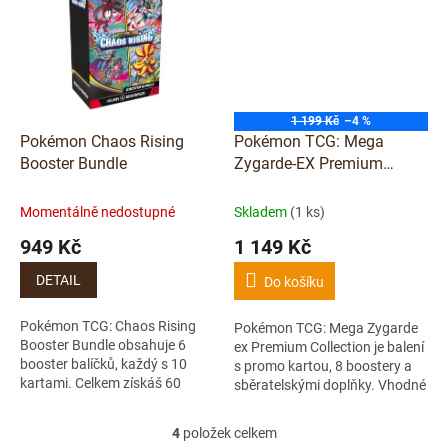
1 199 Kč
–4 %
Pokémon Chaos Rising
Pokémon TCG: Mega
Booster Bundle
Zygarde-EX Premium
Collection
Momentálně nedostupné
Skladem
(1 ks)
949 Kč
1 149 Kč
DETAIL
Do košíku
Pokémon TCG: Chaos Rising
Pokémon TCG: Mega Zygarde
Booster Bundle obsahuje 6
ex Premium Collection je balení
booster balíčků, každý s 10
s promo kartou, 8 boostery a
kartami. Celkem získáš 60
sběratelskými doplňky. Vhodné
karet z edice Chaos Rising,
pro hráče i sběratele, kteří chtějí
které můžeš využít pro
rozšířit sbírku o...
4
položek celkem
O
rozšíření sbírky...