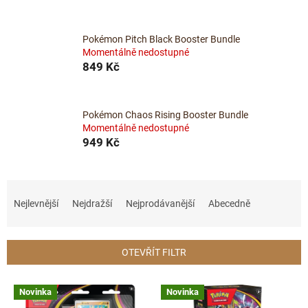
Pokémon Pitch Black Booster Bundle
Momentálně nedostupné
849 Kč
Pokémon Chaos Rising Booster Bundle
Momentálně nedostupné
949 Kč
Ř
a
Nejlevnější
Nejdražší
Nejprodávanější
Abecedně
z
e
n
OTEVŘÍT FILTR
í
p
V
r
Novinka
Novinka
ý