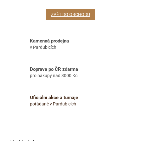
ZPĚT DO OBCHODU
Kamenná prodejna
v Pardubicích
Doprava po ČR zdarma
pro nákupy nad 3000 Kč
Oficiální akce a turnaje
pořádané v Pardubicích
Z
á
p