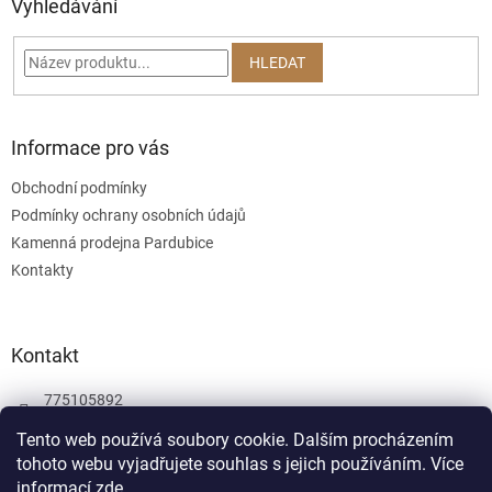
a
Vyhledávání
t
í
HLEDAT
Informace pro vás
Obchodní podmínky
Podmínky ochrany osobních údajů
Kamenná prodejna Pardubice
Kontakty
Kontakt
775105892
775105892
Tento web používá soubory cookie. Dalším procházením
tohoto webu vyjadřujete souhlas s jejich používáním.
Více
Facebook
informací
zde
.