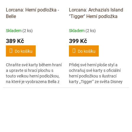
Lorcana: Herní podložka -
Lorcana: Archazia's Island
Belle
"Tigger" Herní podložka
Skladem
(2 ks)
Skladem
(2 ks)
389 Kč
399 Kč
Do košíku
Do košíku
Chraňte své karty během hraní
Přidej své herní ploše styl a
a upravte si hrací plochu s
ochraňuj své karty s oficiální
touto velkou herní podložkou,
herní podložkou s ilustrací
na které je vyobrazena Bella z
karty „Tigger“ ze světa Disney
pohádky Kráska a zvíře.
Lorcana! Podložka má
pogumovanou spodní stranu
proti...