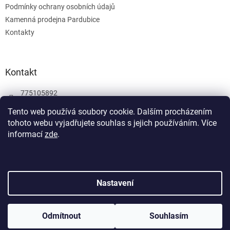
Podmínky ochrany osobních údajů
Kamenná prodejna Pardubice
Kontakty
Kontakt
775105892
775105892
Tento web používá soubory cookie. Dalším procházením
tohoto webu vyjadřujete souhlas s jejich používáním.
Více
Facebook
informací
zde
.
wombatgamescz
Vytvořil Shoptet
Nastavení
Copyright 2026
Wombat Games
. Všechna práva vyhrazena.
Odmítnout
Souhlasím
Upravit nastavení cookies