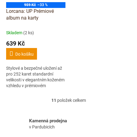
959 Kč
–33 %
Lorcana: UP Prémiové
album na karty
Skladem
(2 ks)
639 Kč
Do košíku
Stylové a bezpečné uložení až
pro 252 karet standardní
velikosti v elegantním koženém
vzhledu v prémiovém
provedení, se zlatým logem
Disney Lorcana a celoplošným
11
položek celkem
O
zapínáním na zip.
v
l
á
Kamenná prodejna
d
v Pardubicích
a