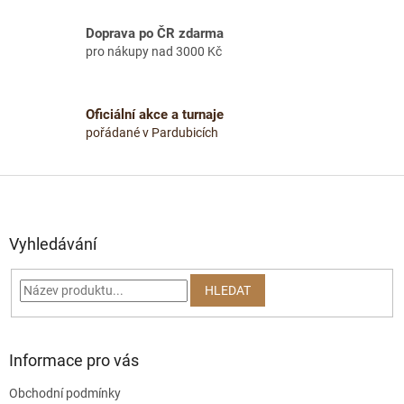
c
í
Doprava po ČR zdarma
p
pro nákupy nad 3000 Kč
r
v
k
y
Oficiální akce a turnaje
v
pořádané v Pardubicích
ý
p
i
Z
s
á
u
p
a
Vyhledávání
t
í
HLEDAT
Informace pro vás
Obchodní podmínky