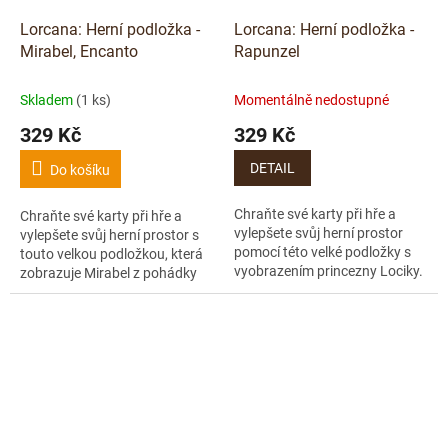
Lorcana: Herní podložka -
Lorcana: Herní podložka -
Mirabel, Encanto
Rapunzel
Skladem
(1 ks)
Momentálně nedostupné
329 Kč
329 Kč
DETAIL
Do košíku
Chraňte své karty při hře a
Chraňte své karty při hře a
vylepšete svůj herní prostor
vylepšete svůj herní prostor s
pomocí této velké podložky s
touto velkou podložkou, která
vyobrazením princezny Lociky.
zobrazuje Mirabel z pohádky
Encanto.