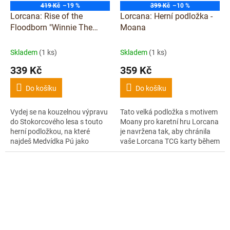
419 Kč
–19 %
399 Kč
–10 %
Lorcana: Rise of the
Lorcana: Herní podložka -
Floodborn "Winnie The
Moana
Pooh - Hunny Wizard" Herní
podložka
Skladem
(1 ks)
Skladem
(1 ks)
339 Kč
359 Kč
Do košíku
Do košíku
Vydej se na kouzelnou výpravu
Tato velká podložka s motivem
do Stokorcového lesa s touto
Moany pro karetní hru Lorcana
herní podložkou, na které
je navržena tak, aby chránila
najdeš Medvídka Pú jako
vaše Lorcana TCG karty během
mocného čaroděje! ???????
hry. Díky pogumované spodní
Tato oficiální herní podložka ti
straně zůstane pevně na
poskytne...
místě....