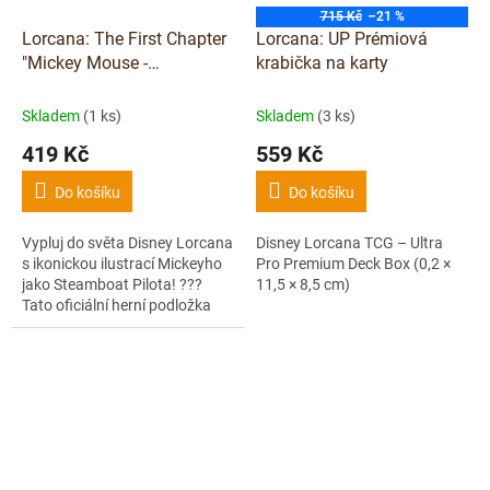
715 Kč
–21 %
Lorcana: The First Chapter
Lorcana: UP Prémiová
"Mickey Mouse -
krabička na karty
Steamboat Pilot" Herní
podložka
Skladem
(1 ks)
Skladem
(3 ks)
419 Kč
559 Kč
Do košíku
Do košíku
Vypluj do světa Disney Lorcana
Disney Lorcana TCG – Ultra
s ikonickou ilustrací Mickeyho
Pro Premium Deck Box (0,2 ×
jako Steamboat Pilota! ???
11,5 × 8,5 cm)
Tato oficiální herní podložka
nejen ochrání tvé karty během
hraní, ale zároveň přinese...