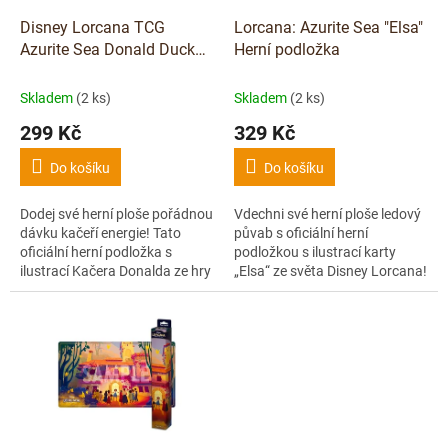
o
d
Disney Lorcana TCG
Lorcana: Azurite Sea "Elsa"
u
Azurite Sea Donald Duck
Herní podložka
k
Buccaneer podložka
t
Skladem
(2 ks)
Skladem
(2 ks)
ů
299 Kč
329 Kč
Do košíku
Do košíku
Dodej své herní ploše pořádnou
Vdechni své herní ploše ledový
dávku kačeří energie! Tato
půvab s oficiální herní
oficiální herní podložka s
podložkou s ilustrací karty
ilustrací Kačera Donalda ze hry
„Elsa“ ze světa Disney Lorcana!
Disney Lorcana nejen chrání
Podložka chrání tvé karty
tvé karty během hry, ale
během hry, zajišťuje plynulý tah
zároveň...
a...