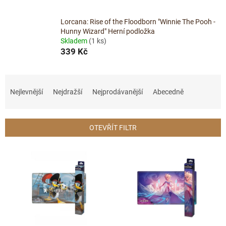
Lorcana: Rise of the Floodborn "Winnie The Pooh -
Hunny Wizard" Herní podložka
Skladem
(1 ks)
339 Kč
Ř
a
Nejlevnější
Nejdražší
Nejprodávanější
Abecedně
z
e
n
OTEVŘÍT FILTR
í
p
V
r
ý
o
p
d
i
u
s
k
p
t
r
ů