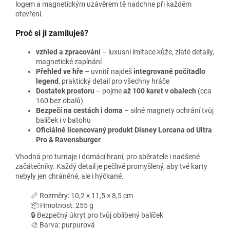
logem a magnetickým uzávěrem tě nadchne při každém
otevření.
Proč si ji zamiluješ?
vzhled a zpracování
– luxusní imitace kůže, zlaté detaily,
magnetické zapínání
Přehled ve hře
– uvnitř najdeš
integrované počítadlo
legend
, praktický detail pro všechny hráče
Dostatek prostoru
– pojme
až 100 karet v obalech
(cca
160 bez obalů)
Bezpečí na cestách i doma
– silné magnety ochrání tvůj
balíček i v batohu
Oficiálně licencovaný produkt Disney Lorcana od Ultra
Pro & Ravensburger
Vhodná pro turnaje i domácí hraní, pro sběratele i nadšené
začátečníky. Každý detail je pečlivě promyšlený, aby tvé karty
nebyly jen chráněné, ale i hýčkané.
📏 Rozměry: 10,2 × 11,5 × 8,5 cm
📦 Hmotnost: 255 g
🔒 Bezpečný úkryt pro tvůj oblíbený balíček
🎨 Barva: purpurová