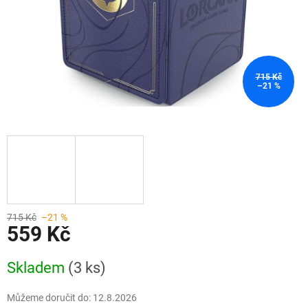
715 Kč
–21 %
715 Kč
–21 %
559 Kč
Měrná
Skladem
(3 ks)
cena:
Můžeme doručit do:
12.8.2026