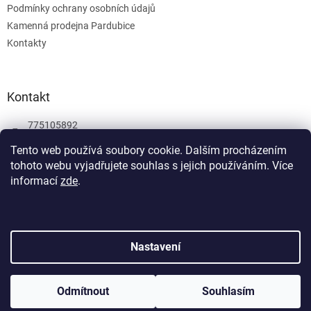
Podmínky ochrany osobních údajů
Kamenná prodejna Pardubice
Kontakty
Kontakt
775105892
775105892
Tento web používá soubory cookie. Dalším procházením
tohoto webu vyjadřujete souhlas s jejich používáním.
Více
Facebook
informací
zde
.
wombatgamescz
Vytvořil Shoptet
Nastavení
Copyright 2026
Wombat Games
. Všechna práva vyhrazena.
Odmítnout
Souhlasím
Upravit nastavení cookies