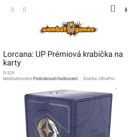
Přejít
NÁKUP
na
obsah
KOŠÍK
Lorcana: UP Prémiová krabička na
karty
D-329
Průměrné
Neohodnoceno
Podrobnosti hodnocení
Značka:
UltraPro
hodnocení
produktu
je
0,0
z
5
hvězdiček.