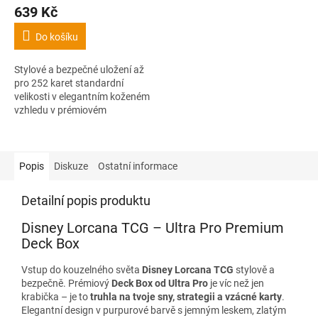
639 Kč
Do košíku
Stylové a bezpečné uložení až
pro 252 karet standardní
velikosti v elegantním koženém
vzhledu v prémiovém
provedení, se zlatým logem
Disney Lorcana a celoplošným
zapínáním na zip.
Popis
Diskuze
Ostatní informace
Detailní popis produktu
Disney Lorcana TCG – Ultra Pro Premium
Deck Box
Vstup do kouzelného světa
Disney Lorcana TCG
stylově a
bezpečně. Prémiový
Deck Box od Ultra Pro
je víc než jen
krabička – je to
truhla na tvoje sny, strategii a vzácné karty
.
Elegantní design v purpurové barvě s jemným leskem, zlatým