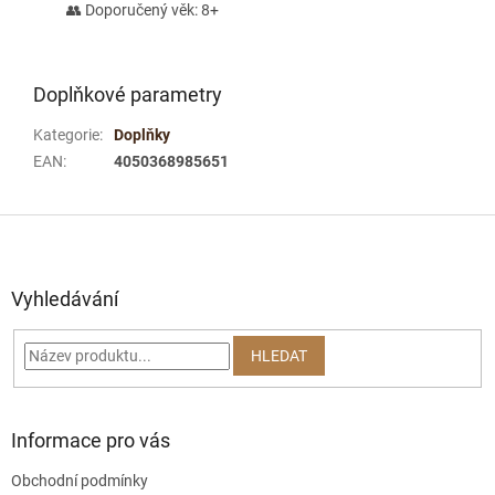
👥 Doporučený věk: 8+
Doplňkové parametry
Kategorie
:
Doplňky
EAN
:
4050368985651
Z
á
p
a
Vyhledávání
t
í
HLEDAT
Informace pro vás
Obchodní podmínky