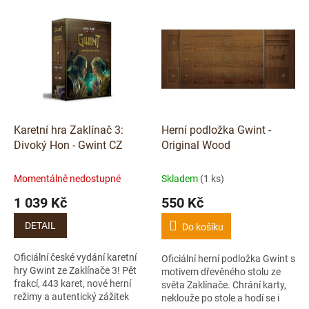
p
V
r
ý
o
p
d
i
u
s
k
p
t
r
ů
o
d
Karetní hra Zaklínač 3:
Herní podložka Gwint -
u
Divoký Hon - Gwint CZ
Original Wood
k
t
Momentálně nedostupné
Skladem
(1 ks)
ů
1 039 Kč
550 Kč
DETAIL
Do košíku
Oficiální české vydání karetní
Oficiální herní podložka Gwint s
hry Gwint ze Zaklínače 3! Pět
motivem dřevěného stolu ze
frakcí, 443 karet, nové herní
světa Zaklínače. Chrání karty,
režimy a autentický zážitek
neklouže po stole a hodí se i