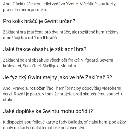
Ano. Oficiální českou edici vydává
Xzone
. V češtině jsou karty,
pravidla i herní příručka.
Pro kolik hráčů je Gwint určen?
Základní hra je určena pro dva hráče, ale rozšířené herní režimy
umožňují hru
od 1 do 5 hráčů
.
Jaké frakce obsahuje základní hra?
Základní balení obsahuje všech pět frakcí: Nilfgaard, Severní
království, Scoia’tael, Skellige a Monstra.
Je fyzický Gwint stejný jako ve hře Zaklínač 3?
Ano. Pravidla, rozložení řad i herní principy odpovídají videoherní
verzi. Rozdíl je pouze v tom, že hrajete proti skutečnému soupeři u
stolu.
Jaké doplňky ke Gwintu mohu pořídit?
K dispozici jsou foilové karty z řady Ballads, oficiální herní podložky,
obaly na karty i další tematické příslušenství.