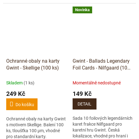
Novinka
Ochranné obaly na karty
Gwint - Ballads Legendary
Gwint - Skellige (100 ks)
Foil Cards - Nilfgaard (10
karet) - CZ
Skladem
(1 ks)
Momentálně nedostupné
249 Kč
149 Kč
DETAIL
Do košíku
Sada 10 foilových legendárních
Ochranné obaly na karty Gwint
karet frakce Nilfgaard pro
s motivem Skellige. Balení 100
karetní hru Gwint. Česká
ks, tloušťka 100 μm, vhodné
lokalizace, vhodné pro hraní i
pro standardní karty.