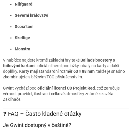
Nilfgaard
Severní království
Scoia’tael
Skellige
Monstra
V nabídce najdete kromě základní hry také
Ballads boostery s
foilovými kartami
, oficiální herní podložky, obaly na karty a další
doplňky. Karty mají standardní rozměr
63 × 88 mm
, takže je snadno
zkombinujete s běžným TCG příslušenstvím.
Gwint vychází pod
oficiální licencí CD Projekt Red
, což zaručuje
věrnost pravidel, ilustrací i celkové atmosféry známé ze světa
Zaklínače.
❓ FAQ – Často kladené otázky
Je Gwint dostupný v češtině?