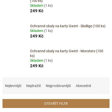
(100 ks)
Skladem
(1 ks)
249 Kč
Ochranné obaly na karty Gwint - Skellige (100 ks)
Skladem
(1 ks)
249 Kč
Ochranné obaly na karty Gwint - Monsters (100
ks)
Skladem
(1 ks)
249 Kč
Ř
a
Nejlevnější
Nejdražší
Nejprodávanější
Abecedně
z
e
n
OTEVŘÍT FILTR
í