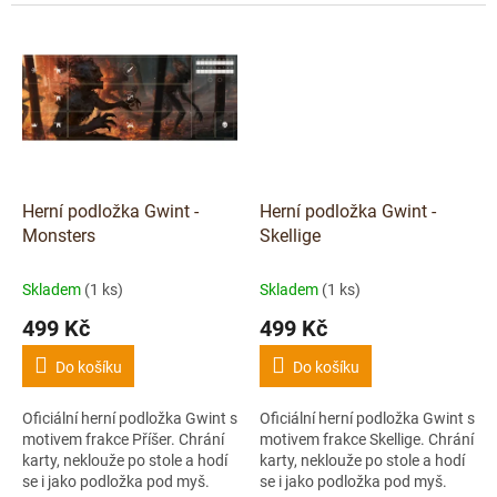
licencovaný CD Projekt Red.
jako podložka pod myš.
Ideální pro hráče i sběratele. 🐺
✨
Herní podložka Gwint -
Herní podložka Gwint -
Monsters
Skellige
Skladem
(1 ks)
Skladem
(1 ks)
499 Kč
499 Kč
Do košíku
Do košíku
Oficiální herní podložka Gwint s
Oficiální herní podložka Gwint s
motivem frakce Příšer. Chrání
motivem frakce Skellige. Chrání
karty, neklouže po stole a hodí
karty, neklouže po stole a hodí
se i jako podložka pod myš.
se i jako podložka pod myš.