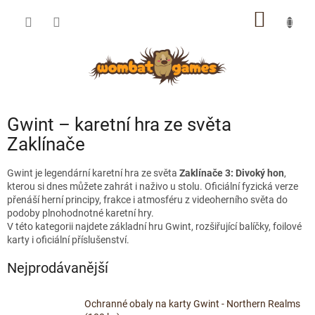
Přejít
NÁKUP
na
obsah
KOŠÍK
Gwint – karetní hra ze světa
Zaklínače
Gwint je legendární karetní hra ze světa
Zaklínače 3: Divoký hon
,
kterou si dnes můžete zahrát i naživo u stolu. Oficiální fyzická verze
přenáší herní principy, frakce i atmosféru z videoherního světa do
podoby plnohodnotné karetní hry.
V této kategorii najdete základní hru Gwint, rozšiřující balíčky, foilové
karty i oficiální příslušenství.
Nejprodávanější
Ochranné obaly na karty Gwint - Northern Realms