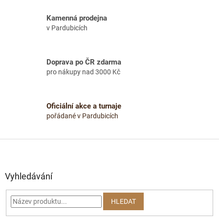
Kamenná prodejna
v Pardubicích
Doprava po ČR zdarma
pro nákupy nad 3000 Kč
Oficiální akce a turnaje
pořádané v Pardubicích
Z
á
p
a
Vyhledávání
t
í
HLEDAT