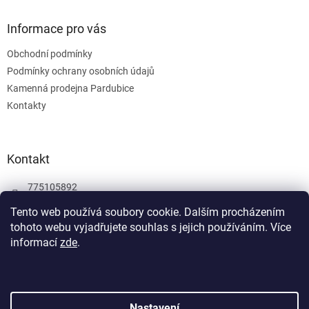
Informace pro vás
Obchodní podmínky
Podmínky ochrany osobních údajů
Kamenná prodejna Pardubice
Kontakty
Kontakt
775105892
775105892
Tento web používá soubory cookie. Dalším procházením
tohoto webu vyjadřujete souhlas s jejich používáním.
Více
Facebook
informací
zde
.
wombatgamescz
Vytvořil Shoptet
Nastavení