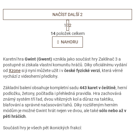
sběratelské účely.
účely.
NAČÍST DALŠÍ 2
S
1
2
t
O
r
14
položek celkem
v
á
l
NAHORU
n
á
k
o
d
v
a
Karetní hra
Gwint (Gwent)
vznikla jako součást hry Zaklínač 3 a
á
c
postupně si získala vlastní komunitu hráčů. Díky oficiálnímu vydání
n
í
od
Xzone
si ji nyní můžete užít i v
české fyzické verzi
, která věrně
í
p
vychází z videoherní předlohy.
r
v
Základní balení obsahuje kompletní sadu
443 karet v češtině
, herní
k
podložku, žetony, počítadla i přehledná pravidla. Hra zachovává
y
známý systém tří řad, dvou vítězných kol a důraz na taktiku,
v
blafování a správné načasování tahů. Díky rozšířeným herním
ý
módům je možné Gwint hrát nejen ve dvou, ale také
sólo nebo až v
p
pěti hráčích
.
i
s
Součástí hry je všech pět ikonických frakcí:
u