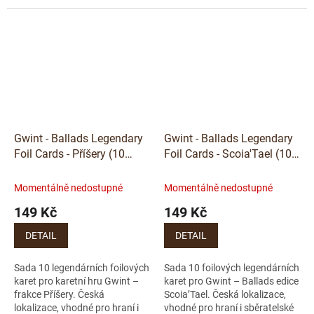
sběratelské účely.
Gwint - Ballads Legendary
Gwint - Ballads Legendary
Foil Cards - Příšery (10
Foil Cards - Scoia'Tael (10
karet) - CZ
karet) - CZ
Momentálně nedostupné
Momentálně nedostupné
149 Kč
149 Kč
DETAIL
DETAIL
Sada 10 legendárních foilových
Sada 10 foilových legendárních
karet pro karetní hru Gwint –
karet pro Gwint – Ballads edice
frakce Příšery. Česká
Scoia’Tael. Česká lokalizace,
lokalizace, vhodné pro hraní i
vhodné pro hraní i sběratelské