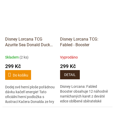
Disney Lorcana TCG
Disney Lorcana TCG:
Azurite Sea Donald Duck
Fabled - Booster
Buccaneer podložka
Skladem
(2 ks)
Vyprodáno
299 Kč
299 Kč
DETAIL
Do košíku
Disney Lorcana: Fabled
Dodej své herní ploše pořádnou
Booster obsahuje 12 náhodně
dávku kačeří energie! Tato
namíchaných karet z deváté
oficiální herní podložka s
edice oblíbené sběratelské
ilustrací Kačera Donalda ze hry
karetní hry od Ravensburgeru.
Disney Lorcana nejen chrání
Vhodný pro rozšíření sbírky,
tvé karty během hry, ale