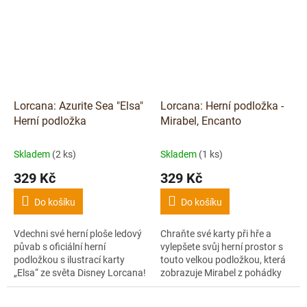
vylepšení...
zároveň...
Lorcana: Azurite Sea "Elsa"
Lorcana: Herní podložka -
Herní podložka
Mirabel, Encanto
Skladem
(2 ks)
Skladem
(1 ks)
329 Kč
329 Kč
Do košíku
Do košíku
Vdechni své herní ploše ledový
Chraňte své karty při hře a
půvab s oficiální herní
vylepšete svůj herní prostor s
podložkou s ilustrací karty
touto velkou podložkou, která
„Elsa“ ze světa Disney Lorcana!
zobrazuje Mirabel z pohádky
Podložka chrání tvé karty
Encanto.
během hry, zajišťuje plynulý tah