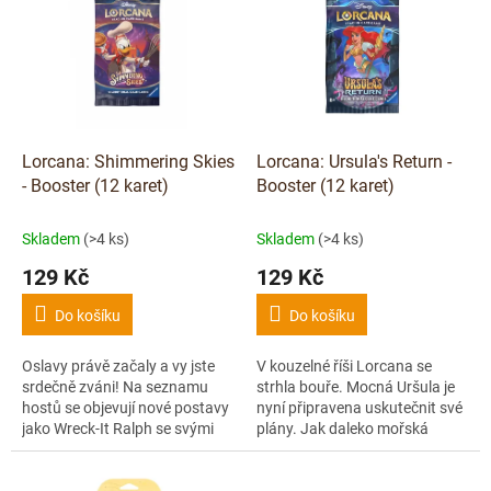
p
p
i
r
s
o
p
d
r
u
o
k
d
t
Lorcana: Shimmering Skies
Lorcana: Ursula's Return -
u
ů
- Booster (12 karet)
Booster (12 karet)
k
t
Skladem
(>4 ks)
Skladem
(>4 ks)
ů
129 Kč
129 Kč
Do košíku
Do košíku
Oslavy právě začaly a vy jste
V kouzelné říši Lorcana se
srdečně zváni! Na seznamu
strhla bouře. Mocná Uršula je
hostů se objevují nové postavy
nyní připravena uskutečnit své
jako Wreck-It Ralph se svými
plány. Jak daleko mořská
pixelovými přáteli z Litwak's
čarodějka zajde, aby získala
Arcade, a také Anna, Elsa a...
kontrolu nad celou Lorcanou?