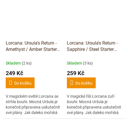
ve...
Lorcana: Ursula's Return -
Lorcana: Ursula's Return -
Amethyst / Amber Starter
Sapphire / Steel Starter
Deck
Deck
Skladem
(2 ks)
Skladem
(3 ks)
249 Kč
259 Kč
Do košíku
Do košíku
V magickém světě Lorcana se
V magické říši Lorcana zuří
strhla bouře. Mocná Uršula je
bouře. Mocná Uršula je
konečně připravena uskutečnit
konečně připravena uskutečnit
své plány. Jak daleko mořská
své plány. Jak daleko mořská
čarodějka zajde, aby ovládla
čarodějka zajde, aby ovládla
celou Lorcanu?
celou Lorcanu?