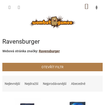
Přejít
NÁKUP
na
obsah
KOŠÍK
Ravensburger
Webová stránka značky:
Ravensburger
OTEVŘÍT FILTR
Ř
a
Nejlevnější
Nejdražší
Nejprodávanější
Abecedně
z
e
V
n
ý
í