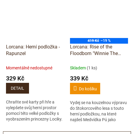
a...
419 Kč
–19 %
Lorcana: Herní podložka -
Lorcana: Rise of the
Rapunzel
Floodborn "Winnie The
Pooh - Hunny Wizard" Herní
podložka
Momentálně nedostupné
Skladem
(1 ks)
329 Kč
339 Kč
DETAIL
Do košíku
Chraňte své karty při hře a
Vydej se na kouzelnou výpravu
vylepšete svůj herní prostor
do Stokorcového lesa s touto
pomocí této velké podložky s
herní podložkou, na které
vyobrazením princezny Lociky.
najdeš Medvídka Pú jako
mocného čaroděje! ???????
Tato oficiální herní podložka ti