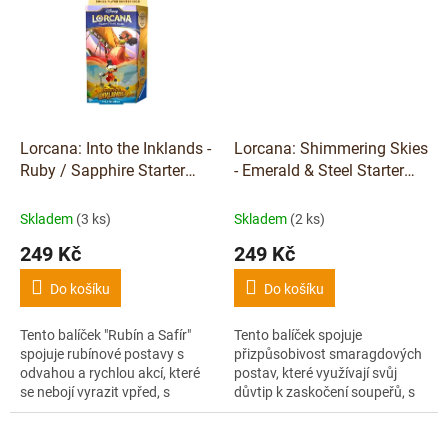
Lorcana: Into the Inklands -
Lorcana: Shimmering Skies
Ruby / Sapphire Starter
- Emerald & Steel Starter
Deck
Deck
Skladem
(3 ks)
Skladem
(2 ks)
249 Kč
249 Kč
Do košíku
Do košíku
Tento balíček "Rubín a Safír"
Tento balíček spojuje
spojuje rubínové postavy s
přizpůsobivost smaragdových
odvahou a rychlou akcí, které
postav, které využívají svůj
se nebojí vyrazit vpřed, s
důvtip k zaskočení soupeřů, s
chytrými safírovými postavami,
neochvějnou silou oddaných
které využívají strategii, aby...
ocelových postav, které excelují