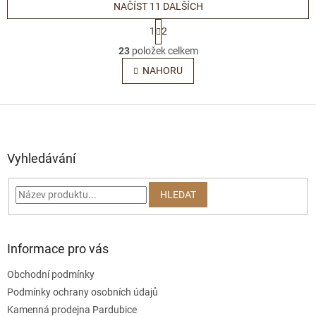
NAČÍST 11 DALŠÍCH
poskytne...
S
1
2
t
O
r
23
položek celkem
v
á
l
NAHORU
n
á
k
o
d
v
Z
a
á
c
á
n
í
p
í
p
a
Vyhledávání
r
t
v
í
k
HLEDAT
y
v
ý
p
Informace pro vás
i
s
Obchodní podmínky
u
Podmínky ochrany osobních údajů
Kamenná prodejna Pardubice