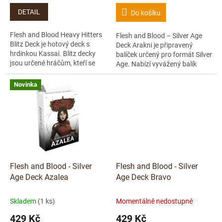
DETAIL
Do košíku
Flesh and Blood Heavy Hitters
Flesh and Blood – Silver Age
Blitz Deck je hotový deck s
Deck Arakni je připravený
hrdinkou Kassai. Blitz decky
balíček určený pro formát Silver
jsou určené hráčům, kteří se
Age. Nabízí vyvážený balík
chtějí s hrou Flesh and Blood
karet, se kterým můžeš začít
seznámit. Každý Blitz deck...
hrát hned po rozbalení.
Novinka
Formát...
Flesh and Blood - Silver
Flesh and Blood - Silver
Age Deck Azalea
Age Deck Bravo
Skladem
(1 ks)
Momentálně nedostupné
429 Kč
429 Kč