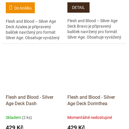
DETAIL
Do košíku
Flesh and Blood – Silver Age
Flesh and Blood – Silver Age
Deck Bravo je připravený
Deck Azalea je připravený
balíček navržený pro formát
balíček navržený pro formát
Silver Age. Obsahuje vyvážený
Silver Age. Obsahuje vyvážený
balík karet, se kterým můžeš
balík karet, se kterým můžeš
začít hrát hned po rozbalení....
začít hrát hned po rozbalení....
Flesh and Blood - Silver
Flesh and Blood - Silver
Age Deck Dash
Age Deck Dorinthea
Skladem
(2 ks)
Momentálně nedostupné
429 Kč
429 Kč