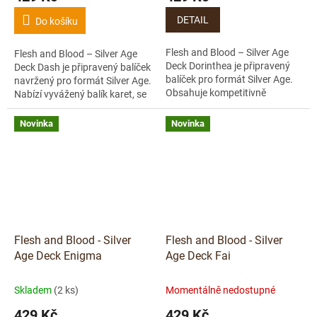
DETAIL
Do košíku
Flesh and Blood – Silver Age
Flesh and Blood – Silver Age
Deck Dorinthea je připravený
Deck Dash je připravený balíček
balíček pro formát Silver Age.
navržený pro formát Silver Age.
Obsahuje kompetitivně
Nabízí vyvážený balík karet, se
sestavený balík karet, se
kterým můžeš začít hrát hned
kterým můžeš rovnou začít
po rozbalení. Formát...
Novinka
Novinka
hrát – doma s...
Flesh and Blood - Silver
Flesh and Blood - Silver
Age Deck Enigma
Age Deck Fai
Skladem
(2 ks)
Momentálně nedostupné
429 Kč
429 Kč