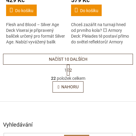
429 Kč
579 Kč
Do košíku
Do košíku
Flesh and Blood – Silver Age
Chceš zazářit na turnaji hned
Deck Viserai je připravený
od prvního kola? 💥 Armory
balíček určený pro formát Silver
Deck: Pleiades tě postaví přímo
Age. Nabízí vyvážený balík
do světel reflektorů! Armory
karet, se kterým můžeš začít
Decky jsou připravené balíčky
hrát hned po
na hraní, které ti otevřou...
rozbalení.Formát...
NAČÍST 10 DALŠÍCH
S
1
2
t
O
r
22
položek celkem
v
á
l
NAHORU
n
á
k
o
d
v
Z
a
á
c
á
n
í
p
í
p
a
Vyhledávání
r
t
v