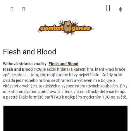
Přejít
NÁKUP
na
obsah
KOŠÍK
Flesh and Blood
Webová stránka značky:
Flesh and Blood
Flesh and Blood TCG
je akční hrdinská karetní hra, která vrací hráče
zpět ke stolu — tam, kde mají karetní bitvy největší sílu. Každý hráč
ovládá jedinečného hrdinu se zbraněmi a vybavením a bojuje o
vítězství v rychlých, taktických a vysoce interaktivních soubojích. Díky
unikátnímu systému pitchování, intenzivnímu attack–defense tempu
a pestré škále formátů patří FAB k nejlepším moderním TCG na světě.