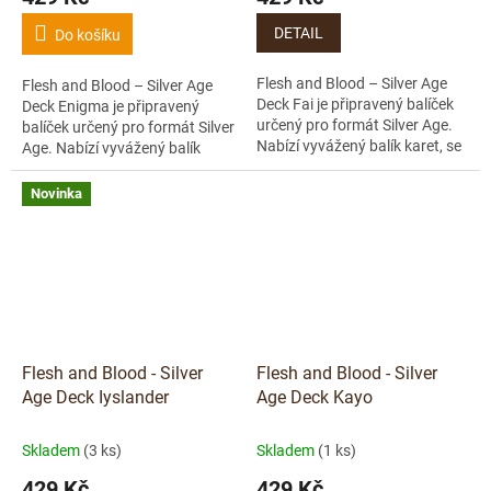
DETAIL
Do košíku
Flesh and Blood – Silver Age
Flesh and Blood – Silver Age
Deck Fai je připravený balíček
Deck Enigma je připravený
určený pro formát Silver Age.
balíček určený pro formát Silver
Nabízí vyvážený balík karet, se
Age. Nabízí vyvážený balík
kterým můžeš začít hrát hned
karet, se kterým můžeš začít
po rozbalení. Formát...
hrát bez složitého stavění
Novinka
decku....
Flesh and Blood - Silver
Flesh and Blood - Silver
Age Deck Iyslander
Age Deck Kayo
Skladem
(3 ks)
Skladem
(1 ks)
429 Kč
429 Kč