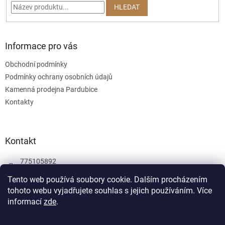
í
k
HLEDAT
y
v
ý
p
Informace pro vás
i
s
Obchodní podmínky
u
Podmínky ochrany osobních údajů
Kamenná prodejna Pardubice
Kontakty
Kontakt
775105892
775105892
Tento web používá soubory cookie. Dalším procházením
tohoto webu vyjadřujete souhlas s jejich používáním.
Více
Facebook
informací
zde
.
wombatgamescz