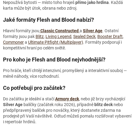
Nepoužívá bytosti — místo toho hraješ
přímo jako hrdina
. Každá
karta může být útok, obrana nebo zdroj.
Jaké formáty Flesh and Blood nabízí?
Hlavní formáty jsou
Classic Constructed
a
Silver Age
. Ostatní
formáty jsou pak
Blitz
,
Living Legend
,
Sealed Deck
,
Booster Draft
,
Commoner
a
Ultimate Pitfight (Multiplayer)
. Formáty podporují i
kompetitivní hraní po celém světě.
Pro koho je Flesh and Blood nejvhodnější?
Pro hráče, kteří chtějí intenzivní, promyšlený a interaktivní souboj —
méně náhody, více rozhodnutí.
Co potřebuji pro začátek?
Do začátku je ideální a stačí
Armory deck
, nebo již brzy vycházející
Silver Age
balíčky (začátek roku 2026), případně
blitz deck
nebo
předpřipravený balíček pro nováčky, který dostanete zdarma na
prodejně při Vaší návštěvě. Odtud můžeš pomalu rozšiřovat vybavení
i repertoár hrdinů.