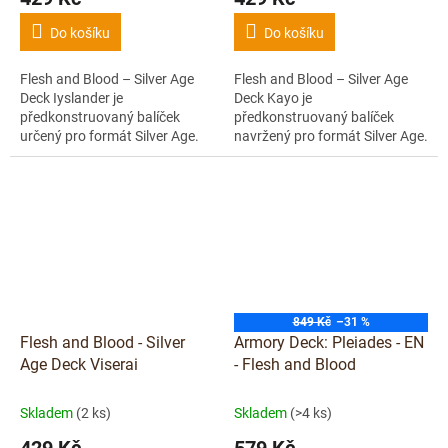
Do košíku
Do košíku
Flesh and Blood – Silver Age
Flesh and Blood – Silver Age
Deck Iyslander je
Deck Kayo je
předkonstruovaný balíček
předkonstruovaný balíček
určený pro formát Silver Age.
navržený pro formát Silver Age.
Nabízí vyvážený balík karet, se
Nabízí vyvážený balík karet, se
kterým můžeš začít hrát hned
kterým můžeš začít hrát hned
po rozbalení....
po rozbalení....
849 Kč
–31 %
Flesh and Blood - Silver
Armory Deck: Pleiades - EN
Age Deck Viserai
- Flesh and Blood
Skladem
(2 ks)
Skladem
(>4 ks)