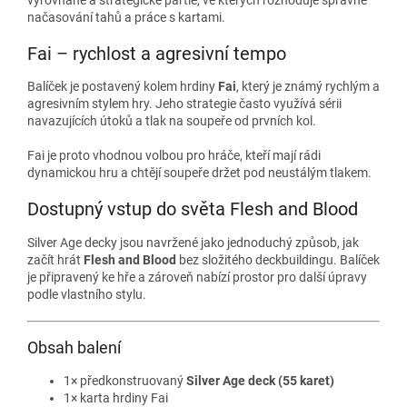
načasování tahů a práce s kartami.
Fai – rychlost a agresivní tempo
Balíček je postavený kolem hrdiny
Fai
, který je známý rychlým a
agresivním stylem hry. Jeho strategie často využívá sérii
navazujících útoků a tlak na soupeře od prvních kol.
Fai je proto vhodnou volbou pro hráče, kteří mají rádi
dynamickou hru a chtějí soupeře držet pod neustálým tlakem.
Dostupný vstup do světa Flesh and Blood
Silver Age decky jsou navržené jako jednoduchý způsob, jak
začít hrát
Flesh and Blood
bez složitého deckbuildingu. Balíček
je připravený ke hře a zároveň nabízí prostor pro další úpravy
podle vlastního stylu.
Obsah balení
1× předkonstruovaný
Silver Age deck (55 karet)
1× karta hrdiny Fai