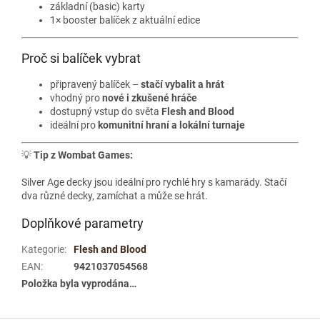
základní (basic) karty
1× booster balíček z aktuální edice
Proč si balíček vybrat
připravený balíček –
stačí vybalit a hrát
vhodný pro
nové i zkušené hráče
dostupný vstup do světa
Flesh and Blood
ideální pro
komunitní hraní a lokální turnaje
💡
Tip z Wombat Games:
Silver Age decky jsou ideální pro rychlé hry s kamarády. Stačí
dva různé decky, zamíchat a může se hrát.
Doplňkové parametry
Kategorie
:
Flesh and Blood
EAN
:
9421037054568
Položka byla vyprodána…