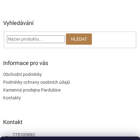
Z
á
p
a
Vyhledávání
t
í
HLEDAT
Informace pro vás
Obchodní podmínky
Podmínky ochrany osobních údajů
Kamenná prodejna Pardubice
Kontakty
Kontakt
775105892