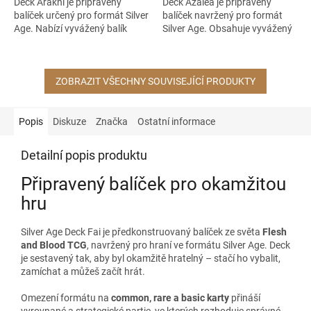
Deck Arakni je připravený
Deck Azalea je připravený
balíček určený pro formát Silver
balíček navržený pro formát
Age. Nabízí vyvážený balík
Silver Age. Obsahuje vyvážený
karet, se kterým můžeš začít
balík karet, se kterým můžeš
hrát hned po rozbalení.
začít hrát hned po rozbalení....
Formát...
ZOBRAZIT VŠECHNY SOUVISEJÍCÍ PRODUKTY
Popis
Diskuze
Značka
Ostatní informace
Detailní popis produktu
Připravený balíček pro okamžitou
hru
Silver Age Deck Fai je předkonstruovaný balíček ze světa
Flesh
and Blood TCG
, navržený pro hraní ve formátu Silver Age. Deck
je sestavený tak, aby byl okamžitě hratelný – stačí ho vybalit,
zamíchat a můžeš začít hrát.
Omezení formátu na
common, rare a basic karty
přináší
vyrovnané a strategické partie, ve kterých rozhoduje správné