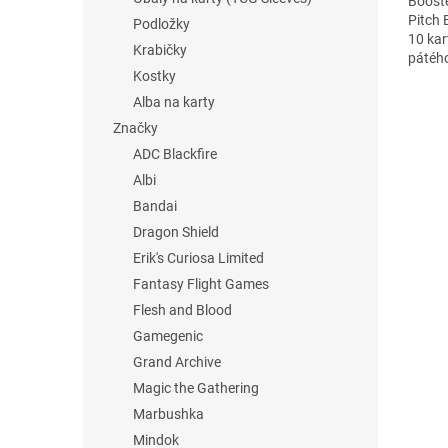
Booste
Pitch 
Podložky
10 kar
Krabičky
pátého
Kostky
setu n
Alba na karty
Značky
ADC Blackfire
Albi
Bandai
Dragon Shield
Erik's Curiosa Limited
Fantasy Flight Games
Flesh and Blood
Gamegenic
Grand Archive
Magic the Gathering
Marbushka
Mindok