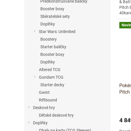
Předkonstruované balíčky
& Batt
Pitch 
Booster boxy
40kare
Sběratelské sety
booste
Doplňky
Novi
Star Wars: Unlimited
Boostery
Starter balíčky
Booster boxy
Doplňky
Altered TCG
Gundam TCG
Starter decky
Poké
Pitch
Gwint
Riftbound
Deskové hry
Dětské deskové hry
4 84
Doplňky
Obaly na karty (TCG Sleeves)