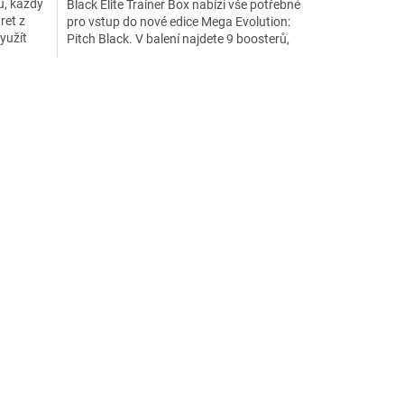
ů, každý
Black Elite Trainer Box nabízí vše potřebné
ret z
pro vstup do nové edice Mega Evolution:
yužít
Pitch Black. V balení najdete 9 boosterů,
exkluzivní promo...