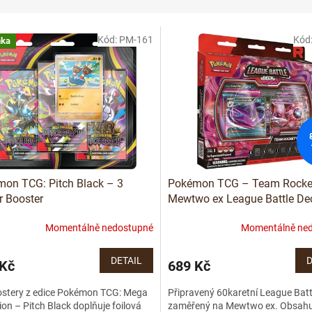
Kód:
PM-161
Kód
nka
on TCG: Pitch Black – 3
Pokémon TCG – Team Rocket
er Booster
Mewtwo ex League Battle De
Momentálně nedostupné
Momentálně ne
DETAIL
D
 Kč
689 Kč
ostery z edice Pokémon TCG: Mega
Připravený 60karetní League Batt
ion – Pitch Black doplňuje foilová
zaměřený na Mewtwo ex. Obsahu