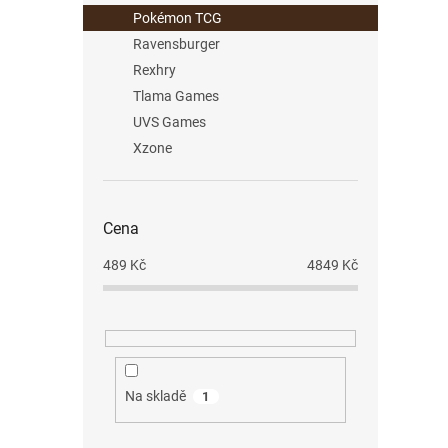
Pokémon TCG
Ravensburger
Rexhry
Tlama Games
UVS Games
Xzone
Cena
489
Kč
4849
Kč
Na skladě
1