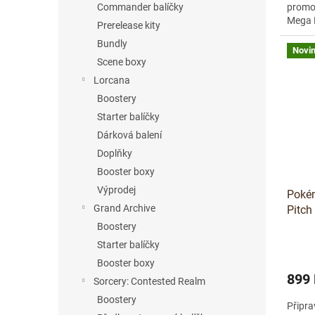
Commander balíčky
promo 
Mega E
Prerelease kity
inspir
Bundly
Novi
Scene boxy
Lorcana
Boostery
Starter balíčky
Dárková balení
Doplňky
Booster boxy
Výprodej
Poké
Grand Archive
Pitch
Boostery
Starter balíčky
Booster boxy
899
Sorcery: Contested Realm
Boostery
Připra