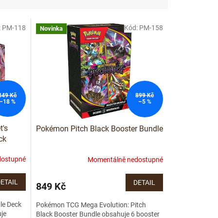
:
PM-118
Kód:
PM-158
Novinka
849 Kč
899 Kč
–18 %
–5 %
's
Pokémon Pitch Black Booster Bundle
ck
dostupné
Momentálně nedostupné
ETAIL
DETAIL
849 Kč
le Deck
Pokémon TCG Mega Evolution: Pitch
je
Black Booster Bundle obsahuje 6 booster