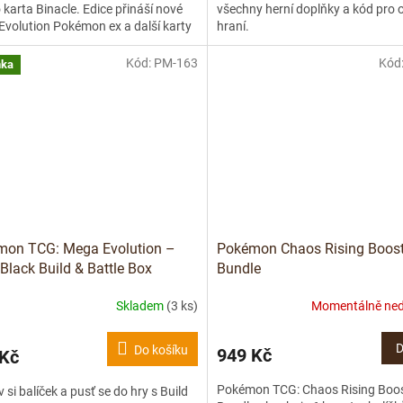
karta Binacle. Edice přináší nové
všechny herní doplňky a kód pro o
volution Pokémon ex a další karty
hraní.
ované...
Kód:
PM-163
Kód
nka
mon TCG: Mega Evolution –
Pokémon Chaos Rising Boost
 Black Build & Battle Box
Bundle
Skladem
(3 ks)
Momentálně ne
D
Do košíku
949 Kč
 Kč
Pokémon TCG: Chaos Rising Boo
v si balíček a pusť se do hry s Build