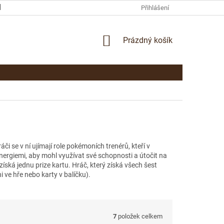
KAMENNÁ PRODEJNA PARDUBICE
KONTAKTY
Přihlášení
NÁKUPNÍ
Prázdný košík
KOŠÍK
i se v ní ujímají role pokémoních trenérů, kteří v
ergiemi, aby mohl využívat své schopnosti a útočit na
 jednu prize kartu. Hráč, který získá všech šest
 ve hře nebo karty v balíčku).
7
položek celkem