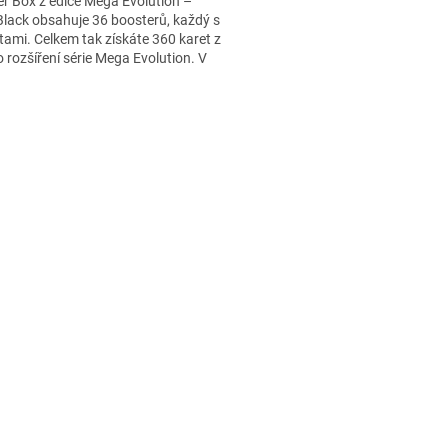
r Box z edice Mega Evolution –
Black obsahuje 36 boosterů, každý s
tami. Celkem tak získáte 360 karet z
 rozšíření série Mega Evolution. V
ajdete...
O
v
l
á
d
a
c
í
p
r
v
k
y
v
ý
p
i
s
u