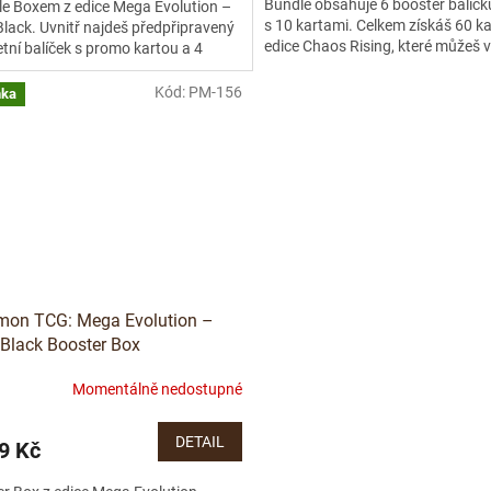
Bundle obsahuje 6 booster balíčk
le Boxem z edice Mega Evolution –
s 10 kartami. Celkem získáš 60 ka
Black. Uvnitř najdeš předpřipravený
edice Chaos Rising, které můžeš v
tní balíček s promo kartou a 4
pro rozšíření sbírky...
ry...
Kód:
PM-156
nka
mon TCG: Mega Evolution –
 Black Booster Box
Momentálně nedostupné
DETAIL
9 Kč