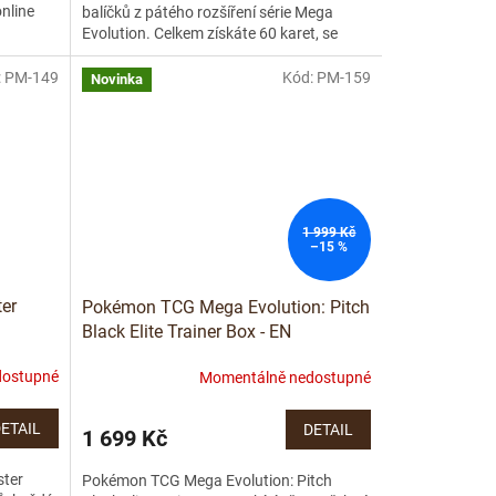
nline
balíčků z pátého rozšíření série Mega
Evolution. Celkem získáte 60 karet, se
kterými můžete rozšířit...
:
PM-149
Kód:
PM-159
Novinka
1 999 Kč
–15 %
er
Pokémon TCG Mega Evolution: Pitch
Black Elite Trainer Box - EN
dostupné
Momentálně nedostupné
ETAIL
DETAIL
1 699 Kč
ster
Pokémon TCG Mega Evolution: Pitch