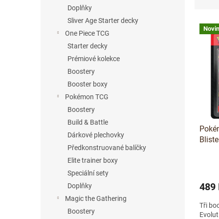
z
n
Doplňky
e
e
Sliver Age Starter decky
V
n
l
Novi
ý
í
One Piece TCG
p
p
Starter decky
i
r
Prémiové kolekce
s
o
Boostery
p
d
Booster boxy
r
u
o
Pokémon TCG
k
d
t
Boostery
u
ů
Build & Battle
Pokém
k
Dárkové plechovky
Blist
t
Předkonstruované balíčky
ů
Elite trainer boxy
Speciální sety
489
Doplňky
Magic the Gathering
Tři bo
Boostery
Evolut