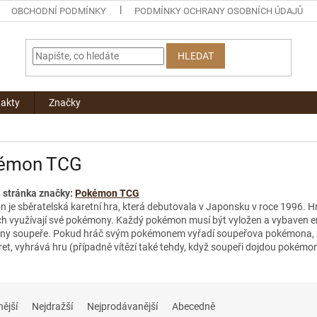
OBCHODNÍ PODMÍNKY
PODMÍNKY OCHRANY OSOBNÍCH ÚDAJŮ
HLEDAT
akty
Značky
émon TCG
stránka značky:
Pokémon TCG
je sběratelská karetní hra, která debutovala v Japonsku v roce 1996. Hráč
ch využívají své pokémony. Každý pokémon musí být vyložen a vybaven en
y soupeře. Pokud hráč svým pokémonem vyřadí soupeřova pokémona, získá
ret, vyhrává hru (případně vítězí také tehdy, když soupeři dojdou pokémoni
nější
Nejdražší
Nejprodávanější
Abecedně