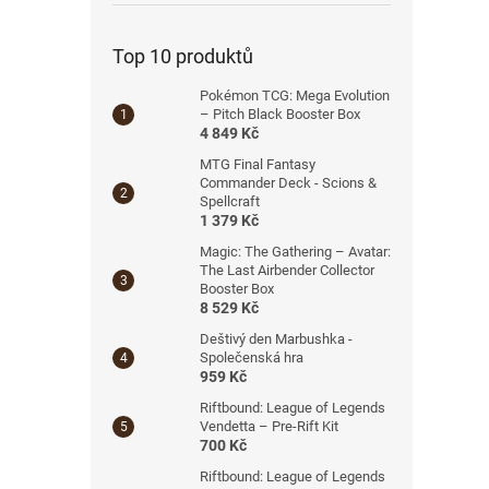
Top 10 produktů
Pokémon TCG: Mega Evolution
– Pitch Black Booster Box
4 849 Kč
MTG Final Fantasy
Commander Deck - Scions &
Spellcraft
1 379 Kč
Magic: The Gathering – Avatar:
The Last Airbender Collector
Booster Box
8 529 Kč
Deštivý den Marbushka -
Společenská hra
959 Kč
Riftbound: League of Legends
Vendetta – Pre-Rift Kit
700 Kč
Riftbound: League of Legends