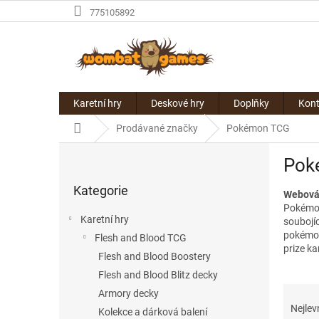
Přejít
775105892
na
obsah
Karetní hry
Deskové hry
Doplňky
Kont
Domů
Prodávané značky
Pokémon TCG
P
Pok
o
Přeskočit
s
Kategorie
kategorie
Webová 
t
Pokémon 
r
Karetní hry
soubojí
a
pokémon
Flesh and Blood TCG
n
prize ka
Flesh and Blood Boostery
n
í
Flesh and Blood Blitz decky
Ř
p
Armory decky
a
a
Nejlev
Kolekce a dárková balení