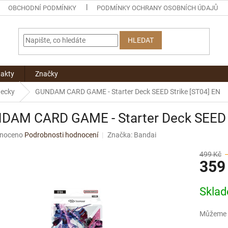
OBCHODNÍ PODMÍNKY
PODMÍNKY OCHRANY OSOBNÍCH ÚDAJŮ
HLEDAT
akty
Značky
decky
GUNDAM CARD GAME - Starter Deck SEED Strike [ST04] EN
DAM CARD GAME - Starter Deck SEED S
né
noceno
Podrobnosti hodnocení
Značka:
Bandai
ní
u
499 Kč
359
Měrná
Skla
cena:
ek.
Můžeme d