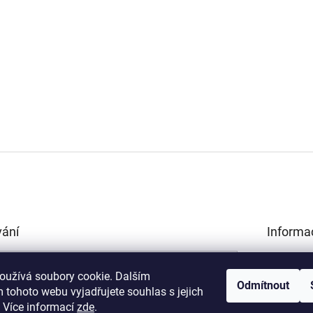
vání
Informa
Obchodní 
HLEDAT
Podmínky 
oužívá soubory cookie. Dalším
Odmítnout
údajů
 tohoto webu vyjadřujete souhlas s jejich
Kamenná p
.
Více informací
zde
.