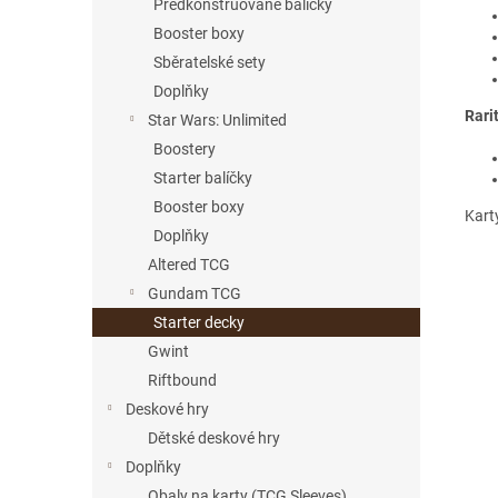
Předkonstruované balíčky
Booster boxy
Sběratelské sety
Doplňky
Rarit
Star Wars: Unlimited
Boostery
Starter balíčky
Booster boxy
Karty
Doplňky
Altered TCG
Gundam TCG
Starter decky
Gwint
Riftbound
Deskové hry
Dětské deskové hry
Doplňky
Obaly na karty (TCG Sleeves)