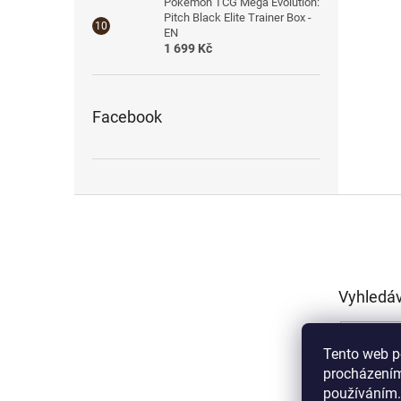
Pokémon TCG Mega Evolution:
Pitch Black Elite Trainer Box -
EN
1 699 Kč
Facebook
Z
á
p
a
t
Vyhledá
í
Tento web p
procházením
používáním