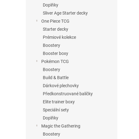
n
Doplňky
e
Sliver Age Starter decky
l
One Piece TCG
Starter decky
Prémiové kolekce
Boostery
Booster boxy
Pokémon TCG
Boostery
Build & Battle
Dárkové plechovky
Předkonstruované balíčky
Elite trainer boxy
Speciální sety
Doplňky
Magic the Gathering
Boostery