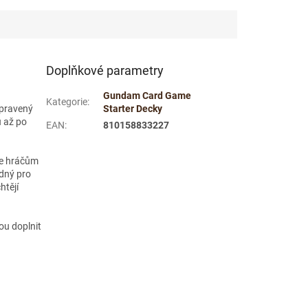
Doplňkové parametry
Gundam Card Game
Kategorie
:
řipravený
Starter Decky
u až po
EAN
:
810158833227
je hráčům
odný pro
htějí
ou doplnit