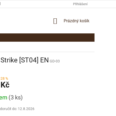
KAMENNÁ PRODEJNA PARDUBICE
KONTAKTY
Přihlášení
NÁKUPNÍ
Prázdný košík
KOŠÍK
trike [ST04] EN
GD-03
–28 %
 Kč
dem
(3 ks)
oručit do:
12.8.2026