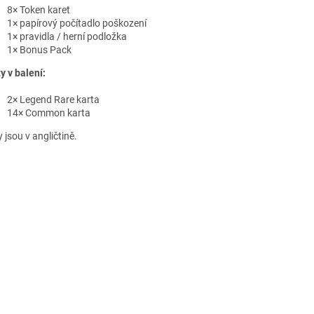
8× Token karet
1× papírový počítadlo poškození
1× pravidla / herní podložka
1× Bonus Pack
y v balení:
2× Legend Rare karta
14× Common karta
 jsou v angličtině.