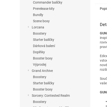
Commander balíčky
Popi
Prerelease kity
Bundly
Scene boxy
Det
Lorcana
GUND
Boostery
insp
Starter balíčky
rovn
Dárková balení
pravi
Doplňky
Edic
Booster boxy
vsto
Výprodej
nové 
rozš
Grand Archive
Boostery
Souč
vaše 
Starter balíčky
Booster boxy
GUND
Sorcery: Contested Realm
Boostery