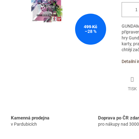
GUNDAM C
499 Kč
–28 %
připraven
hry Gund
karty, pr
chtějí za
Detailní 
TISK
Kamenná prodejna
Doprava po ČR zda
v Pardubicích
pro nákupy nad 3000