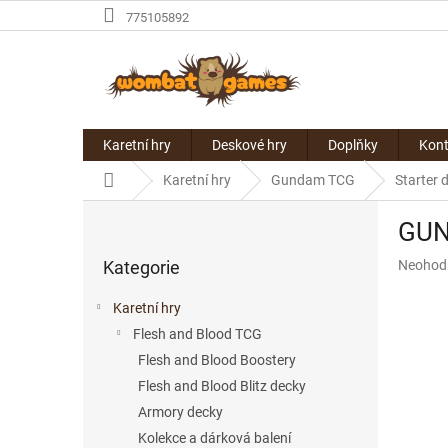
Přejít
775105892
na
obsah
Karetní hry
Deskové hry
Doplňky
Kont
Domů
Karetní hry
Gundam TCG
Starter 
P
GUN
o
Přeskočit
s
Průměr
Kategorie
Neohod
kategorie
t
hodnoce
r
produkt
Karetní hry
a
je
Flesh and Blood TCG
n
0,0
z
Flesh and Blood Boostery
n
5
í
Flesh and Blood Blitz decky
hvězdič
p
Armory decky
a
Kolekce a dárková balení