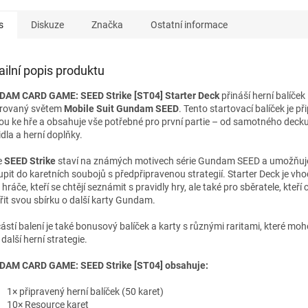
s
Diskuze
Značka
Ostatní informace
ailní popis produktu
AM CARD GAME: SEED Strike [ST04] Starter Deck
přináší herní balíček
irovaný světem
Mobile Suit Gundam SEED
. Tento startovací balíček je p
ou ke hře a obsahuje vše potřebné pro první partie – od samotného deck
dla a herní doplňky.
e
SEED Strike
staví na známých motivech série Gundam SEED a umožňu
upit do karetních soubojů s předpřipravenou strategií. Starter Deck je vh
hráče, kteří se chtějí seznámit s pravidly hry, ale také pro sběratele, kteří c
ířit svou sbírku o další karty Gundam.
ástí balení je také bonusový balíček a karty s různými raritami, které moh
další herní strategie.
AM CARD GAME: SEED Strike [ST04] obsahuje:
1× připravený herní balíček (50 karet)
10× Resource karet