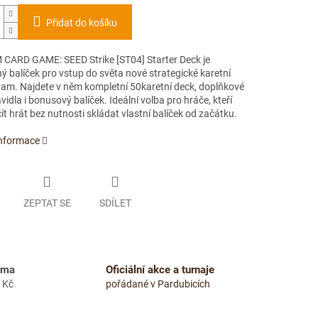
Přidat do košíku
ARD GAME: SEED Strike [ST04] Starter Deck je
ý balíček pro vstup do světa nové strategické karetní
am. Najdete v něm kompletní 50karetní deck, doplňkové
avidla i bonusový balíček. Ideální volba pro hráče, kteří
čít hrát bez nutnosti skládat vlastní balíček od začátku.
informace
ZEPTAT SE
SDÍLET
rma
Oficiální akce a turnaje
 Kč
pořádané v Pardubicích