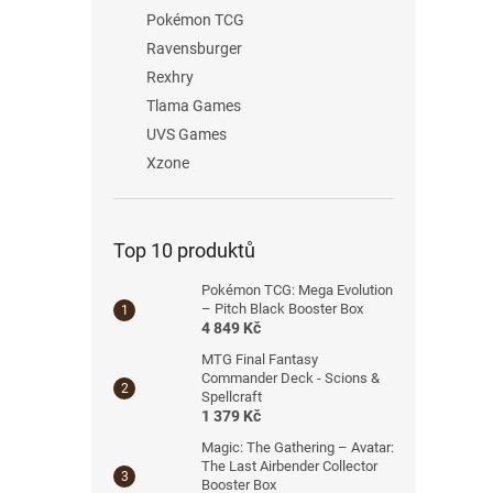
Pokémon TCG
Ravensburger
Rexhry
Tlama Games
UVS Games
Xzone
Top 10 produktů
Pokémon TCG: Mega Evolution
– Pitch Black Booster Box
4 849 Kč
MTG Final Fantasy
Commander Deck - Scions &
Spellcraft
1 379 Kč
Magic: The Gathering – Avatar:
The Last Airbender Collector
Booster Box