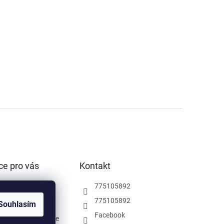
ce pro vás
Kontakt
podmínky
775105892
ochrany osobních
775105892
Souhlasím
Facebook
rodejna Pardubice