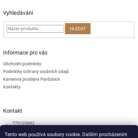
u
p
a
Vyhledávání
t
í
HLEDAT
Informace pro vás
Obchodní podmínky
Podmínky ochrany osobních údajů
Kamenná prodejna Pardubice
Kontakty
Kontakt
775105892
775105892
Tento web používá soubory cookie. Dalším procházením