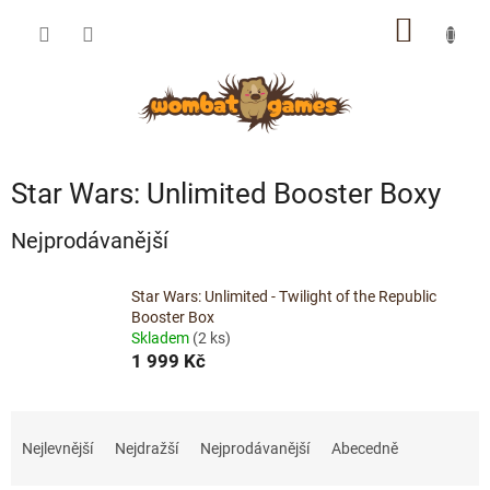
Přejít
NÁKUP
na
obsah
KOŠÍK
Star Wars: Unlimited Booster Boxy
Nejprodávanější
Star Wars: Unlimited - Twilight of the Republic
Booster Box
Skladem
(2 ks)
1 999 Kč
Ř
a
Nejlevnější
Nejdražší
Nejprodávanější
Abecedně
z