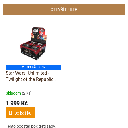
e
n
OTEVŘÍT FILTR
í
p
V
r
ý
o
p
d
i
u
s
k
p
t
r
ů
o
2 189 Kč
–8 %
d
Star Wars: Unlimited -
u
Twilight of the Republic
k
Booster Box
t
Skladem
(2 ks)
ů
1 999 Kč
Do košíku
Tento booster box třetí sady,