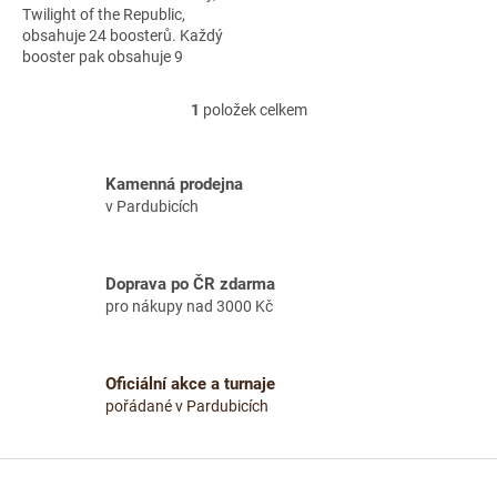
Twilight of the Republic,
obsahuje 24 boosterů. Každý
booster pak obsahuje 9
commonových karet, 3
uncommonové karty, 1 rare
1
položek celkem
O
nebo legendární...
v
l
á
Kamenná prodejna
d
v Pardubicích
a
c
í
Doprava po ČR zdarma
p
pro nákupy nad 3000 Kč
r
v
k
y
Oficiální akce a turnaje
v
pořádané v Pardubicích
ý
p
i
Z
s
á