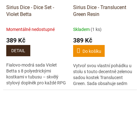
Sirius Dice - Dice Set -
Sirius Dice - Translucent
Violet Betta
Green Resin
Momentálně nedostupné
Skladem
(1 ks)
389 Kč
389 Kč
DETAIL
Do košíku
Fialovo-modrá sada Violet
Vytvoř svou vlastní pohádku u
Betta s 8 polyedrickými
stolu s touto decentně zelenou
kostkami v tubusu – skvělý
sadou kostek Translucent
stylový doplněk pro každé RPG
Green. Sada obsahuje sedm
dobrodružství.
standardních polyedrických
kostek plus jednu bonusovou
D20 –...