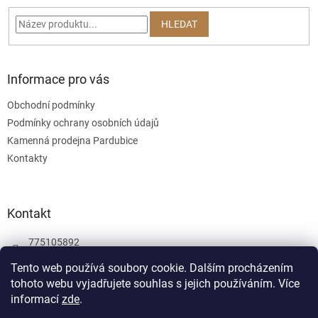
t
í
í
p
HLEDAT
r
v
k
y
Informace pro vás
v
ý
Obchodní podmínky
p
Podmínky ochrany osobních údajů
i
s
Kamenná prodejna Pardubice
u
Kontakty
Kontakt
775105892
775105892
Tento web používá soubory cookie. Dalším procházením
tohoto webu vyjadřujete souhlas s jejich používáním.
Více
Facebook
informací
zde
.
wombatgamescz