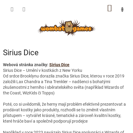
Přejít
NÁKUP
na
obsah
KOŠÍK
Sirius Dice
Webová stránka značky:
Sirius Dice
Sirius Dice – Umění v kostkách z New Yorku
Od srdce Brooklynu dorazila značka Sirius Dice, kterou v roce 2019
založili Lax Chandra a Tina Trenkler – nadšenci s bohatými
zkušenostmi z herního i sběratelského světa (například Wizards of
the Coast, WizKids či Topps)
Poté, co si uvědomili, že herny mají problém efektivně prezentovat a
prodávat kostky jako produkty, rozhodli se to změnit vlastním
přístupem – vytvářet krásné, tematické a zároveň kvalitní kostky,
které hráče baví a společně podporují prodejce
Například v roce 2023 navázalo Sirius Dice spolupráci s Wizards of