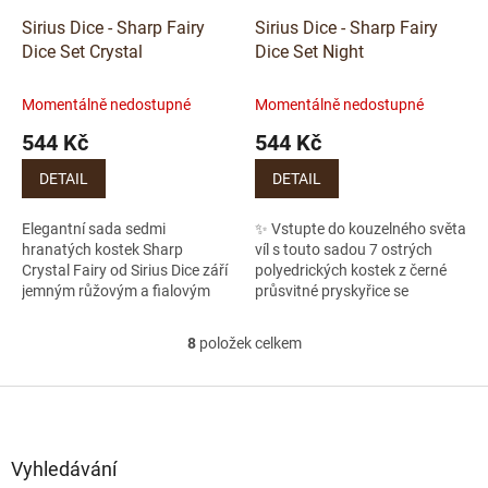
Sirius Dice - Sharp Fairy
Sirius Dice - Sharp Fairy
Dice Set Crystal
Dice Set Night
Momentálně nedostupné
Momentálně nedostupné
544 Kč
544 Kč
DETAIL
DETAIL
Elegantní sada sedmi
✨ Vstupte do kouzelného světa
hranatých kostek Sharp
víl s touto sadou 7 ostrých
Crystal Fairy od Sirius Dice září
polyedrických kostek z černé
jemným růžovým a fialovým
průsvitné pryskyřice se
tónem s třpytivými detaily –
třpytkami a duhovými foliemi.
ideální pro každého, kdo chce
Ideální pro D&D, Pathfinder a...
8
položek celkem
O
dodat své hře...
v
l
Z
á
á
d
p
a
a
Vyhledávání
c