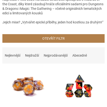
the Coast, díky které zásobují hráče oficiálními sadami pro Dungeons
& Dragons i Magic: The Gathering – včetně originálních tematických
edicí a limitovaných kousků
Jejich mise? „Vytvářet epické příběhy, jeden hod kostkou za druhým!“
OTEVŘÍT FILTR
Ř
a
Nejlevnější
Nejdražší
Nejprodávanější
Abecedně
z
e
V
n
ý
í
p
p
i
r
s
o
p
d
r
u