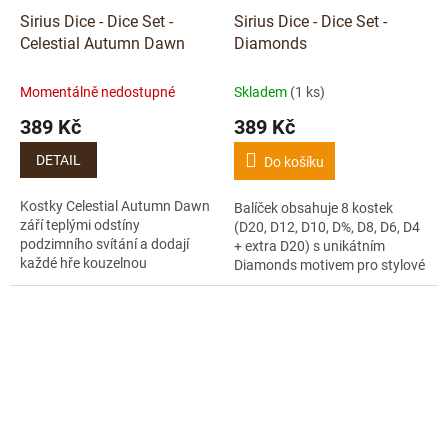
Sirius Dice - Dice Set -
Sirius Dice - Dice Set -
Celestial Autumn Dawn
Diamonds
Momentálně nedostupné
Skladem
(1 ks)
389 Kč
389 Kč
DETAIL
Do košíku
Kostky Celestial Autumn Dawn
Balíček obsahuje 8 kostek
září teplými odstíny
(D20, D12, D10, D%, D8, D6, D4
podzimního svítání a dodají
+ extra D20) s unikátním
každé hře kouzelnou
Diamonds motivem pro stylové
atmosféru.
RPG večery.