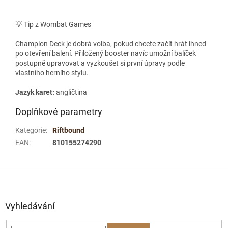
💡 Tip z Wombat Games
Champion Deck je dobrá volba, pokud chcete začít hrát ihned
po otevření balení. Přiložený booster navíc umožní balíček
postupně upravovat a vyzkoušet si první úpravy podle
vlastního herního stylu.
Jazyk karet:
angličtina
Doplňkové parametry
Kategorie
:
Riftbound
EAN
:
810155274290
Z
á
p
a
Vyhledávání
t