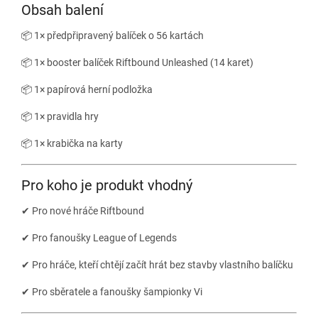
Obsah balení
📦 1× předpřipravený balíček o 56 kartách
📦 1× booster balíček Riftbound Unleashed (14 karet)
📦 1× papírová herní podložka
📦 1× pravidla hry
📦 1× krabička na karty
Pro koho je produkt vhodný
✔ Pro nové hráče Riftbound
✔ Pro fanoušky League of Legends
✔ Pro hráče, kteří chtějí začít hrát bez stavby vlastního balíčku
✔ Pro sběratele a fanoušky šampionky Vi