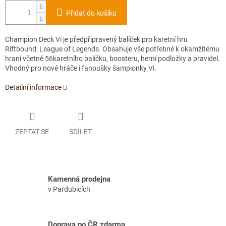
Přidat do košíku
Champion Deck Vi je předpřipravený balíček pro karetní hru
Riftbound: League of Legends. Obsahuje vše potřebné k okamžitému
hraní včetně 56karetního balíčku, boosteru, herní podložky a pravidel.
Vhodný pro nové hráče i fanoušky šampionky Vi.
Detailní informace
ZEPTAT SE
SDÍLET
Kamenná prodejna
v Pardubicích
Doprava po ČR zdarma