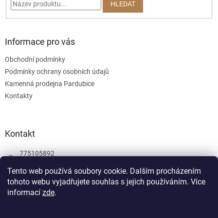
í
HLEDAT
Informace pro vás
Obchodní podmínky
Podmínky ochrany osobních údajů
Kamenná prodejna Pardubice
Kontakty
Kontakt
775105892
775105892
Tento web používá soubory cookie. Dalším procházením
tohoto webu vyjadřujete souhlas s jejich používáním.
Více
Facebook
informací
zde
.
wombatgamescz