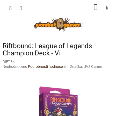
Přejít
NÁKUP
na
obsah
KOŠÍK
Riftbound: League of Legends -
Champion Deck - Vi
RIFT-34
Průměrné
Neohodnoceno
Podrobnosti hodnocení
Značka:
UVS Games
hodnocení
produktu
je
0,0
z
5
hvězdiček.