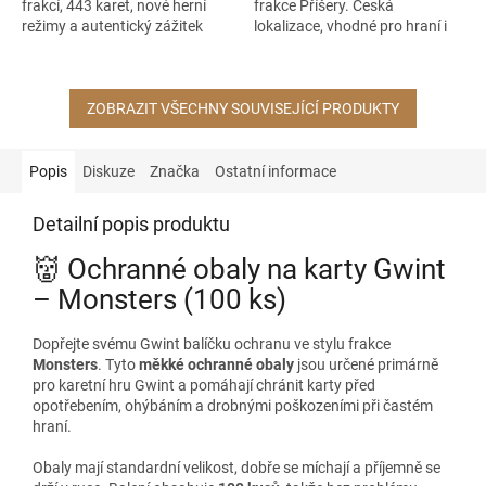
frakcí, 443 karet, nové herní
frakce Příšery. Česká
režimy a autentický zážitek
lokalizace, vhodné pro hraní i
licencovaný CD Projekt Red.
sběratelské účely.
Ideální pro hráče i sběratele. 🐺
✨
ZOBRAZIT VŠECHNY SOUVISEJÍCÍ PRODUKTY
Popis
Diskuze
Značka
Ostatní informace
Detailní popis produktu
👹 Ochranné obaly na karty Gwint
– Monsters (100 ks)
Dopřejte svému Gwint balíčku ochranu ve stylu frakce
Monsters
. Tyto
měkké ochranné obaly
jsou určené primárně
pro karetní hru Gwint a pomáhají chránit karty před
opotřebením, ohýbáním a drobnými poškozeními při častém
hraní.
Obaly mají standardní velikost, dobře se míchají a příjemně se