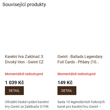
Související produkty
Karetní hra Zaklínač 3:
Gwint - Ballads Legendary
Divoký Hon - Gwint CZ
Foil Cards - Příšery (10
karet) - CZ
Momentálně nedostupné
Momentálně nedostupné
1 039 Kč
149 Kč
DETAIL
DETAIL
Oficiální české vydání karetní
Sada 10 legendárních foilových
hry Gwint ze Zaklínače 3! Pět
karet pro karetní hru Gwint –