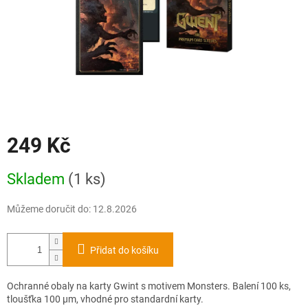
249 Kč
Měrná
Skladem
(1 ks)
cena:
Můžeme doručit do:
12.8.2026
Přidat do košíku
Ochranné obaly na karty Gwint s motivem Monsters. Balení 100 ks,
tloušťka 100 μm, vhodné pro standardní karty.