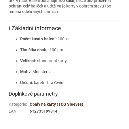
drží v ruce. Balení obsahuje
100 kusů
, takže bez problému
ochrání celý balíček a udrží vaše karty v dobrém stavu i po
mnoha odehraných partiích.
ℹ️ Základní informace
Počet kusů v balení:
100 ks
Tloušťka obalu:
100 μm
Velikost:
standardní karty
Motiv:
Monsters
Určení:
karetní hra Gwint
Doplňkové parametry
Kategorie
:
Obaly na karty (TCG Sleeves)
EAN
:
612735199814
Z