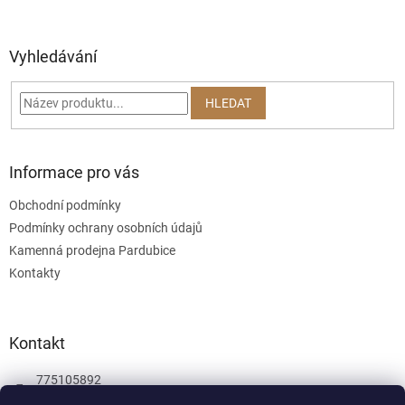
á
p
a
Vyhledávání
t
í
HLEDAT
Informace pro vás
Obchodní podmínky
Podmínky ochrany osobních údajů
Kamenná prodejna Pardubice
Kontakty
Kontakt
775105892