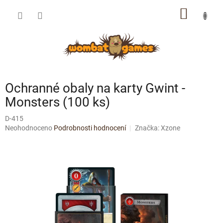
Přejít
NÁKUP
na
obsah
KOŠÍK
Ochranné obaly na karty Gwint -
Monsters (100 ks)
D-415
Průměrné
Neohodnoceno
Podrobnosti hodnocení
Značka:
Xzone
hodnocení
produktu
je
0,0
z
5
hvězdiček.