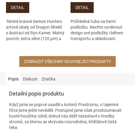
DETAIL
DETAIL
Temně krásné Demon Hunters
Průhledná tuba na herní
artové obaly od Dragon Shield
podložku. Nechte vyniknout
s ilustrací od Ryo Kamei. Matný
design své podložky i během
povrch, extra silné (120 µm) a
transportu a skladování.
ochrana (100 ks) pro karty
MTG, Pokémon, Flesh and
Blood.
ZOBRAZIT VŠECHNY SOUVISEJÍCÍ PRODUKTY
Popis
Diskuze
Značka
Detailní popis produktu
Když jsme se poprvé usadili u kořenů Prastromu, o tajemné
říčce jsme ještě nevěděli. Postupně jsme však prozkoumávali
husté houštiny údolí, dokud nás déšť nezastavil u hradby
stromů, za kterou se skrývala rozvodněná, křišťálově čistá
řeka.