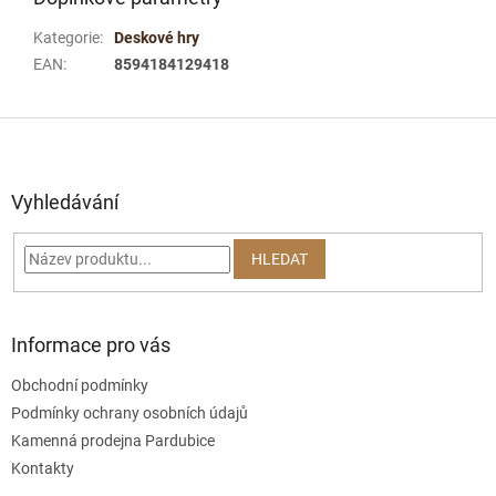
Kategorie
:
Deskové hry
EAN
:
8594184129418
Z
á
p
a
Vyhledávání
t
í
HLEDAT
Informace pro vás
Obchodní podmínky
Podmínky ochrany osobních údajů
Kamenná prodejna Pardubice
Kontakty