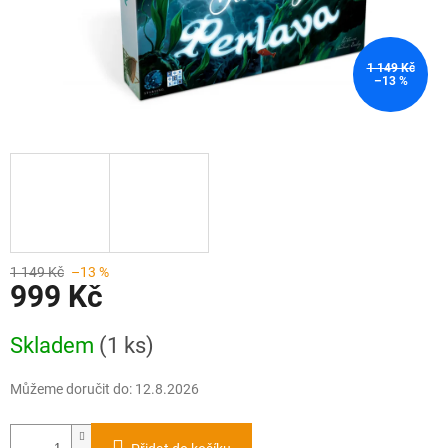
1 149 Kč
–13 %
1 149 Kč
–13 %
999 Kč
Měrná
Skladem
(1 ks)
cena:
Můžeme doručit do:
12.8.2026