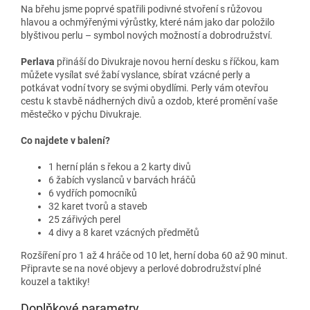
Na břehu jsme poprvé spatřili podivné stvoření s růžovou
hlavou a ochmýřenými výrůstky, které nám jako dar položilo
blyštivou perlu – symbol nových možností a dobrodružství.
Perlava
přináší do Divukraje novou herní desku s říčkou, kam
můžete vysílat své žabí vyslance, sbírat vzácné perly a
potkávat vodní tvory se svými obydlími. Perly vám otevřou
cestu k stavbě nádherných divů a ozdob, které promění vaše
městečko v pýchu Divukraje.
Co najdete v balení?
1 herní plán s řekou a 2 karty divů
6 žabích vyslanců v barvách hráčů
6 vydřích pomocníků
32 karet tvorů a staveb
25 zářivých perel
4 divy a 8 karet vzácných předmětů
Rozšíření pro 1 až 4 hráče od 10 let, herní doba 60 až 90 minut.
Připravte se na nové objevy a perlové dobrodružství plné
kouzel a taktiky!
Doplňkové parametry