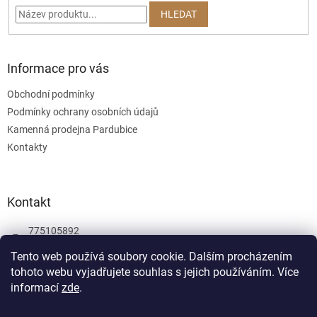
í
HLEDAT
Informace pro vás
Obchodní podmínky
Podmínky ochrany osobních údajů
Kamenná prodejna Pardubice
Kontakty
Kontakt
775105892
775105892
Tento web používá soubory cookie. Dalším procházením
tohoto webu vyjadřujete souhlas s jejich používáním.
Více
Facebook
informací
zde
.
wombatgamescz