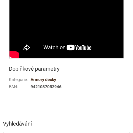
Doplňkové parametry
Kategorie
:
Armory decky
EAN
:
9421037052946
Z
á
p
a
Vyhledávání
t