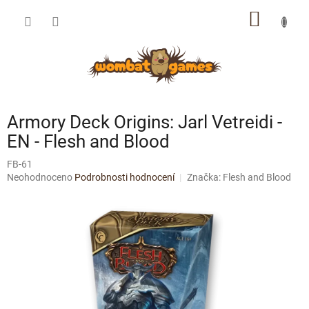
Přejít
NÁKUP
na
obsah
KOŠÍK
Armory Deck Origins: Jarl Vetreidi -
EN - Flesh and Blood
FB-61
Průměrné
Neohodnoceno
Podrobnosti hodnocení
Značka:
Flesh and Blood
hodnocení
produktu
je
0,0
z
5
hvězdiček.