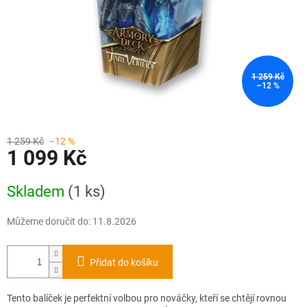
1 259 Kč
–12 %
1 259 Kč
–12 %
1 099 Kč
Měrná
Skladem
(1 ks)
cena:
Můžeme doručit do:
11.8.2026
Přidat do košíku
Tento balíček je perfektní volbou pro nováčky, kteří se chtějí rovnou