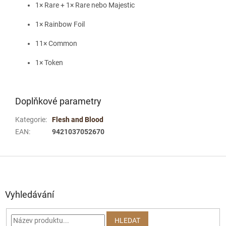
1× Rare + 1× Rare nebo Majestic
1× Rainbow Foil
11× Common
1× Token
Doplňkové parametry
Kategorie
:
Flesh and Blood
EAN
:
9421037052670
Z
á
p
a
Vyhledávání
t
í
HLEDAT