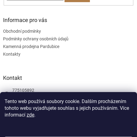
Informace pro vás
Obchodní podmínky
Podmínky ochrany osobních údajů
Kamenná prodejna Pardubice
Kontakty
Kontakt
775105892
775105892
Tento web používá soubory cookie. Dalším procházením
tohoto webu vyjadřujete souhlas s jejich používáním.
Více
Facebook
informací
zde
.
wombatgamescz