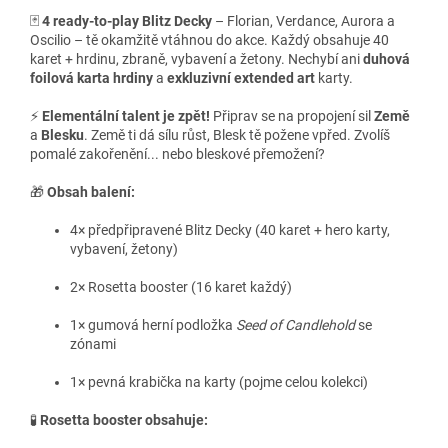
🃏
4 ready-to-play Blitz Decky
– Florian, Verdance, Aurora a
Oscilio – tě okamžitě vtáhnou do akce. Každý obsahuje 40
karet + hrdinu, zbraně, vybavení a žetony. Nechybí ani
duhová
foilová karta hrdiny
a
exkluzivní extended art
karty.
⚡
Elementální talent je zpět!
Připrav se na propojení sil
Země
a
Blesku
. Země ti dá sílu růst, Blesk tě požene vpřed. Zvolíš
pomalé zakořenění... nebo bleskové přemožení?
🎁
Obsah balení:
4× předpřipravené Blitz Decky (40 karet + hero karty,
vybavení, žetony)
2× Rosetta booster (16 karet každý)
1× gumová herní podložka
Seed of Candlehold
se
zónami
1× pevná krabička na karty (pojme celou kolekci)
🧪
Rosetta booster obsahuje: