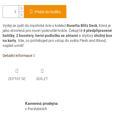
Přidat do košíku
Vydej se zpět do mystické Arie s kolekcí
Rosetta Blitz Deck
, která je
jako stvořená pro nové i pokročilé hráče. Čekají tě
4 předpřipravené
balíčky
,
2 boostery
,
herní podložka se zónami
a stylový
úložný box
na karty
. Vše, co potřebuješ pro vstup do světa Flesh and Blood,
najdeš uvnitř.
Detailní informace
ZEPTAT SE
SDÍLET
Kamenná prodejna
v Pardubicích