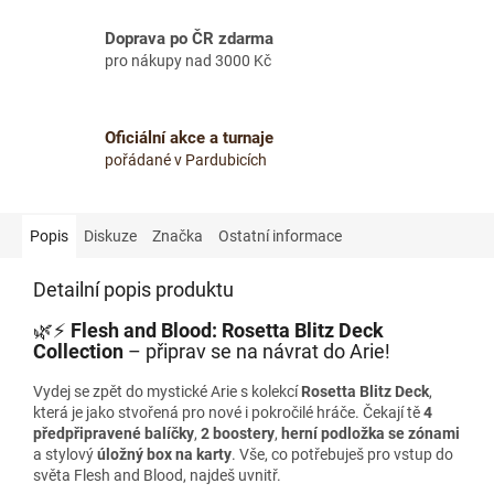
Doprava po ČR zdarma
pro nákupy nad 3000 Kč
Oficiální akce a turnaje
pořádané v Pardubicích
Popis
Diskuze
Značka
Ostatní informace
Detailní popis produktu
🌿⚡
Flesh and Blood: Rosetta Blitz Deck
Collection
– připrav se na návrat do Arie!
Vydej se zpět do mystické Arie s kolekcí
Rosetta Blitz Deck
,
která je jako stvořená pro nové i pokročilé hráče. Čekají tě
4
předpřipravené balíčky
,
2 boostery
,
herní podložka se zónami
a stylový
úložný box na karty
. Vše, co potřebuješ pro vstup do
světa Flesh and Blood, najdeš uvnitř.