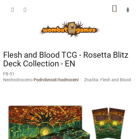
Přejít
NÁKUP
na
obsah
KOŠÍK
Flesh and Blood TCG - Rosetta Blitz
Deck Collection - EN
FB-51
Průměrné
Neohodnoceno
Podrobnosti hodnocení
Značka:
Flesh and Blood
hodnocení
produktu
je
0,0
z
5
hvězdiček.