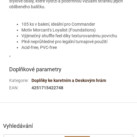
stylové obaly, které vydrží a podtrhnou vizuální stránku jejich
oblíbeného balíčku.
105 ks v balení, ideální pro Commander
Motiv Morcant's Loyalist (Foundations)
Výjimečný shuffle feel díky texturovanému povrchu
Plně neprůhledné pro legální turnajové použití
Acid-free, PVC-free
"
Doplňkové parametry
Kategorie
:
Doplňky ke karetním a Deskovým hrám
EAN
:
4251715422748
Z
á
p
a
Vyhledávání
t