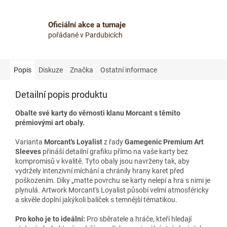
Oficiální akce a turnaje
pořádané v Pardubicích
Popis
Diskuze
Značka
Ostatní informace
Detailní popis produktu
Obalte své karty do věrnosti klanu Morcant s těmito
prémiovými art obaly.
Varianta
Morcant's Loyalist
z řady
Gamegenic Premium Art
Sleeves
přináší detailní grafiku přímo na vaše karty bez
kompromisů v kvalitě. Tyto obaly jsou navrženy tak, aby
vydržely intenzivní míchání a chránily hrany karet před
poškozením. Díky „matte povrchu se karty nelepí a hra s nimi je
plynulá. Artwork Morcant's Loyalist působí velmi atmosféricky
a skvěle doplní jakýkoli balíček s temnější tématikou.
Pro koho je to ideální:
Pro sběratele a hráče, kteří hledají