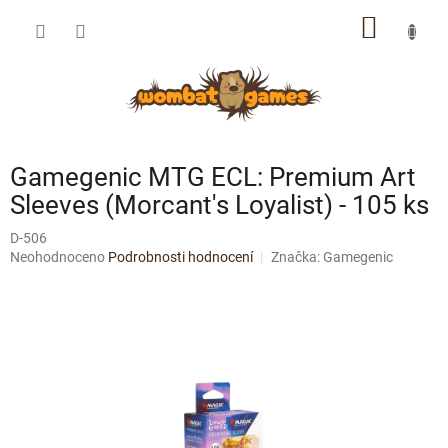
Přejít
NÁKUP
na
obsah
KOŠÍK
Gamegenic MTG ECL: Premium Art
Sleeves (Morcant's Loyalist) - 105 ks
D-506
Průměrné
Neohodnoceno
Podrobnosti hodnocení
Značka:
Gamegenic
hodnocení
produktu
je
0,0
z
5
hvězdiček.