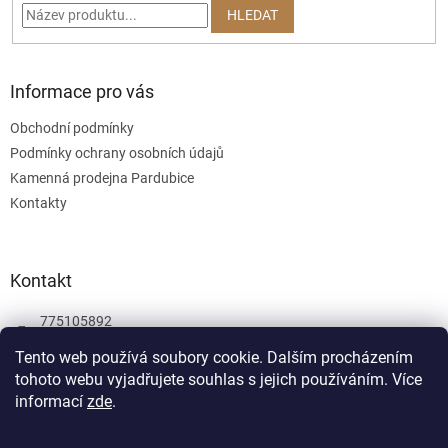
í
HLEDAT
Informace pro vás
Obchodní podmínky
Podmínky ochrany osobních údajů
Kamenná prodejna Pardubice
Kontakty
Kontakt
775105892
775105892
Tento web používá soubory cookie. Dalším procházením
tohoto webu vyjadřujete souhlas s jejich používáním.
Více
Facebook
informací
zde
.
wombatgamescz