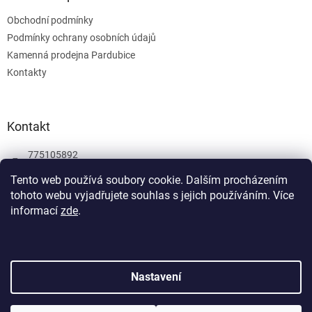
Obchodní podmínky
Podmínky ochrany osobních údajů
Kamenná prodejna Pardubice
Kontakty
Kontakt
775105892
775105892
Tento web používá soubory cookie. Dalším procházením
tohoto webu vyjadřujete souhlas s jejich používáním.
Více
Facebook
informací
zde
.
wombatgamescz
Vytvořil Shoptet
Nastavení
Copyright 2026
Wombat Games
. Všechna práva vyhrazena.