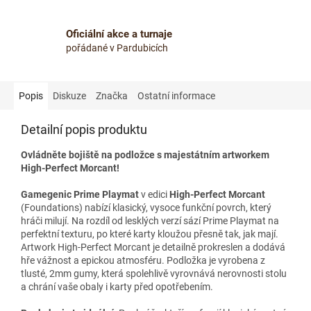
Oficiální akce a turnaje
pořádané v Pardubicích
Popis
Diskuze
Značka
Ostatní informace
Detailní popis produktu
Ovládněte bojiště na podložce s majestátním artworkem
High-Perfect Morcant!
Gamegenic Prime Playmat
v edici
High-Perfect Morcant
(Foundations) nabízí klasický, vysoce funkční povrch, který
hráči milují. Na rozdíl od lesklých verzí sází Prime Playmat na
perfektní texturu, po které karty kloužou přesně tak, jak mají.
Artwork High-Perfect Morcant je detailně prokreslen a dodává
hře vážnost a epickou atmosféru. Podložka je vyrobena z
tlusté, 2mm gumy, která spolehlivě vyrovnává nerovnosti stolu
a chrání vaše obaly i karty před opotřebením.