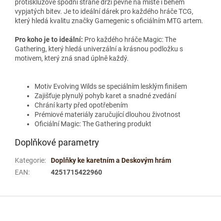
protiskluzové spodní straně drží pevně na místě i během
vypjatých bitev. Je to ideální dárek pro každého hráče TCG,
který hledá kvalitu značky Gamegenic s oficiálním MTG artem.
Pro koho je to ideální:
Pro každého hráče Magic: The
Gathering, který hledá univerzální a krásnou podložku s
motivem, který zná snad úplně každý.
Motiv Evolving Wilds se speciálním lesklým finišem
Zajišťuje plynulý pohyb karet a snadné zvedání
Chrání karty před opotřebením
Prémiové materiály zaručující dlouhou životnost
Oficiální Magic: The Gathering produkt
Doplňkové parametry
Kategorie
:
Doplňky ke karetním a Deskovým hrám
EAN
:
4251715422960
Z
á