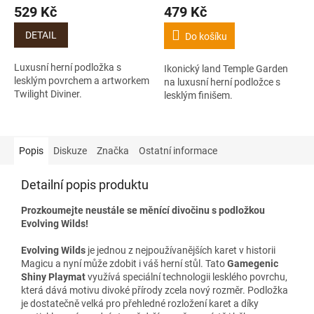
529 Kč
479 Kč
DETAIL
Do košíku
Luxusní herní podložka s
Ikonický land Temple Garden
lesklým povrchem a artworkem
na luxusní herní podložce s
Twilight Diviner.
lesklým finišem.
Popis
Diskuze
Značka
Ostatní informace
Detailní popis produktu
Prozkoumejte neustále se měnící divočinu s podložkou
Evolving Wilds!
Evolving Wilds
je jednou z nejpoužívanějších karet v historii
Magicu a nyní může zdobit i váš herní stůl. Tato
Gamegenic
Shiny Playmat
využívá speciální technologii lesklého povrchu,
která dává motivu divoké přírody zcela nový rozměr. Podložka
je dostatečně velká pro přehledné rozložení karet a díky