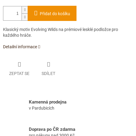
Přidat do košíku
Klasický motiv Evolving Wilds na prémiové lesklé podložce pro
každého hráče.
Detailní informace
ZEPTAT SE
SDÍLET
Kamenná prodejna
v Pardubicích
Doprava po ČR zdarma
pro nákupy nad 3000 Kč