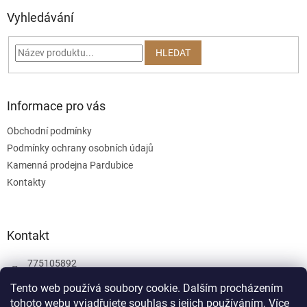
p
a
Vyhledávání
t
í
HLEDAT
Informace pro vás
Obchodní podmínky
Podmínky ochrany osobních údajů
Kamenná prodejna Pardubice
Kontakty
Kontakt
775105892
775105892
Tento web používá soubory cookie. Dalším procházením
tohoto webu vyjadřujete souhlas s jejich používáním.
Více
Facebook