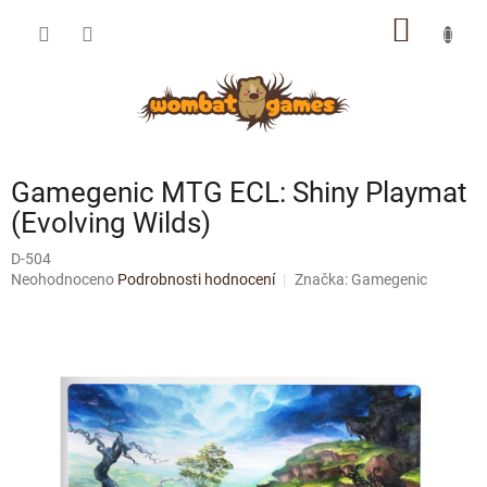
Přejít
NÁKUP
na
obsah
KOŠÍK
Gamegenic MTG ECL: Shiny Playmat
(Evolving Wilds)
D-504
Průměrné
Neohodnoceno
Podrobnosti hodnocení
Značka:
Gamegenic
hodnocení
produktu
je
0,0
z
5
hvězdiček.