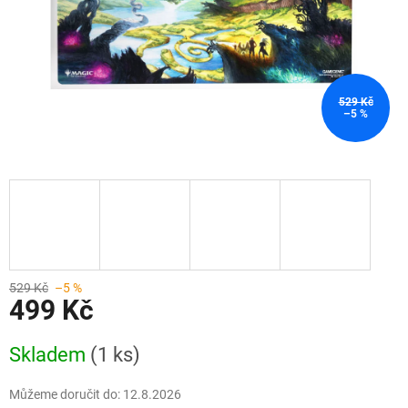
529 Kč
–5 %
529 Kč
–5 %
499 Kč
Měrná
Skladem
(1 ks)
cena:
Můžeme doručit do:
12.8.2026