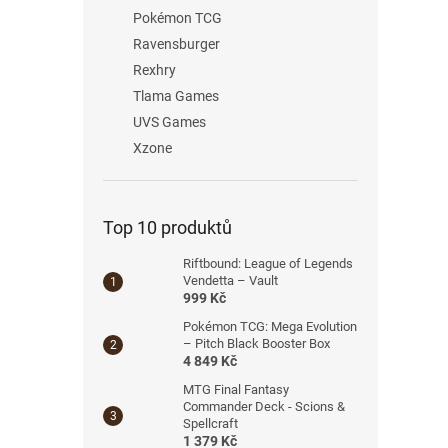
Pokémon TCG
Ravensburger
Rexhry
Tlama Games
UVS Games
Xzone
Top 10 produktů
Riftbound: League of Legends
Vendetta – Vault
999 Kč
Pokémon TCG: Mega Evolution
– Pitch Black Booster Box
4 849 Kč
MTG Final Fantasy
Commander Deck - Scions &
Spellcraft
1 379 Kč