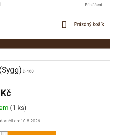
KAMENNÁ PRODEJNA PARDUBICE
KONTAKTY
Přihlášení
NÁKUPNÍ
Prázdný košík
KOŠÍK
(Sygg)
D-460
 Kč
dem
(1 ks)
oručit do:
10.8.2026