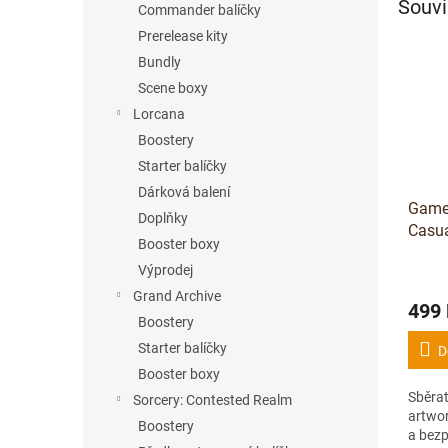
Souvi
Commander balíčky
Prerelease kity
Bundly
Scene boxy
Lorcana
Boostery
Starter balíčky
Dárková balení
Game
Doplňky
Casua
Booster boxy
(Sygg
Výprodej
Grand Archive
499
Boostery
Starter balíčky
D
Booster boxy
Sběrat
Sorcery: Contested Realm
artwo
Boostery
a bezp