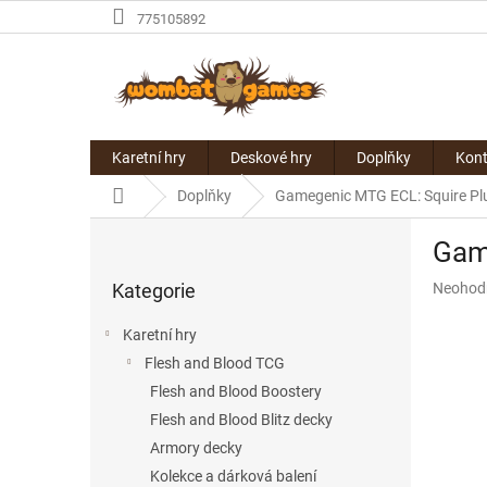
Přejít
775105892
na
obsah
Karetní hry
Deskové hry
Doplňky
Kont
Domů
Doplňky
Gamegenic MTG ECL: Squire Pl
P
Gam
o
Přeskočit
s
Průměr
Kategorie
Neohod
kategorie
t
hodnoce
r
produkt
Karetní hry
a
je
Flesh and Blood TCG
n
0,0
z
Flesh and Blood Boostery
n
5
í
Flesh and Blood Blitz decky
hvězdič
p
Armory decky
a
Kolekce a dárková balení