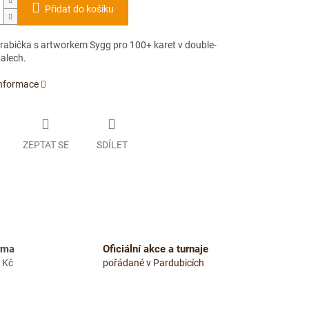
Přidat do košíku
krabička s artworkem Sygg pro 100+ karet v double-
alech.
informace
ZEPTAT SE
SDÍLET
rma
Oficiální akce a turnaje
 Kč
pořádané v Pardubicích