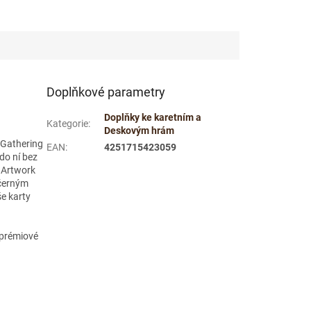
Doplňkové parametry
Doplňky ke karetním a
Kategorie
:
Deskovým hrám
 Gathering
EAN
:
4251715423059
do ní bez
. Artwork
-černým
še karty
 prémiové