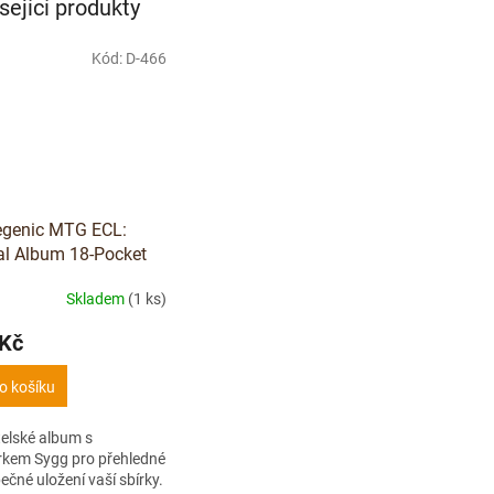
sející produkty
Kód:
D-466
genic MTG ECL:
l Album 18-Pocket
)
Skladem
(1 ks)
 Kč
o košíku
elské album s
rkem Sygg pro přehledné
ečné uložení vaší sbírky.