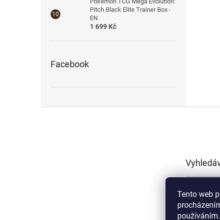
Pokémon TCG Mega Evolution:
Pitch Black Elite Trainer Box -
EN
1 699 Kč
Facebook
Z
á
p
a
t
Vyhledá
í
Tento web p
procházením
používáním