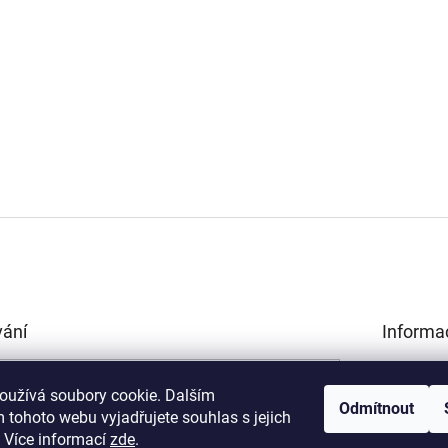
vání
Informa
Obchodní 
HLEDAT
Podmínky 
oužívá soubory cookie. Dalším
Odmítnout
údajů
 tohoto webu vyjadřujete souhlas s jejich
Kamenná p
.
Více informací
zde
.