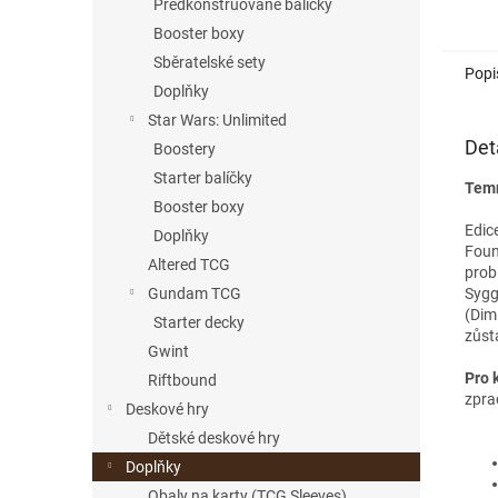
Předkonstruované balíčky
Booster boxy
Sběratelské sety
Popi
Doplňky
Star Wars: Unlimited
Det
Boostery
Starter balíčky
Temn
Booster boxy
Edic
Doplňky
Foun
Altered TCG
prob
Sygg
Gundam TCG
(Dim
Starter decky
zůst
Gwint
Pro k
Riftbound
zpra
Deskové hry
Dětské deskové hry
Doplňky
Obaly na karty (TCG Sleeves)