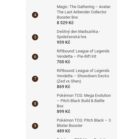
Magic: The Gathering – Avatar:
The Last Airbender Collector
Booster Box
8 529 Kč
Deštivý den Marbushka -
Společenská hra
959 Kč
Riftbound: League of Legends
Vendetta – Pre-Rift Kit
700 Kč
Riftbound: League of Legends
Vendetta – Showdown Decks
(Zed vs Shen)
869 Kč
Pokémon TCG: Mega Evolution
– Pitch Black Build & Battle
Box
899 Kč
Pokémon TCG: Pitch Black – 3
Blister Booster
489 Kč