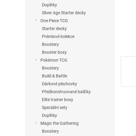
n
Doplňky
e
Sliver Age Starter decky
l
One Piece TCG
Starter decky
Prémiové kolekce
Boostery
Booster boxy
Pokémon TCG
Boostery
Build & Battle
Dárkové plechovky
Předkonstruované balíčky
Elite trainer boxy
Speciální sety
Doplňky
Magic the Gathering
Boostery