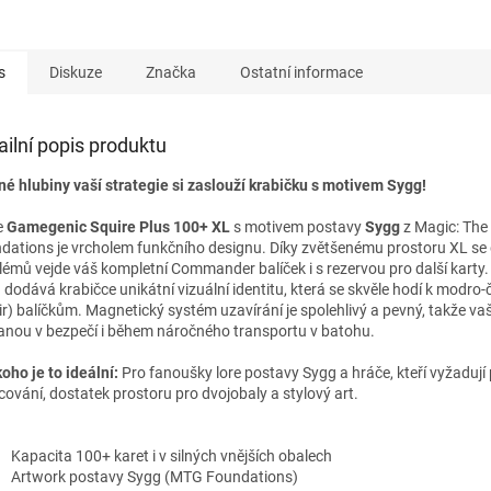
s
Diskuze
Značka
Ostatní informace
ailní popis produktu
é hlubiny vaší strategie si zaslouží krabičku s motivem Sygg!
e
Gamegenic Squire Plus 100+ XL
s motivem postavy
Sygg
z Magic: The
dations je vrcholem funkčního designu. Díky zvětšenému prostoru XL se 
lémů vejde váš kompletní Commander balíček i s rezervou pro další karty
 dodává krabičce unikátní vizuální identitu, která se skvěle hodí k modro
ir) balíčkům. Magnetický systém uzavírání je spolehlivý a pevný, takže va
anou v bezpečí i během náročného transportu v batohu.
oho je to ideální:
Pro fanoušky lore postavy Sygg a hráče, kteří vyžadují
cování, dostatek prostoru pro dvojobaly a stylový art.
Kapacita 100+ karet i v silných vnějších obalech
Artwork postavy Sygg (MTG Foundations)