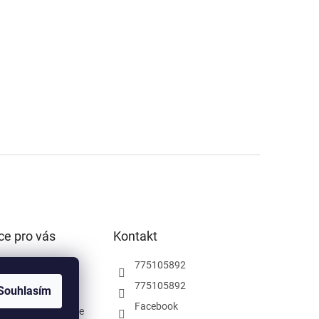
ce pro vás
Kontakt
podmínky
775105892
ochrany osobních
775105892
Souhlasím
Facebook
rodejna Pardubice