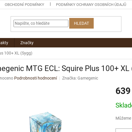
OBCHODNÍ PODMÍNKY
PODMÍNKY OCHRANY OSOBNÍCH ÚDAJŮ
HLEDAT
akty
Značky
us 100+ XL (Sygg)
egenic MTG ECL: Squire Plus 100+ XL 
né
noceno
Podrobnosti hodnocení
Značka:
Gamegenic
ní
639
u
Měrná
Skla
cena:
ek.
Můžeme d