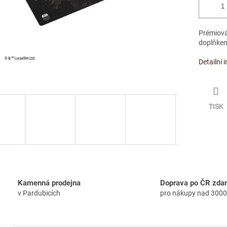
Prémiová 
doplňkem
Detailní 
TISK
Kamenná prodejna
Doprava po ČR zda
v Pardubicích
pro nákupy nad 3000