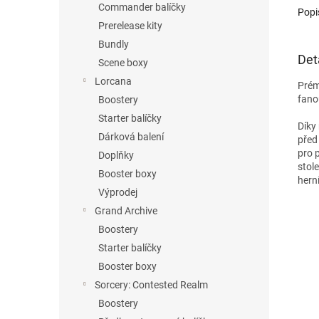
Commander balíčky
Popi
Prerelease kity
Bundly
Det
Scene boxy
Lorcana
Prém
fano
Boostery
Starter balíčky
Díky
Dárková balení
před
pro 
Doplňky
stole
Booster boxy
herní
Výprodej
Grand Archive
Boostery
Starter balíčky
Booster boxy
Sorcery: Contested Realm
Boostery