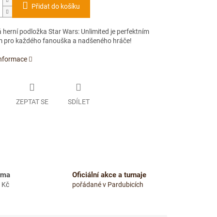
Přidat do košíku
herní podložka Star Wars: Unlimited je perfektním
 pro každého fanouška a nadšeného hráče!
informace
ZEPTAT SE
SDÍLET
rma
Oficiální akce a turnaje
 Kč
pořádané v Pardubicích