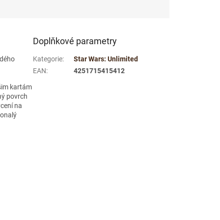
Doplňkové parametry
ždého
Kategorie
:
Star Wars: Unlimited
EAN
:
4251715415412
šim kartám
ný povrch
ycení na
konalý