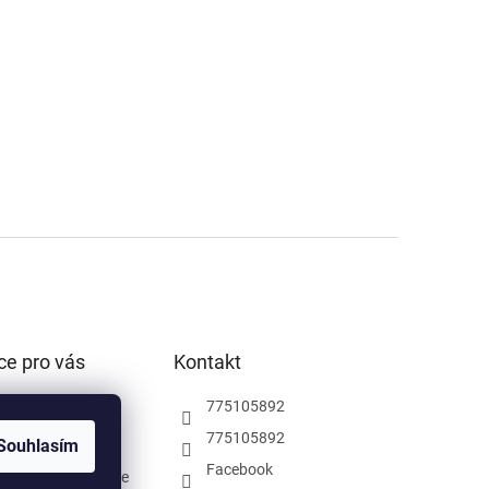
ce pro vás
Kontakt
podmínky
775105892
ochrany osobních
775105892
Souhlasím
Facebook
rodejna Pardubice