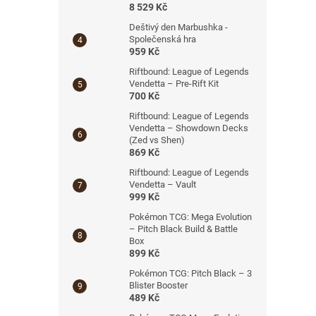
8 529 Kč
Deštivý den Marbushka -
Společenská hra
959 Kč
Riftbound: League of Legends
Vendetta – Pre-Rift Kit
700 Kč
Riftbound: League of Legends
Vendetta – Showdown Decks
(Zed vs Shen)
869 Kč
Riftbound: League of Legends
Vendetta – Vault
999 Kč
Pokémon TCG: Mega Evolution
– Pitch Black Build & Battle
Box
899 Kč
Pokémon TCG: Pitch Black – 3
Blister Booster
489 Kč