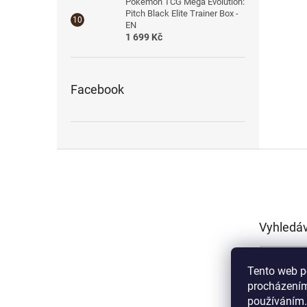
Pokémon TCG Mega Evolution:
Pitch Black Elite Trainer Box -
EN
1 699 Kč
Facebook
Z
á
p
a
t
Vyhledá
í
Tento web p
procházením
používáním