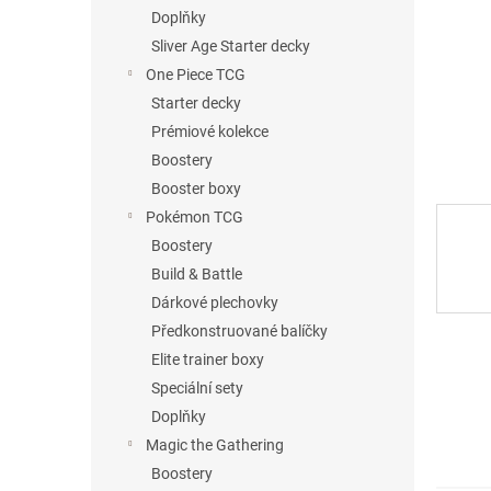
n
Doplňky
e
Sliver Age Starter decky
l
One Piece TCG
Starter decky
Prémiové kolekce
Boostery
Booster boxy
Pokémon TCG
Boostery
Build & Battle
Dárkové plechovky
Předkonstruované balíčky
Elite trainer boxy
Speciální sety
Doplňky
Magic the Gathering
Boostery