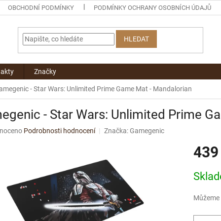
OBCHODNÍ PODMÍNKY
PODMÍNKY OCHRANY OSOBNÍCH ÚDAJŮ
HLEDAT
akty
Značky
amegenic - Star Wars: Unlimited Prime Game Mat - Mandalorian
genic - Star Wars: Unlimited Prime G
né
noceno
Podrobnosti hodnocení
Značka:
Gamegenic
ní
439
u
Měrná
Skla
cena:
ek.
Můžeme d