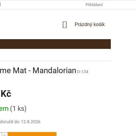
KAMENNÁ PRODEJNA PARDUBICE
KONTAKTY
Přihlášení
NÁKUPNÍ
Prázdný košík
KOŠÍK
ame Mat - Mandalorian
D-134
 Kč
dem
(1 ks)
oručit do:
12.8.2026