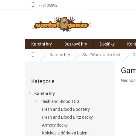
Přejít
775105892
na
obsah
Karetní hry
Deskové hry
Doplňky
Kont
Domů
Karetní hry
Star Wars: Unlimited
G
P
Game
o
Přeskočit
s
Průměr
Kategorie
Neohod
kategorie
t
hodnoce
r
produkt
Karetní hry
a
je
Flesh and Blood TCG
n
0,0
z
Flesh and Blood Boostery
n
5
í
Flesh and Blood Blitz decky
hvězdič
p
Armory decky
a
Kolekce a dárková balení