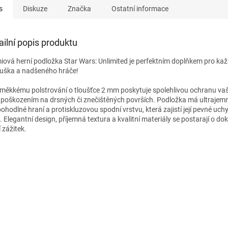
s
Diskuze
Značka
Ostatní informace
ailní popis produktu
iová herní podložka Star Wars: Unlimited je perfektním doplňkem pro ka
uška a nadšeného hráče!
 měkkému polstrování o tloušťce 2 mm poskytuje spolehlivou ochranu va
 poškozením na drsných či znečištěných površích. Podložka má ultrajem
pohodlné hraní a protiskluzovou spodní vrstvu, která zajistí její pevné uch
. Elegantní design, příjemná textura a kvalitní materiály se postarají o do
 zážitek.