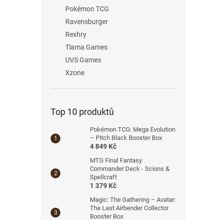
Pokémon TCG
Ravensburger
Rexhry
Tlama Games
UVS Games
Xzone
Top 10 produktů
Pokémon TCG: Mega Evolution
– Pitch Black Booster Box
4 849 Kč
MTG Final Fantasy
Commander Deck - Scions &
Spellcraft
1 379 Kč
Magic: The Gathering – Avatar:
The Last Airbender Collector
Booster Box