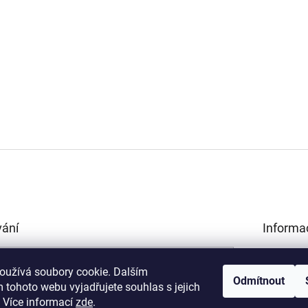
vání
Informa
Obchodní 
HLEDAT
Podmínky 
oužívá soubory cookie. Dalším
Odmítnout
údajů
 tohoto webu vyjadřujete souhlas s jejich
Kamenná p
.
Více informací
zde
.