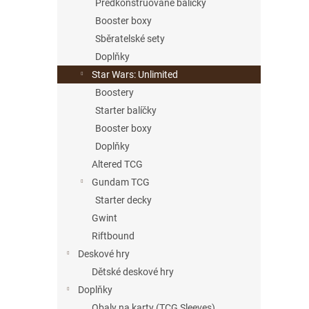
Předkonstruované balíčky
Booster boxy
Sběratelské sety
Doplňky
Star Wars: Unlimited
Boostery
Starter balíčky
Booster boxy
Doplňky
Altered TCG
Gundam TCG
Starter decky
Gwint
Riftbound
Deskové hry
Dětské deskové hry
Doplňky
Obaly na karty (TCG Sleeves)