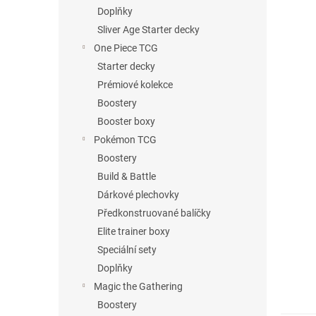
n
Doplňky
e
Sliver Age Starter decky
l
One Piece TCG
Starter decky
Prémiové kolekce
Boostery
Booster boxy
Pokémon TCG
Boostery
Build & Battle
Dárkové plechovky
Předkonstruované balíčky
Elite trainer boxy
Speciální sety
Doplňky
Magic the Gathering
Boostery