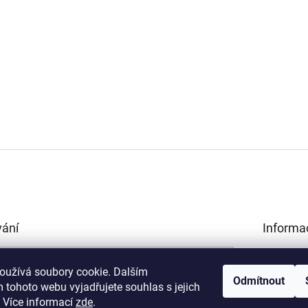
vání
Informa
Obchodní 
HLEDAT
Podmínky 
oužívá soubory cookie. Dalším
Odmítnout
údajů
 tohoto webu vyjadřujete souhlas s jejich
Kamenná p
.
Více informací
zde
.