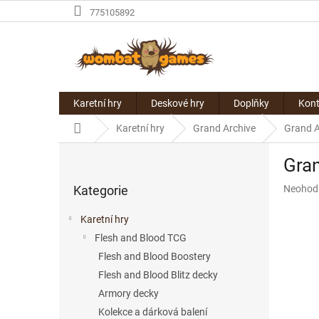
Přejít
775105892
na
obsah
Karetní hry
Deskové hry
Doplňky
Kont
Domů
Karetní hry
Grand Archive
Grand A
P
Gran
o
Přeskočit
s
Průměr
Kategorie
Neohod
kategorie
t
hodnoce
r
produkt
Karetní hry
a
je
Flesh and Blood TCG
n
0,0
z
Flesh and Blood Boostery
n
5
í
Flesh and Blood Blitz decky
hvězdič
p
Armory decky
a
Kolekce a dárková balení