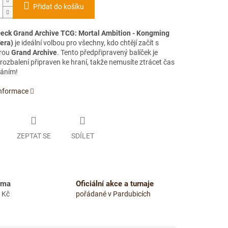
Přidat do košíku
Deck Grand Archive TCG: Mortal Ambition - Kongming
era)
je ideální volbou pro všechny, kdo chtějí začít s
hrou
Grand Archive
. Tento předpřipravený balíček je
rozbalení připraven ke hraní, takže nemusíte ztrácet čas
áním!
informace
ZEPTAT SE
SDÍLET
rma
Oficiální akce a turnaje
 Kč
pořádané v Pardubicích