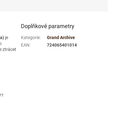
Doplňkové parametry
a)
je
Kategorie
:
Grand Archive
o
EAN
:
724065401014
e ztrácet
??