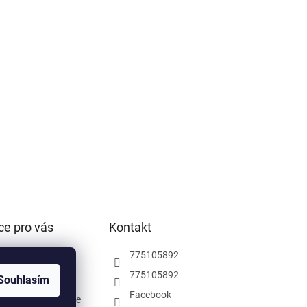
ce pro vás
Kontakt
podmínky
775105892
ochrany osobních
775105892
Souhlasím
Facebook
rodejna Pardubice