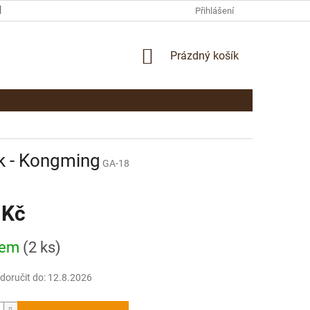
KAMENNÁ PRODEJNA PARDUBICE
KONTAKTY
Přihlášení
NÁKUPNÍ
Prázdný košík
KOŠÍK
k - Kongming
GA-18
 Kč
dem
(2 ks)
oručit do:
12.8.2026