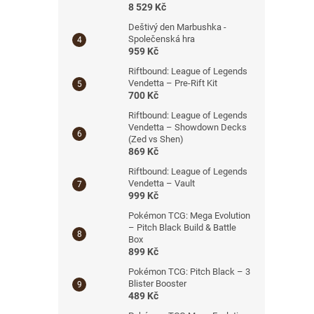
8 529 Kč
Deštivý den Marbushka -
Společenská hra
959 Kč
Riftbound: League of Legends
Vendetta – Pre-Rift Kit
700 Kč
Riftbound: League of Legends
Vendetta – Showdown Decks
(Zed vs Shen)
869 Kč
Riftbound: League of Legends
Vendetta – Vault
999 Kč
Pokémon TCG: Mega Evolution
– Pitch Black Build & Battle
Box
899 Kč
Pokémon TCG: Pitch Black – 3
Blister Booster
489 Kč