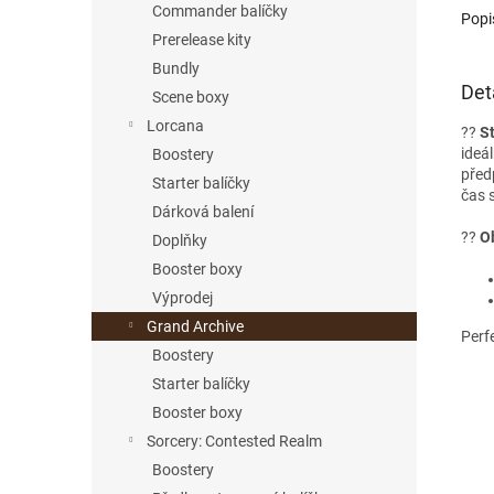
Commander balíčky
Popi
Prerelease kity
Bundly
Det
Scene boxy
Lorcana
??
S
ideál
Boostery
před
Starter balíčky
čas 
Dárková balení
??
O
Doplňky
Booster boxy
Výprodej
Grand Archive
Perfe
Boostery
Starter balíčky
Booster boxy
Sorcery: Contested Realm
Boostery