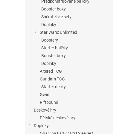
Předkonstruované balíčky
Booster boxy
Sběratelské sety
Doplňky
Star Wars: Unlimited
Boostery
Starter balíčky
Booster boxy
Doplňky
Altered TCG
Gundam TCG
Starter decky
Gwint
Riftbound
Deskové hry
Dětské deskové hry
Doplňky
Obaly na karty (TCG Sleeves)