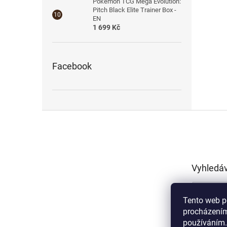
Pokémon TCG Mega Evolution:
Pitch Black Elite Trainer Box -
EN
1 699 Kč
Facebook
Z
á
p
a
t
Vyhledá
í
Tento web p
procházením
používáním