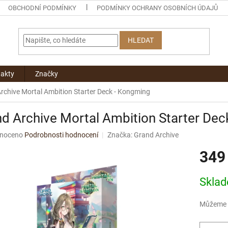
OBCHODNÍ PODMÍNKY
PODMÍNKY OCHRANY OSOBNÍCH ÚDAJŮ
HLEDAT
akty
Značky
rchive Mortal Ambition Starter Deck - Kongming
d Archive Mortal Ambition Starter Dec
né
noceno
Podrobnosti hodnocení
Značka:
Grand Archive
ní
349
u
Měrná
Skla
cena:
ek.
Můžeme d