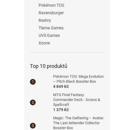
Pokémon TCG
Ravensburger
Rexhry
Tlama Games
UVS Games
Xzone
Top 10 produktů
Pokémon TCG: Mega Evolution
– Pitch Black Booster Box
4 849 Kč
MTG Final Fantasy
Commander Deck - Scions &
Spellcraft
1 379 Kč
Magic: The Gathering – Avatar:
The Last Airbender Collector
Booster Box