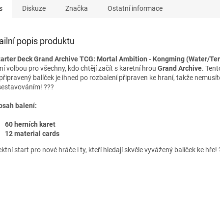
s
Diskuze
Značka
Ostatní informace
ailní popis produktu
tarter Deck Grand Archive TCG: Mortal Ambition - Kongming (Water/Ter
ní volbou pro všechny, kdo chtějí začít s karetní hrou
Grand Archive
. Tent
připravený balíček je ihned po rozbalení připraven ke hraní, takže nemusít
sestavováním! ???
bsah balení:
60 herních karet
12 material cards
ktní start pro nové hráče i ty, kteří hledají skvěle vyvážený balíček ke hře! 