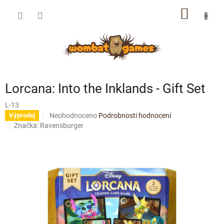
Přejít
NÁKUP
na
obsah
KOŠÍK
Lorcana: Into the Inklands - Gift Set
L-13
Průměrné
Neohodnoceno
Podrobnosti hodnocení
Výprodej
hodnocení
Značka:
Ravensburger
produktu
je
0,0
z
5
hvězdiček.