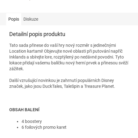
Popis
Diskuze
Detailní popis produktu
Tato sada přinese do vaší hry nový rozměr s jedinečnými
Location kartami! Objevujte nové oblasti při putování napříč
Inklands a sbírejte lore, rozptýlený po nedávné povodni. Tyto
lokace přidají vašemu balíčku nový herní prvek a přinesou svěží
zážitek.
Další vzrušující novinkou je zahrnutí populárních Disney
značek, jako jsou DuckTales, TaleSpin a Treasure Planet.
OBSAH BALENÍ
4 boostery
6 foilových promo karet