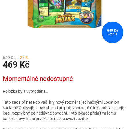
649 Kč
–27 %
649 Kč
–27 %
469 Kč
Měrná
Momentálně nedostupné
cena:
Položka byla vyprodána…
Tato sada přinese do vaší hry nový rozměr s jedinečnými Location
kartami! Objevujte nové oblasti při putování napříč Inklands a sbírejte
lore, rozptýlený po nedávné povodni. Tyto lokace přidají vašemu
balíčku nový herní prvek a přinesou svěží zážitek.