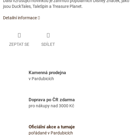
Další vzrušující novinkou je zahrnutí populárních Disney značek, jako
jsou DuckTales, TaleSpin a Treasure Planet.
Detailní informace
ZEPTAT SE
SDÍLET
Kamenná prodejna
v Pardubicích
Doprava po ČR zdarma
pro nákupy nad 3000 Kč
Oficiální akce a turnaje
pořádané v Pardubicích