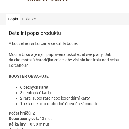
Popis
Diskuze
Detailní popis produktu
V kouzelné říši Lorcana se strhla bouře.
Mocná Uršula je nyní připravena uskutečnit své plány. Jak
daleko mořská čarodějka zajde, aby získala kontrolu nad celou
Lorcanou?
BOOSTER OBSAHUJE
6 běžných karet
3 neobvyklé karty
2 rare, super rare nebo legendární karty
1 lesklou kartu (náhodné úrovně vzácnosti)
Počet hráčů:
2
Doporučený věk:
13+ let
Délka hry:
10-30 minut