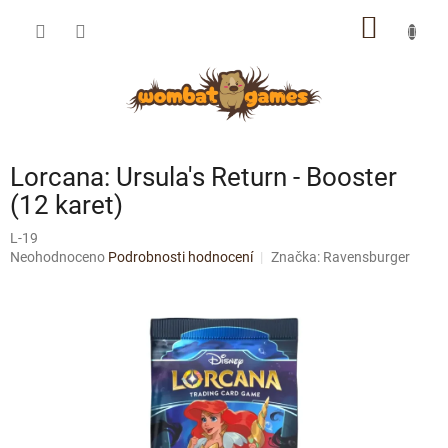
Přejít
NÁKUP
na
obsah
KOŠÍK
Lorcana: Ursula's Return - Booster
(12 karet)
L-19
Průměrné
Neohodnoceno
Podrobnosti hodnocení
Značka:
Ravensburger
hodnocení
produktu
je
0,0
z
5
hvězdiček.