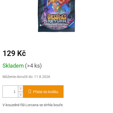
129 Kč
Měrná
Skladem
(>4 ks)
cena:
Můžeme doručit do:
11.8.2026
Přidat do košíku
V kouzelné říši Lorcana se strhla bouře.