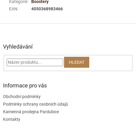
Kategorie
:
Boostery
EAN
:
4050368983466
Z
á
p
a
Vyhledávání
t
í
HLEDAT
Informace pro vás
Obchodní podmínky
Podmínky ochrany osobních údajů
Kamenná prodejna Pardubice
Kontakty