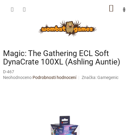
Přejít
NÁKUP
na
obsah
KOŠÍK
Magic: The Gathering ECL Soft
DynaCrate 100XL (Ashling Auntie)
D-467
Průměrné
Neohodnoceno
Podrobnosti hodnocení
Značka:
Gamegenic
hodnocení
produktu
je
0,0
z
5
hvězdiček.