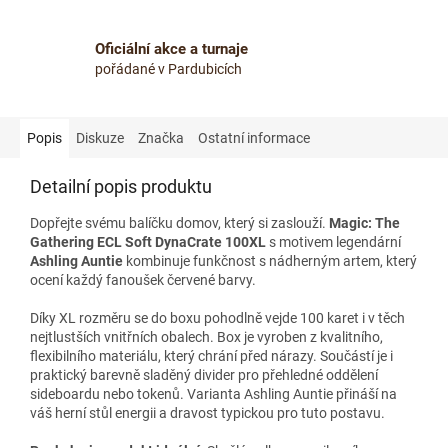
Oficiální akce a turnaje
pořádané v Pardubicích
Popis
Diskuze
Značka
Ostatní informace
Detailní popis produktu
Dopřejte svému balíčku domov, který si zaslouží.
Magic: The
Gathering ECL Soft DynaCrate 100XL
s motivem legendární
Ashling Auntie
kombinuje funkčnost s nádherným artem, který
ocení každý fanoušek červené barvy.
Díky XL rozměru se do boxu pohodlně vejde 100 karet i v těch
nejtlustších vnitřních obalech. Box je vyroben z kvalitního,
flexibilního materiálu, který chrání před nárazy. Součástí je i
praktický barevně sladěný divider pro přehledné oddělení
sideboardu nebo tokenů. Varianta Ashling Auntie přináší na
váš herní stůl energii a dravost typickou pro tuto postavu.