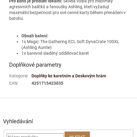
Pro koho je produkt ideální:
Skvělá volba pro milovníky
agresivních balíčků a fanoušky Ashling, kteří vyžadují
maximální bezpečnost pro své cenné karty během přenášení v
batohu.
Obsah balení:
1x Magic: The Gathering ECL Soft DynaCrate 100XL
(Ashling Auntie)
1x barevně sladěný oddělovač karet
Doplňkové parametry
Kategorie
:
Doplňky ke karetním a Deskovým hrám
EAN
:
4251715423035
Z
á
p
a
Vyhledávání
t
í
HLEDAT