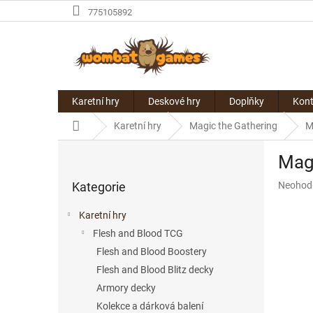
Přejít
775105892
na
obsah
Karetní hry
Deskové hry
Doplňky
Kont
Domů
Karetní hry
Magic the Gathering
M
P
Magi
o
Přeskočit
s
Průměr
Kategorie
Neohod
kategorie
t
hodnoce
r
produkt
Karetní hry
a
je
Flesh and Blood TCG
n
0,0
z
Flesh and Blood Boostery
n
5
í
Flesh and Blood Blitz decky
hvězdič
p
Armory decky
a
Kolekce a dárková balení