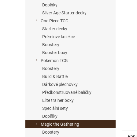
n
Doplňky
e
Sliver Age Starter decky
l
One Piece TCG
Starter decky
Prémiové kolekce
Boostery
Booster boxy
Pokémon TCG
Boostery
Build & Battle
Dárkové plechovky
Předkonstruované balíčky
Elite trainer boxy
Speciální sety
Doplňky
Magic the Gathering
Boostery
Popi