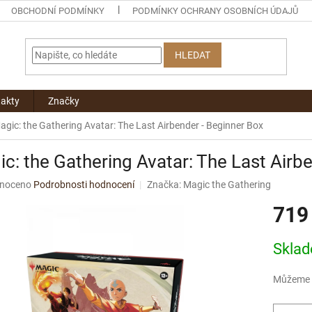
OBCHODNÍ PODMÍNKY
PODMÍNKY OCHRANY OSOBNÍCH ÚDAJŮ
HLEDAT
akty
Značky
agic: the Gathering Avatar: The Last Airbender - Beginner Box
c: the Gathering Avatar: The Last Airb
né
noceno
Podrobnosti hodnocení
Značka:
Magic the Gathering
ní
719
u
Měrná
Skla
cena:
ek.
Můžeme d