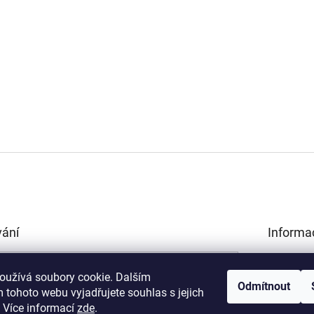
vání
Informa
Obchodní 
HLEDAT
Podmínky 
oužívá soubory cookie. Dalším
Odmítnout
údajů
 tohoto webu vyjadřujete souhlas s jejich
Kamenná p
.
Více informací
zde
.