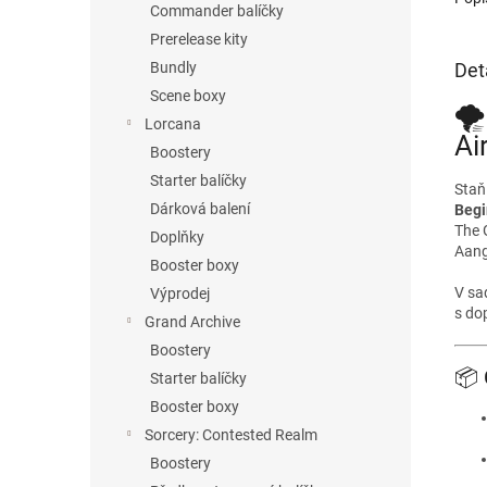
Commander balíčky
Prerelease kity
Det
Bundly
Scene boxy
🌪
Lorcana
Ai
Boostery
Starter balíčky
Staň
Dárková balení
Begi
The 
Doplňky
Aang
Booster boxy
V sa
Výprodej
s dop
Grand Archive
Boostery
📦 
Starter balíčky
Booster boxy
Sorcery: Contested Realm
Boostery