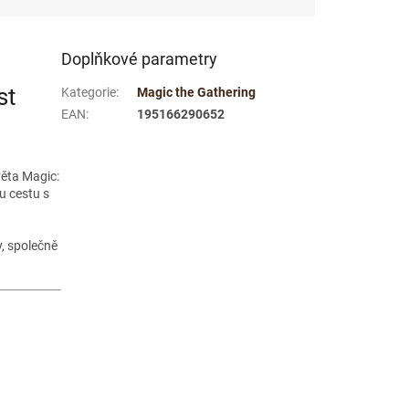
Doplňkové parametry
st
Kategorie
:
Magic the Gathering
EAN
:
195166290652
věta Magic:
u cestu s
y, společně