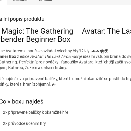
ailní popis produktu
️ Magic: The Gathering – Avatar: The La
rbender Beginner Box
 se Avatarem a nauč se ovládat všechny čtyři živly! 🌊🔥🌪️🌍
nner Box
z edice
Avatar: The Last Airbender
je ideální vstupní brána do s
Gathering. Perfektní pro nováčky i fanoušky Avatara, kteří chtějí začít svo
em, Katarou, Zukem a dalšími hrdiny.
dě najdeš dva připravené balíčky, které ti umožní okamžitě se pustit do hr
lňky, které ti hraní zpříjemní. 💫
Co v boxu najdeš
2× připravené balíčky k okamžité hře
2× průvodce učením hry