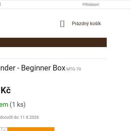
KAMENNÁ PRODEJNA PARDUBICE
KONTAKTY
Přihlášení
NÁKUPNÍ
Prázdný košík
KOŠÍK
ender - Beginner Box
MTG-70
 Kč
dem
(1 ks)
oručit do:
11.8.2026