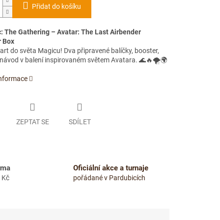
Přidat do košíku
: The Gathering – Avatar: The Last Airbender
r Box
tart do světa Magicu! Dva připravené balíčky, booster,
 návod v balení inspirovaném světem Avatara. 🌊🔥🌪️🌍
informace
ZEPTAT SE
SDÍLET
rma
Oficiální akce a turnaje
 Kč
pořádané v Pardubicích