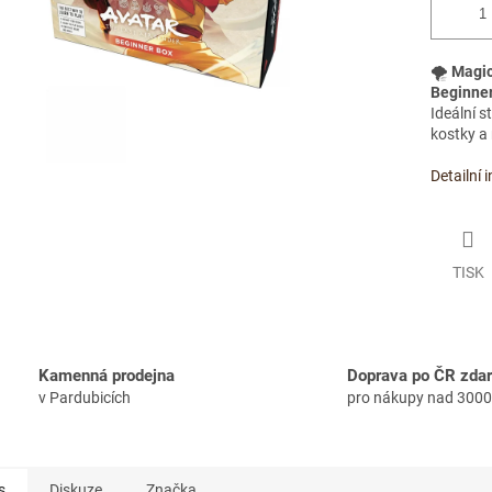
🌪️
Magic
Beginne
Ideální s
kostky a
Detailní 
TISK
Kamenná prodejna
Doprava po ČR zda
v Pardubicích
pro nákupy nad 3000
s
Diskuze
Značka