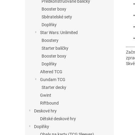
Předkonstruované balíčky
Booster boxy
Sběratelské sety
Doplňky
Star Wars: Unlimited
Boostery
Starter balíčky
Začn
Booster boxy
zpra
Skvě
Doplňky
Altered TCG
Gundam TCG
Starter decky
Gwint
Riftbound
Deskové hry
Dětské deskové hry
Doplňky
Obaly na karty (TCG Sleeves)