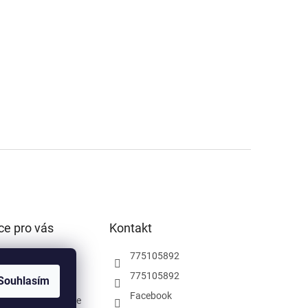
ce pro vás
Kontakt
podmínky
775105892
ochrany osobních
775105892
Souhlasím
Facebook
rodejna Pardubice