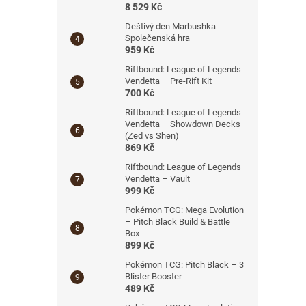
8 529 Kč
Deštivý den Marbushka -
Společenská hra
959 Kč
Riftbound: League of Legends
Vendetta – Pre-Rift Kit
700 Kč
Riftbound: League of Legends
Vendetta – Showdown Decks
(Zed vs Shen)
869 Kč
Riftbound: League of Legends
Vendetta – Vault
999 Kč
Pokémon TCG: Mega Evolution
– Pitch Black Build & Battle
Box
899 Kč
Pokémon TCG: Pitch Black – 3
Blister Booster
489 Kč