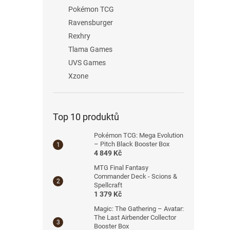
Pokémon TCG
Ravensburger
Rexhry
Tlama Games
UVS Games
Xzone
Top 10 produktů
Pokémon TCG: Mega Evolution
– Pitch Black Booster Box
4 849 Kč
MTG Final Fantasy
Commander Deck - Scions &
Spellcraft
1 379 Kč
Magic: The Gathering – Avatar:
The Last Airbender Collector
Booster Box