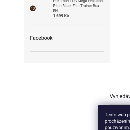
Pokémon TCG Mega Evolution:
Pitch Black Elite Trainer Box -
EN
1 699 Kč
Facebook
Z
á
p
a
t
Vyhledá
í
Tento web p
procházením
používáním