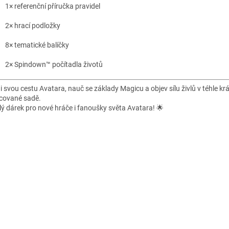
1× referenční příručka pravidel
2× hrací podložky
8× tematické balíčky
2× Spindown™ počítadla životů
i svou cestu Avatara, nauč se základy Magicu a objev sílu živlů v téhle kr
cované sadě.
lý dárek pro nové hráče i fanoušky světa Avatara! 🌟