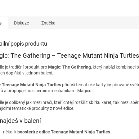
s
Diskuze
Značka
ailní popis produktu
ic: The Gathering – Teenage Mutant Ninja Turtle
le je tradiční produkt pro
Magic: The Gathering
, který nabízí kombinaci 
ích doplňků v jednom balení.
e
Teenage Mutant Ninja Turtles
přináší tematické karty inspirované svět
nů a propojuje ho s herními mechanikami Magicu.
e je oblíbený jak mezi hráči, kteří chtějí rozšířit sbírku karet, tak mezi sběr
ajícími tematické produkty z nové edice.
najdeš v balení
několik
boosterů z edice Teenage Mutant Ninja Turtles