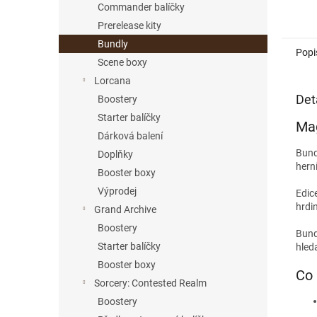
Commander balíčky
Prerelease kity
Bundly
Popi
Scene boxy
Lorcana
Det
Boostery
Starter balíčky
Mag
Dárková balení
Bund
Doplňky
hern
Booster boxy
Výprodej
Edic
hrdi
Grand Archive
Boostery
Bundl
Starter balíčky
hled
Booster boxy
Co 
Sorcery: Contested Realm
Boostery