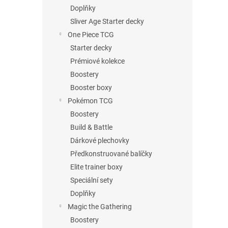
n
Doplňky
e
Sliver Age Starter decky
l
One Piece TCG
Starter decky
Prémiové kolekce
Boostery
Booster boxy
Pokémon TCG
Boostery
Build & Battle
Dárkové plechovky
Předkonstruované balíčky
Elite trainer boxy
Speciální sety
Doplňky
Magic the Gathering
Boostery