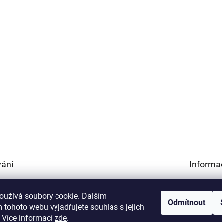
vání
Informa
Obchodní 
HLEDAT
Podmínky 
oužívá soubory cookie. Dalším
Odmítnout
údajů
 tohoto webu vyjadřujete souhlas s jejich
Kamenná p
.
Více informací
zde
.