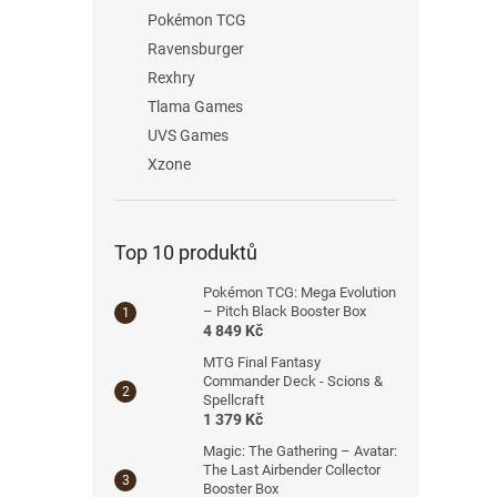
Pokémon TCG
Ravensburger
Rexhry
Tlama Games
UVS Games
Xzone
Top 10 produktů
Pokémon TCG: Mega Evolution
– Pitch Black Booster Box
4 849 Kč
MTG Final Fantasy
Commander Deck - Scions &
Spellcraft
1 379 Kč
Magic: The Gathering – Avatar:
The Last Airbender Collector
Booster Box