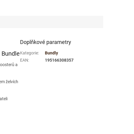
Doplňkové parametry
s Bundle
Kategorie
:
Bundly
EAN
:
195166308357
boosterů a
em želvích
ateli