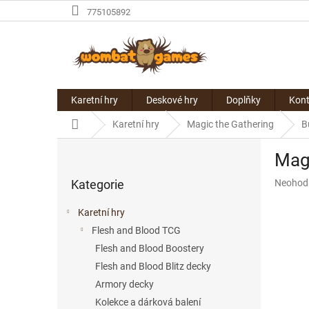
Přejít
775105892
na
obsah
Karetní hry
Deskové hry
Doplňky
Kont
Domů
Karetní hry
Magic the Gathering
B
P
Magi
o
Přeskočit
s
Průměr
Kategorie
Neohod
kategorie
t
hodnoce
r
produkt
Karetní hry
a
je
Flesh and Blood TCG
n
0,0
z
Flesh and Blood Boostery
n
5
í
Flesh and Blood Blitz decky
hvězdič
p
Armory decky
a
Kolekce a dárková balení