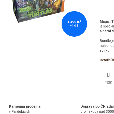
Magic: T
1 499 Kč
–14 %
je speciá
a herní 
Bundle je
najednou
sbírku.
Detailní 
TISK
Kamenná prodejna
Doprava po ČR zda
v Pardubicích
pro nákupy nad 3000