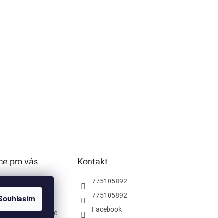
ce pro vás
Kontakt
podmínky
775105892
ochrany osobních
775105892
Souhlasím
Facebook
rodejna Pardubice