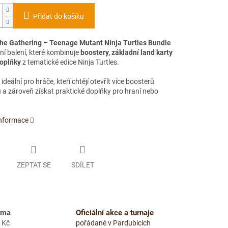
Přidat do košíku
he Gathering – Teenage Mutant Ninja Turtles Bundle
lní balení, které kombinuje
boostery, základní land karty
doplňky
z tematické edice Ninja Turtles.
 ideální pro hráče, kteří chtějí otevřít více boosterů
 a zároveň získat praktické doplňky pro hraní nebo
informace
ZEPTAT SE
SDÍLET
rma
Oficiální akce a turnaje
 Kč
pořádané v Pardubicích