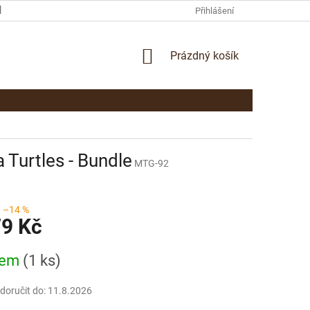
KAMENNÁ PRODEJNA PARDUBICE
KONTAKTY
Přihlášení
NÁKUPNÍ
Prázdný košík
KOŠÍK
 Turtles - Bundle
MTG-92
–14 %
79 Kč
dem
(1 ks)
oručit do:
11.8.2026