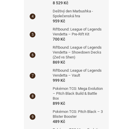
8 529 Kč
Deštivý den Marbushka -
Společenská hra
959 Kč
Riftbound: League of Legends
Vendetta – Pre-Rift Kit
700 Kč
Riftbound: League of Legends
Vendetta – Showdown Decks
(Zed vs Shen)
869 Kč
Riftbound: League of Legends
Vendetta – Vault
999 Kč
Pokémon TCG: Mega Evolution
– Pitch Black Build & Battle
Box
899 Kč
Pokémon TCG: Pitch Black – 3
Blister Booster
489 Kč