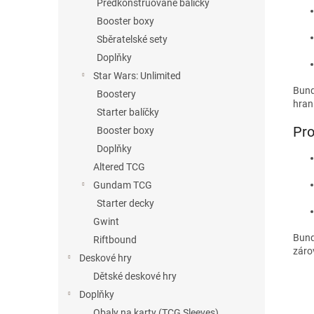
Předkonstruované balíčky
Booster boxy
Sběratelské sety
Doplňky
Star Wars: Unlimited
Bund
Boostery
hraní
Starter balíčky
Pro
Booster boxy
Doplňky
Altered TCG
Gundam TCG
Starter decky
Gwint
Bund
Riftbound
záro
Deskové hry
Dětské deskové hry
Doplňky
Obaly na karty (TCG Sleeves)