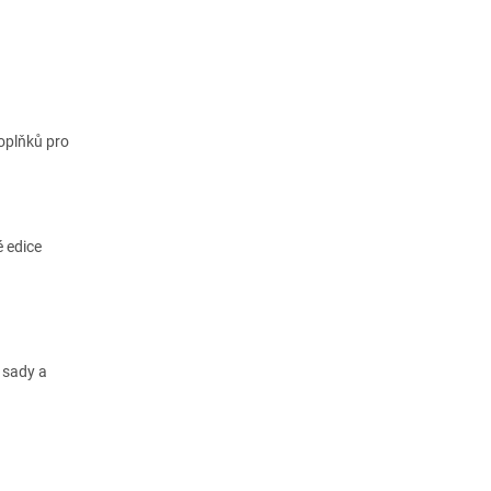
doplňků pro
é edice
 sady a