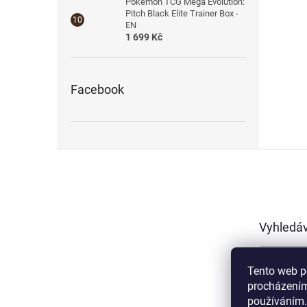
Pokémon TCG Mega Evolution:
Pitch Black Elite Trainer Box -
EN
1 699 Kč
Facebook
Z
á
p
a
t
Vyhledá
í
Tento web p
procházením
používáním