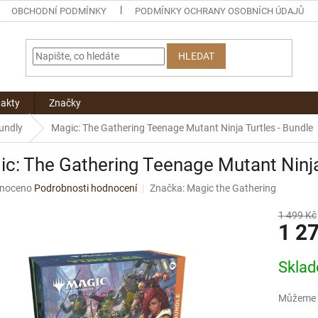
OBCHODNÍ PODMÍNKY
PODMÍNKY OCHRANY OSOBNÍCH ÚDAJŮ
HLEDAT
akty
Značky
undly
Magic: The Gathering Teenage Mutant Ninja Turtles - Bundle
c: The Gathering Teenage Mutant Ninja
né
noceno
Podrobnosti hodnocení
Značka:
Magic the Gathering
ní
u
1 499 Kč
1 2
Měrná
Skla
cena:
ek.
Můžeme d