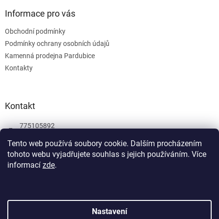
Informace pro vás
Obchodní podmínky
Podmínky ochrany osobních údajů
Kamenná prodejna Pardubice
Kontakty
Kontakt
775105892
775105892
Tento web používá soubory cookie. Dalším procházením
tohoto webu vyjadřujete souhlas s jejich používáním.
Více
Facebook
informací
zde
.
wombatgamescz
Vytvořil Shoptet
Nastavení