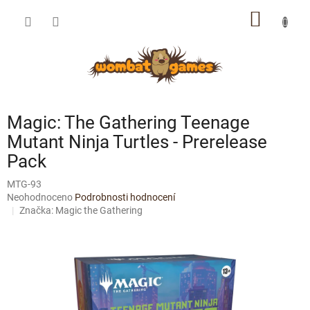
Přejít
NÁKUP
na
obsah
KOŠÍK
Magic: The Gathering Teenage
Mutant Ninja Turtles - Prerelease
Pack
MTG-93
Průměrné
Neohodnoceno
Podrobnosti hodnocení
hodnocení
Značka:
Magic the Gathering
produktu
je
0,0
z
5
hvězdiček.