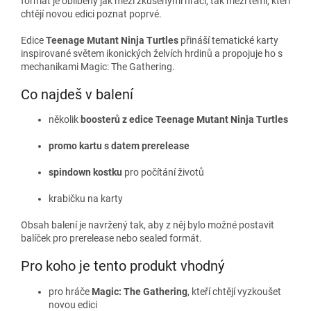
formát je oblíbený jak mezi zkušenými hráči, tak mezi těmi, kteří
chtějí novou edici poznat poprvé.
Edice
Teenage Mutant Ninja Turtles
přináší tematické karty
inspirované světem ikonických želvích hrdinů a propojuje ho s
mechanikami Magic: The Gathering.
Co najdeš v balení
několik
boosterů z edice Teenage Mutant Ninja Turtles
promo kartu s datem prerelease
spindown kostku
pro počítání životů
krabičku na karty
Obsah balení je navržený tak, aby z něj bylo možné postavit
balíček pro prerelease nebo sealed formát.
Pro koho je tento produkt vhodný
pro hráče
Magic: The Gathering
, kteří chtějí vyzkoušet
novou edici