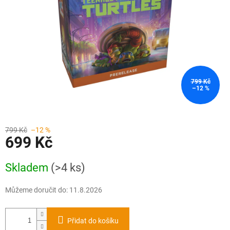
799 Kč
–12 %
799 Kč
–12 %
699 Kč
Měrná
Skladem
(>4 ks)
cena:
Můžeme doručit do:
11.8.2026
Přidat do košíku