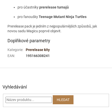
pro účastníky
prerelease turnajů
pro fanoušky
Teenage Mutant Ninja Turtles
Prerelease pack je jedním z nejpopulárnějších způsobů, jak
novou sadu Magicu poprvé objevit.
Doplňkové parametry
Kategorie
:
Prerelease kity
EAN
:
195166308241
Z
á
p
a
Vyhledávání
t
í
HLEDAT