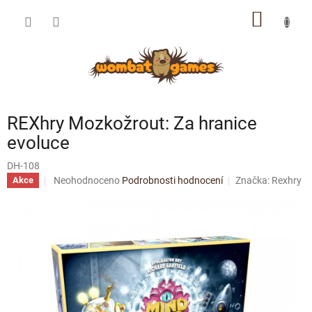
Přejít
NÁKUP
na
obsah
KOŠÍK
REXhry Mozkožrout: Za hranice
evoluce
DH-108
Průměrné
Neohodnoceno
Podrobnosti hodnocení
Značka:
Rexhry
Akce
hodnocení
produktu
je
0,0
z
5
hvězdiček.