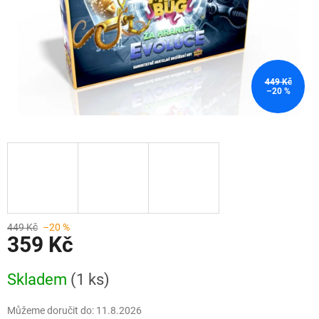
449 Kč
–20 %
449 Kč
–20 %
359 Kč
Měrná
Skladem
(1 ks)
cena:
Můžeme doručit do:
11.8.2026