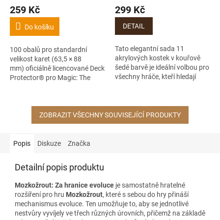
259 Kč
299 Kč
DETAIL
Do košíku
Tato elegantní sada 11
100 obalů pro standardní
akrylových kostek v kouřově
velikost karet (63,5 × 88
šedé barvě je ideální volbou pro
mm) oficiálně licencované Deck
všechny hráče, kteří hledají
Protector® pro Magic: The
kvalitní a stylové herní doplňky.
Gathering, s exkluzivní ilustrací
Každá kostka je vyrobena z...
Kotis, Sibsig...
ZOBRAZIT VŠECHNY SOUVISEJÍCÍ PRODUKTY
Popis
Diskuze
Značka
Detailní popis produktu
Mozkožrout: Za hranice evoluce
je samostatně hratelné
rozšíření pro hru
Mozkožrout
, které s sebou do hry přináší
mechanismus evoluce. Ten umožňuje to, aby se jednotlivé
nestvůry vyvíjely ve třech různých úrovních, přičemž na základě