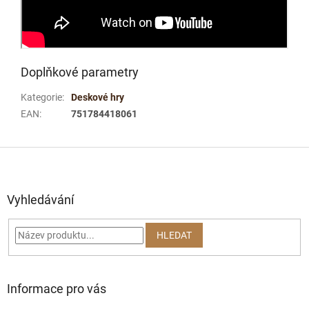
Doplňkové parametry
Kategorie
:
Deskové hry
EAN
:
751784418061
Z
á
p
a
Vyhledávání
t
í
HLEDAT
Informace pro vás