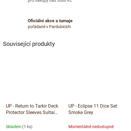
pro nákupy nad 3000 Kč
Oficiální akce a turnaje
pořádané v Pardubicích
Související produkty
UP - Return to Tarkir Deck
UP - Eclipse 11 Dice Set:
Protector Sleeves Sultai
Smoke Grey
Commander for Magic: The
Gathering
Skladem
(1 ks)
Momentálně nedostupné