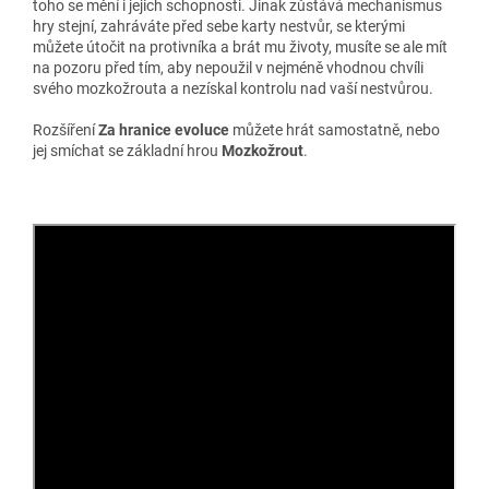
toho se mění i jejich schopnosti. Jinak zůstává mechanismus
hry stejní, zahráváte před sebe karty nestvůr, se kterými
můžete útočit na protivníka a brát mu životy, musíte se ale mít
na pozoru před tím, aby nepoužil v nejméně vhodnou chvíli
svého mozkožrouta a nezískal kontrolu nad vaší nestvůrou.
Rozšíření
Za hranice evoluce
můžete hrát samostatně, nebo
jej smíchat se základní hrou
Mozkožrout
.