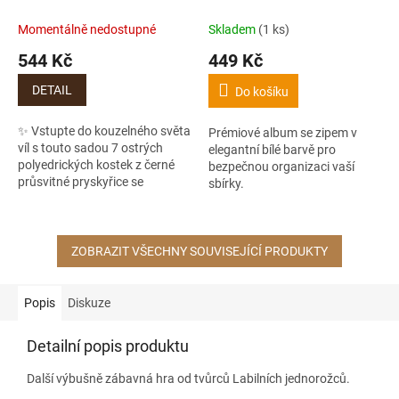
Momentálně nedostupné
Skladem
(1 ks)
544 Kč
449 Kč
DETAIL
Do košíku
✨ Vstupte do kouzelného světa
Prémiové album se zipem v
víl s touto sadou 7 ostrých
elegantní bílé barvě pro
polyedrických kostek z černé
bezpečnou organizaci vaší
průsvitné pryskyřice se
sbírky.
třpytkami a duhovými foliemi.
Ideální pro D&D, Pathfinder a...
ZOBRAZIT VŠECHNY SOUVISEJÍCÍ PRODUKTY
Popis
Diskuze
Detailní popis produktu
Další výbušně zábavná hra od tvůrců Labilních jednorožců.