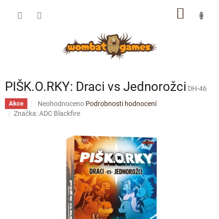
Přejít
NÁKUP
na
obsah
KOŠÍK
PIŠK.O.RKY: Draci vs Jednorožci
DH-46
Průměrné
Neohodnoceno
Podrobnosti hodnocení
Akce
hodnocení
Značka:
ADC Blackfire
produktu
je
0,0
z
5
hvězdiček.