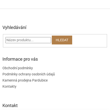
Z
á
p
a
Vyhledávání
t
í
HLEDAT
Informace pro vás
Obchodní podmínky
Podmínky ochrany osobních údajů
Kamenná prodejna Pardubice
Kontakty
Kontakt