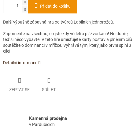
Přidat do košíku
Další výbušně zábavná hra od tvůrců Labilních jednorožců.
Zapomeňte na všechno, co jste kdy věděli o piškvorkách! No dobře,
teď si něco vybavte. V této hře umisťujete karty postav a plněním cílů
soutěžíte o dominanci v mřížce. Vyhrává tým, který jako první splní 3
cíle!
Detailní informace
ZEPTAT SE
SDÍLET
Kamenná prodejna
v Pardubicích