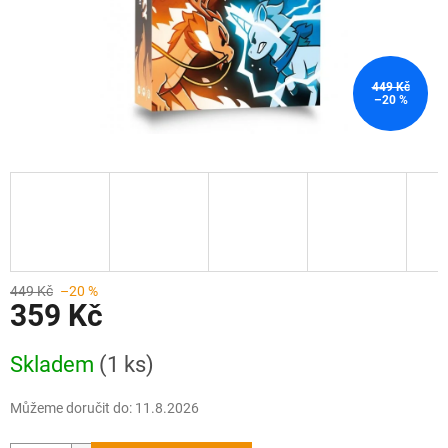
449 Kč
–20 %
449 Kč
–20 %
359 Kč
Měrná
Skladem
(1 ks)
cena:
Můžeme doručit do:
11.8.2026