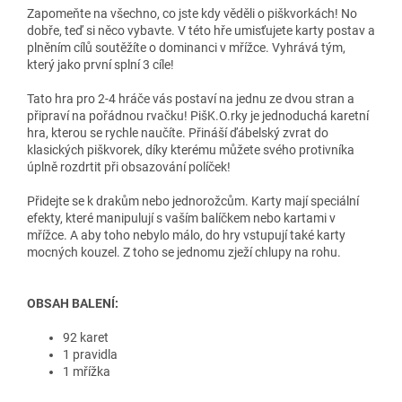
Zapomeňte na všechno, co jste kdy věděli o piškvorkách! No
dobře, teď si něco vybavte. V této hře umisťujete karty postav a
plněním cílů soutěžíte o dominanci v mřížce. Vyhrává tým,
který jako první splní 3 cíle!
Tato hra pro 2-4 hráče vás postaví na jednu ze dvou stran a
připraví na pořádnou rvačku! PišK.O.rky je jednoduchá karetní
hra, kterou se rychle naučíte. Přináší ďábelský zvrat do
klasických piškvorek, díky kterému můžete svého protivníka
úplně rozdrtit při obsazování políček!
Přidejte se k drakům nebo jednorožcům. Karty mají speciální
efekty, které manipulují s vaším balíčkem nebo kartami v
mřížce. A aby toho nebylo málo, do hry vstupují také karty
mocných kouzel. Z toho se jednomu zježí chlupy na rohu.
OBSAH BALENÍ:
92 karet
1 pravidla
1 mřížka