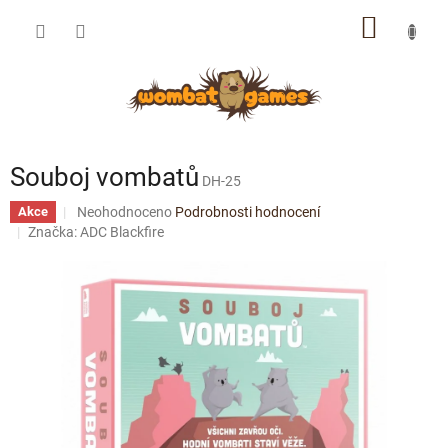
Přejít
NÁKUP
na
obsah
KOŠÍK
Souboj vombatů
DH-25
Průměrné
Neohodnoceno
Podrobnosti hodnocení
Akce
hodnocení
Značka:
ADC Blackfire
produktu
je
0,0
z
5
hvězdiček.