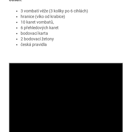
3 vombatí věže (3 kolíky po 6 cihlách)
hranice (víko od krabice)
10 karet vombatů,
6 přehledových karet
bodovací karta
2 bodovací žetony
česká pravidla