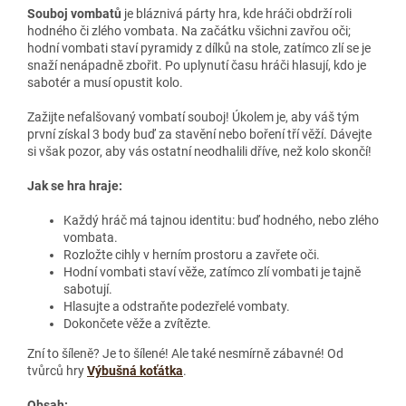
Souboj vombatů
je bláznivá párty hra, kde hráči obdrží roli
hodného či zlého vombata. Na začátku všichni zavřou oči;
hodní vombati staví pyramidy z dílků na stole, zatímco zlí se je
snaží nenápadně zbořit. Po uplynutí času hráči hlasují, kdo je
sabotér a musí opustit kolo.
Zažijte nefalšovaný vombatí souboj! Úkolem je, aby váš tým
první získal 3 body buď za stavění nebo boření tří věží. Dávejte
si však pozor, aby vás ostatní neodhalili dříve, než kolo skončí!
Jak se hra hraje:
Každý hráč má tajnou identitu: buď hodného, nebo zlého
vombata.
Rozložte cihly v herním prostoru a zavřete oči.
Hodní vombati staví věže, zatímco zlí vombati je tajně
sabotují.
Hlasujte a odstraňte podezřelé vombaty.
Dokončete věže a zvítězte.
Zní to šíleně? Je to šílené! Ale také nesmírně zábavné! Od
tvůrců hry
Výbušná koťátka
.
Obsah: