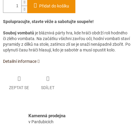
Přidat do košíku
Spolupracujte, stavte věže a sabotujte soupeře!
Souboj vombatů
je bláznivá párty hra, kde hráči obdrží roli hodného
či zlého vombata. Na začátku všichni zavřou oči; hodní vombati staví
pyramidy z dílků na stole, zatímco zlí se je snaží nenápadně zbořit. Po
uplynutí času hráči hlasují, kdo je sabotér a musí opustit kolo.
Detailní informace
ZEPTAT SE
SDÍLET
Kamenná prodejna
v Pardubicích