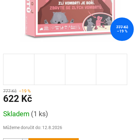
777 Kč
–19 %
777 Kč
–19 %
622 Kč
Měrná
Skladem
(1 ks)
cena:
Můžeme doručit do:
12.8.2026