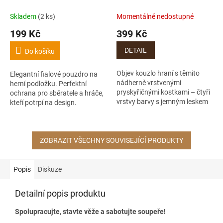
Skladem
(2 ks)
Momentálně nedostupné
199 Kč
399 Kč
DETAIL
Do košíku
Objev kouzlo hraní s těmito
Elegantní fialové pouzdro na
nádherně vrstvenými
herní podložku. Perfektní
pryskyřičnými kostkami – čtyři
ochrana pro sběratele a hráče,
vrstvy barvy s jemným leskem
kteří potrpí na design.
a elegantním stříbrným
číslováním 🌟.
ZOBRAZIT VŠECHNY SOUVISEJÍCÍ PRODUKTY
Popis
Diskuze
Detailní popis produktu
Spolupracujte, stavte věže a sabotujte soupeře!