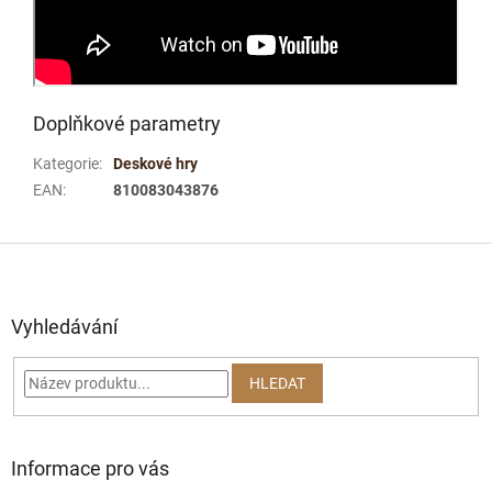
Doplňkové parametry
Kategorie
:
Deskové hry
EAN
:
810083043876
Z
á
p
a
Vyhledávání
t
í
HLEDAT
Informace pro vás