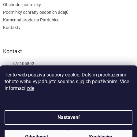
Obchodní podmínky
Podmínky ochrany osobních údajů
Kamenná prodejna Pardubice
Kontakty
Kontakt
775105892
775105892
Tento web používá soubory cookie. Dalším procházením
tohoto webu vyjadřujete souhlas s jejich používáním.
Více
Facebook
informací
zde
.
wombatgamescz
Vytvořil Shoptet
Nastavení
Copyright 2026
Wombat Games
. Všechna práva vyhrazena.
Odmítnout
Souhlasím