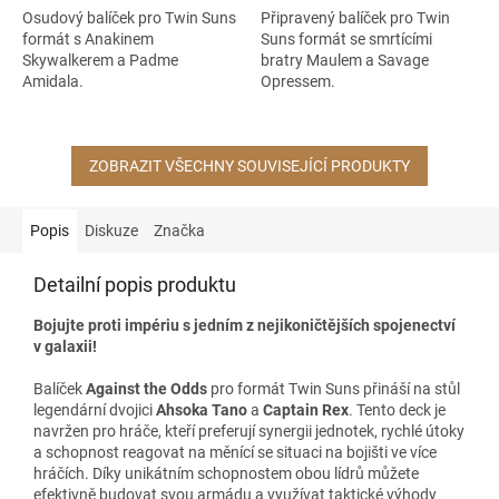
Osudový balíček pro Twin Suns
Připravený balíček pro Twin
formát s Anakinem
Suns formát se smrtícími
Skywalkerem a Padme
bratry Maulem a Savage
Amidala.
Opressem.
ZOBRAZIT VŠECHNY SOUVISEJÍCÍ PRODUKTY
Popis
Diskuze
Značka
Detailní popis produktu
Bojujte proti impériu s jedním z nejikoničtějších spojenectví
v galaxii!
Balíček
Against the Odds
pro formát Twin Suns přináší na stůl
legendární dvojici
Ahsoka Tano
a
Captain Rex
. Tento deck je
navržen pro hráče, kteří preferují synergii jednotek, rychlé útoky
a schopnost reagovat na měnící se situaci na bojišti ve více
hráčích. Díky unikátním schopnostem obou lídrů můžete
efektivně budovat svou armádu a využívat taktické výhody