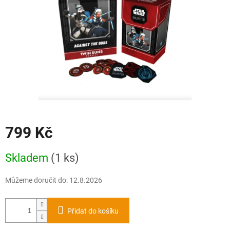
799 Kč
Měrná
Skladem
(1 ks)
cena:
Můžeme doručit do:
12.8.2026
Přidat do košíku