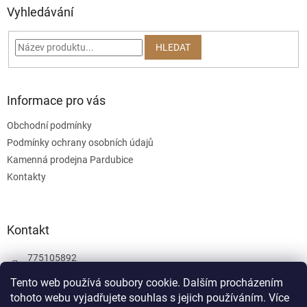
a
Vyhledávání
t
í
HLEDAT
Informace pro vás
Obchodní podmínky
Podmínky ochrany osobních údajů
Kamenná prodejna Pardubice
Kontakty
Kontakt
775105892
775105892
Tento web používá soubory cookie. Dalším procházením
tohoto webu vyjadřujete souhlas s jejich používáním.
Více
Facebook