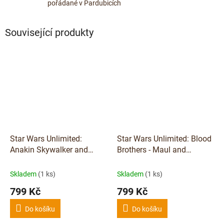
pořádané v Pardubicích
Související produkty
Star Wars Unlimited:
Star Wars Unlimited: Blood
Anakin Skywalker and
Brothers - Maul and
Padme Amidala (Twin
Savage Opress (Twin Suns
Suns Deck)
Deck)
Skladem
(1 ks)
Skladem
(1 ks)
799 Kč
799 Kč
Do košíku
Do košíku