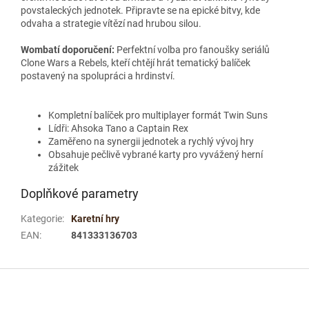
povstaleckých jednotek. Připravte se na epické bitvy, kde
odvaha a strategie vítězí nad hrubou silou.
Wombatí doporučení:
Perfektní volba pro fanoušky seriálů
Clone Wars a Rebels, kteří chtějí hrát tematický balíček
postavený na spolupráci a hrdinství.
Kompletní balíček pro multiplayer formát Twin Suns
Lídři: Ahsoka Tano a Captain Rex
Zaměřeno na synergii jednotek a rychlý vývoj hry
Obsahuje pečlivě vybrané karty pro vyvážený herní
zážitek
Doplňkové parametry
Kategorie
:
Karetní hry
EAN
:
841333136703
Z
á
p