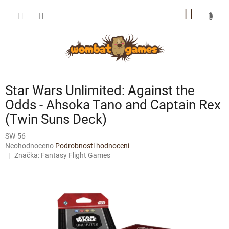
Přejít
NÁKUP
na
obsah
KOŠÍK
Star Wars Unlimited: Against the
Odds - Ahsoka Tano and Captain Rex
(Twin Suns Deck)
SW-56
Průměrné
Neohodnoceno
Podrobnosti hodnocení
hodnocení
Značka:
Fantasy Flight Games
produktu
je
0,0
z
5
hvězdiček.