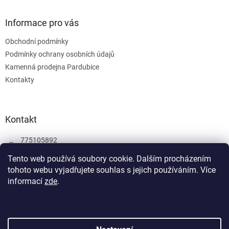
Informace pro vás
Obchodní podmínky
Podmínky ochrany osobních údajů
Kamenná prodejna Pardubice
Kontakty
Kontakt
775105892
775105892
Tento web používá soubory cookie. Dalším procházením
tohoto webu vyjadřujete souhlas s jejich používáním.
Více
Facebook
informací
zde
.
wombatgamescz
Vytvořil Shoptet