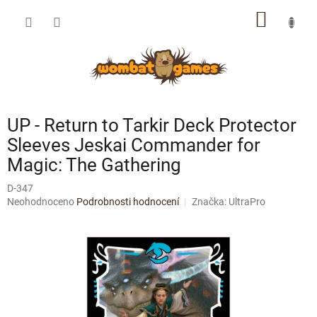
Přejít
NÁKUP
na
obsah
KOŠÍK
UP - Return to Tarkir Deck Protector
Sleeves Jeskai Commander for
Magic: The Gathering
D-347
Průměrné
Neohodnoceno
Podrobnosti hodnocení
Značka:
UltraPro
hodnocení
produktu
je
0,0
z
5
hvězdiček.