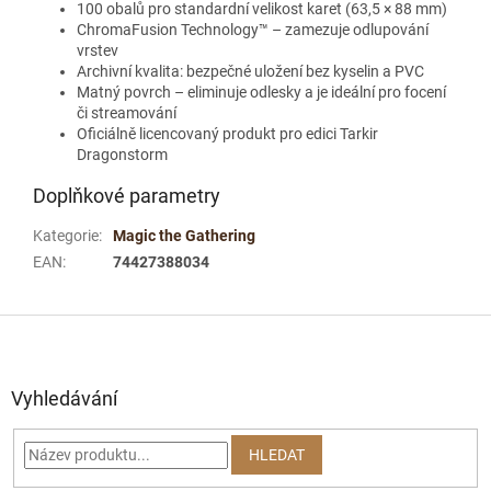
100 obalů pro standardní velikost karet (63,5 × 88 mm)
ChromaFusion Technology™ – zamezuje odlupování
vrstev
Archivní kvalita: bezpečné uložení bez kyselin a PVC
Matný povrch – eliminuje odlesky a je ideální pro focení
či streamování
Oficiálně licencovaný produkt pro edici Tarkir
Dragonstorm
Doplňkové parametry
Kategorie
:
Magic the Gathering
EAN
:
74427388034
Z
á
p
a
Vyhledávání
t
í
HLEDAT