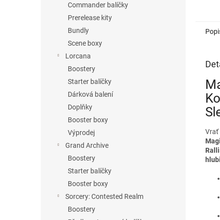
Commander balíčky
Prerelease kity
Bundly
Popi
Scene boxy
Lorcana
Det
Boostery
Ma
Starter balíčky
Dárková balení
Ko
Doplňky
Sl
Booster boxy
Vrať
Výprodej
Magi
Grand Archive
Rall
Boostery
hlub
Starter balíčky
Booster boxy
Sorcery: Contested Realm
Boostery