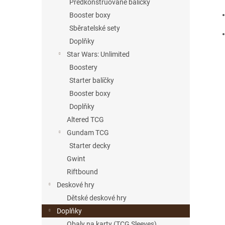
Předkonstruované balíčky
Booster boxy
Sběratelské sety
Doplňky
Star Wars: Unlimited
Boostery
Starter balíčky
Booster boxy
Doplňky
Altered TCG
Gundam TCG
Starter decky
Gwint
Riftbound
Deskové hry
Dětské deskové hry
Doplňky
Obaly na karty (TCG Sleeves)