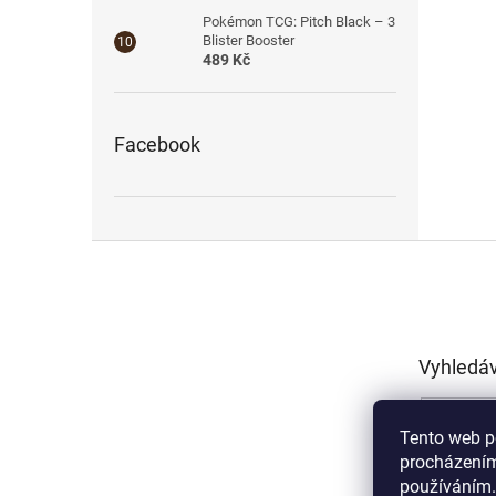
Pokémon TCG: Pitch Black – 3
Blister Booster
489 Kč
Facebook
Z
á
p
a
t
Vyhledá
í
Tento web p
procházením
používáním