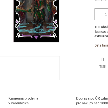
Můžeme d
100 obal
licencov
exkluzivn
Detailní 
TISK
Kamenná prodejna
Doprava po ČR zda
v Pardubicích
pro nákupy nad 3000