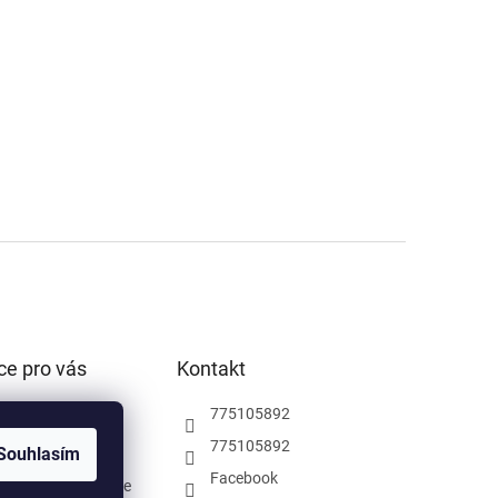
ce pro vás
Kontakt
podmínky
775105892
ochrany osobních
775105892
Souhlasím
Facebook
rodejna Pardubice