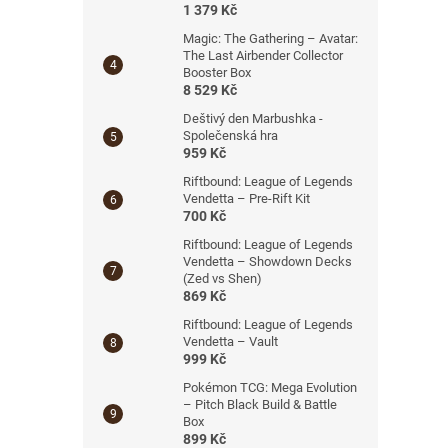
1 379 Kč
Magic: The Gathering – Avatar:
The Last Airbender Collector
Booster Box
8 529 Kč
Deštivý den Marbushka -
Společenská hra
959 Kč
Riftbound: League of Legends
Vendetta – Pre-Rift Kit
700 Kč
Riftbound: League of Legends
Vendetta – Showdown Decks
(Zed vs Shen)
869 Kč
Riftbound: League of Legends
Vendetta – Vault
999 Kč
Pokémon TCG: Mega Evolution
– Pitch Black Build & Battle
Box
899 Kč