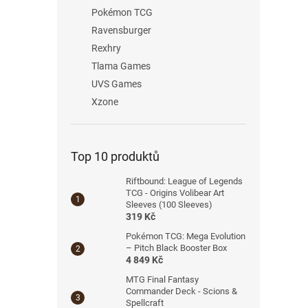
Pokémon TCG
Ravensburger
Rexhry
Tlama Games
UVS Games
Xzone
Top 10 produktů
Riftbound: League of Legends
TCG - Origins Volibear Art
Sleeves (100 Sleeves)
319 Kč
Pokémon TCG: Mega Evolution
– Pitch Black Booster Box
4 849 Kč
MTG Final Fantasy
Commander Deck - Scions &
Spellcraft