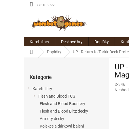
Přejít
775105892
na
obsah
Karetní hry
Deskové hry
Doplňky
Kont
Domů
Doplňky
UP - Return to Tarkir Deck Pro
P
UP -
o
Přeskočit
s
Magi
Kategorie
kategorie
t
D-346
r
Karetní hry
Průměr
Neohod
a
hodnoce
Flesh and Blood TCG
n
produkt
Flesh and Blood Boostery
n
je
í
Flesh and Blood Blitz decky
0,0
p
z
Armory decky
5
a
Kolekce a dárková balení
hvězdič