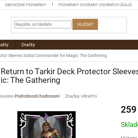
OBCHODNÍ PODMÍNKY
PODMÍNKY OCHRANY OSOBNÍCH ÚDAJŮ
HLEDAT
akty
Značky
tector Sleeves Sultai Commander for Magic: The Gathering
 Return to Tarkir Deck Protector Sleev
c: The Gathering
né
noceno
Podrobnosti hodnocení
Značka:
UltraPro
ní
259
u
Měrná
Skla
cena:
ek.