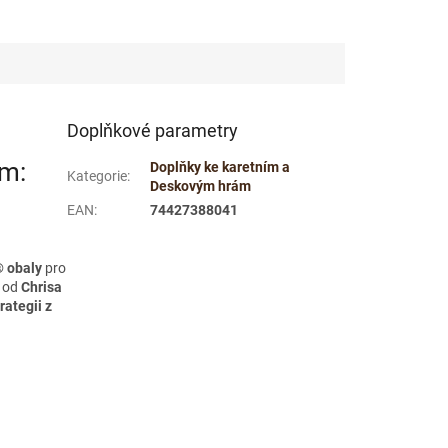
Doplňkové parametry
rm:
Doplňky ke karetním a
Kategorie
:
Deskovým hrám
EAN
:
74427388041
® obaly
pro
od
Chrisa
rategii z