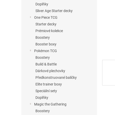
n
Doplňky
e
Sliver Age Starter decky
l
One Piece TCG
Starter decky
Prémiové kolekce
Boostery
Booster boxy
Pokémon TCG
Boostery
Build & Battle
Dárkové plechovky
Předkonstruované balíčky
Elite trainer boxy
Speciální sety
Doplňky
Magic the Gathering
Boostery