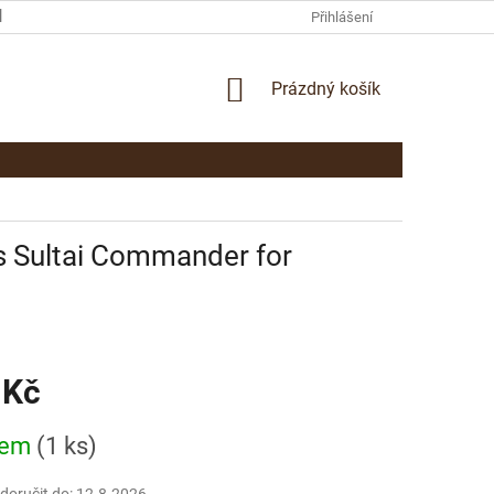
KAMENNÁ PRODEJNA PARDUBICE
KONTAKTY
Přihlášení
NÁKUPNÍ
Prázdný košík
KOŠÍK
es Sultai Commander for
 Kč
dem
(1 ks)