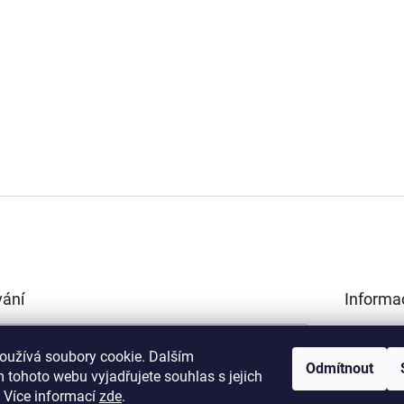
vání
Informa
Obchodní 
HLEDAT
Podmínky 
oužívá soubory cookie. Dalším
Odmítnout
údajů
 tohoto webu vyjadřujete souhlas s jejich
Kamenná p
.
Více informací
zde
.