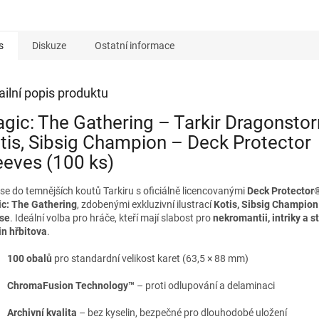
s
Diskuze
Ostatní informace
ailní popis produktu
gic: The Gathering – Tarkir Dragonsto
tis, Sibsig Champion – Deck Protector
eeves (100 ks)
 se do temnějších koutů Tarkiru s oficiálně licencovanými
Deck Protector
c: The Gathering
, zdobenými exkluzivní ilustrací
Kotis, Sibsig Champion
ise
. Ideální volba pro hráče, kteří mají slabost pro
nekromantii, intriky a st
in hřbitova
.
100 obalů
pro standardní velikost karet (63,5 × 88 mm)
ChromaFusion Technology™
– proti odlupování a delaminaci
Archivní kvalita
– bez kyselin, bezpečné pro dlouhodobé uložení