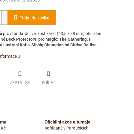
oručit do:
12.8.2026
Přidat do košíku
ů
pro standardní velikost karet (63,5 × 88 mm) oficiálně
ané
Deck Protector® pro Magic: The Gathering, s
í ilustrací Kotis, Sibsig Champion od Chrisa Rallise.
informace
ZEPTAT SE
SDÍLET
rma
Oficiální akce a turnaje
 Kč
pořádané v Pardubicích