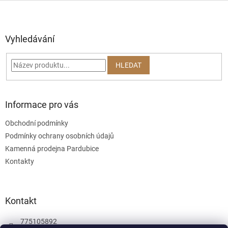
l
Z
á
á
d
p
a
a
Vyhledávání
c
t
í
í
p
HLEDAT
r
v
k
y
Informace pro vás
v
ý
Obchodní podmínky
p
Podmínky ochrany osobních údajů
i
s
Kamenná prodejna Pardubice
u
Kontakty
Kontakt
775105892