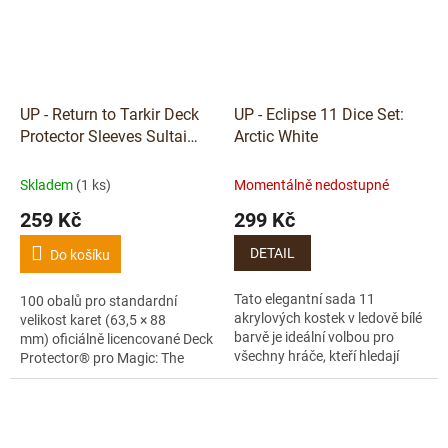
UP - Return to Tarkir Deck
UP - Eclipse 11 Dice Set:
Protector Sleeves Sultai
Arctic White
Commander for Magic: The
Gathering
Skladem
(1 ks)
Momentálně nedostupné
259 Kč
299 Kč
DETAIL
Do košíku
Tato elegantní sada 11
100 obalů pro standardní
akrylových kostek v ledově bílé
velikost karet (63,5 × 88
barvě je ideální volbou pro
mm) oficiálně licencované Deck
všechny hráče, kteří hledají
Protector® pro Magic: The
kvalitní a stylové herní doplňky.
Gathering, s exkluzivní ilustrací
Každá kostka je vyrobena z...
Kotis, Sibsig...