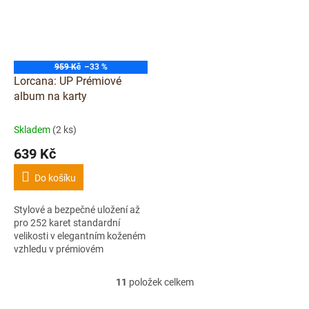
959 Kč
–33 %
Lorcana: UP Prémiové
album na karty
Skladem
(2 ks)
639 Kč
Do košíku
Stylové a bezpečné uložení až
pro 252 karet standardní
velikosti v elegantním koženém
vzhledu v prémiovém
provedení, se zlatým logem
Disney Lorcana a celoplošným
11
položek celkem
O
zapínáním na zip.
v