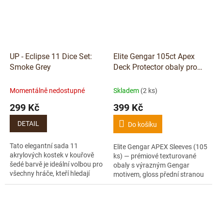
UP - Eclipse 11 Dice Set:
Elite Gengar 105ct Apex
Smoke Grey
Deck Protector obaly pro
Pokémon TCG - Ultra Pro
Momentálně nedostupné
Skladem
(2 ks)
299 Kč
399 Kč
DETAIL
Do košíku
Tato elegantní sada 11
Elite Gengar APEX Sleeves (105
akrylových kostek v kouřově
ks) — prémiové texturované
šedé barvě je ideální volbou pro
obaly s výrazným Gengar
všechny hráče, kteří hledají
motivem, gloss přední stranou
kvalitní a stylové herní doplňky.
a archivní kvalitou. Ideální pro
Každá kostka je vyrobena z...
Pokémon TCG i další
standardní...