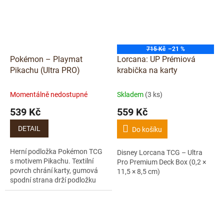
715 Kč
–21 %
Pokémon – Playmat
Lorcana: UP Prémiová
Pikachu (Ultra PRO)
krabička na karty
Momentálně nedostupné
Skladem
(3 ks)
539 Kč
559 Kč
DETAIL
Do košíku
Herní podložka Pokémon TCG
Disney Lorcana TCG – Ultra
s motivem Pikachu. Textilní
Pro Premium Deck Box (0,2 ×
povrch chrání karty, gumová
11,5 × 8,5 cm)
spodní strana drží podložku
pevně na místě.