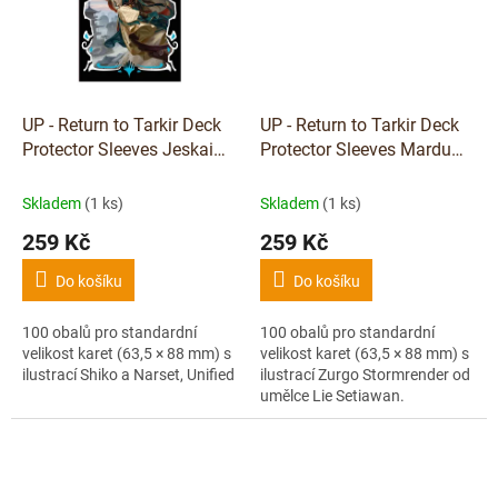
UP - Return to Tarkir Deck
UP - Return to Tarkir Deck
Protector Sleeves Jeskai
Protector Sleeves Mardu
Commander for Magic: The
Commander for Magic: The
Gathering
Gathering
Skladem
(1 ks)
Skladem
(1 ks)
259 Kč
259 Kč
Do košíku
Do košíku
100 obalů pro standardní
100 obalů pro standardní
velikost karet (63,5 × 88 mm) s
velikost karet (63,5 × 88 mm) s
ilustrací Shiko a Narset, Unified
ilustrací Zurgo Stormrender od
umělce Lie Setiawan.