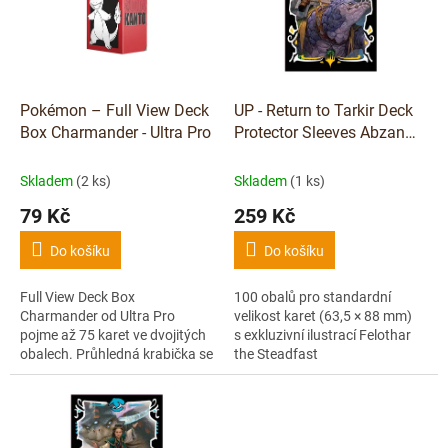
i
r
s
o
p
d
r
u
o
k
d
t
Pokémon – Full View Deck
UP - Return to Tarkir Deck
u
ů
Box Charmander - Ultra Pro
Protector Sleeves Abzan
k
Commander for Magic: The
t
Gathering
Skladem
(2 ks)
Skladem
(1 ks)
ů
79 Kč
259 Kč
Do košíku
Do košíku
Full View Deck Box
100 obalů pro standardní
Charmander od Ultra Pro
velikost karet (63,5 × 88 mm)
pojme až 75 karet ve dvojitých
s exkluzivní ilustrací Felothar
obalech. Průhledná krabička se
the Steadfast
samouzamykacím víkem a
deck dividerem.