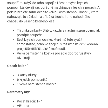
soupeřům. Když do toho zapojíte i šest nových krysích
pomocníků, čekají vás pořádné machinace v lesích a norách. A
pokud hrajete sami, oceníte velkou osmistěnnou kostku, která
nahrazuje tu základní a přidává trochu toho náhodného
chaosu do vašeho klidného lesa.
Tři unikátní karty Břitvy, každá s vlastním způsobem, jak
potrápit soupeře.
Šest krysích pomocníků, které můžete využít
samostatně, nebo ve spojení s rozšířením
Zvonkobraní
pro ještě větší šibalské možnosti.
Velká osmistěnná kostka pro sólo dobrodružství v
Divukraji.
Obsah balení:
3 karty Břitvy
6 krysích pomocníků
1 velká osmistěnná kostka
Parametry hry:
Počet hráčů: 1–4
Věk: 13+