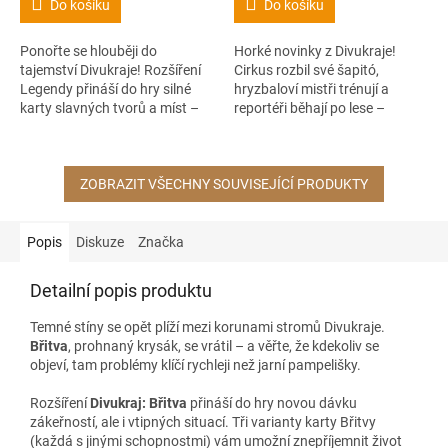
Do košíku
Do košíku
Ponořte se hlouběji do
Horké novinky z Divukraje!
tajemství Divukraje! Rozšíření
Cirkus rozbil své šapitó,
Legendy přináší do hry silné
hryzbaloví mistři trénují a
karty slavných tvorů a míst –
reportéři běhají po lese –
ideální pro zkušenější hráče,
rozšíření Slyšte! Slyšte! přináší
kteří hledají nové výzvy.
15 nových karet plných radosti
a...
ZOBRAZIT VŠECHNY SOUVISEJÍCÍ PRODUKTY
Popis
Diskuze
Značka
Detailní popis produktu
Temné stíny se opět plíží mezi korunami stromů Divukraje.
Břitva
, prohnaný krysák, se vrátil – a věřte, že kdekoliv se
objeví, tam problémy klíčí rychleji než jarní pampelišky.
Rozšíření
Divukraj: Břitva
přináší do hry novou dávku
zákeřností, ale i vtipných situací. Tři varianty karty Břitvy
(každá s jinými schopnostmi) vám umožní znepříjemnit život