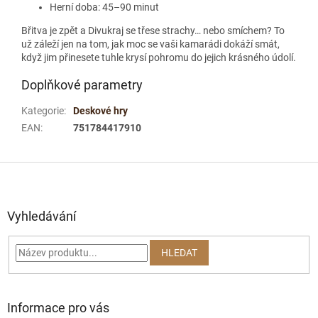
Herní doba: 45–90 minut
Břitva je zpět a Divukraj se třese strachy… nebo smíchem? To
už záleží jen na tom, jak moc se vaši kamarádi dokáží smát,
když jim přinesete tuhle krysí pohromu do jejich krásného údolí.
Doplňkové parametry
Kategorie
:
Deskové hry
EAN
:
751784417910
Z
á
p
a
Vyhledávání
t
í
HLEDAT
Informace pro vás