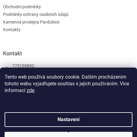
Obchodní podmínky
Podmínky ochrany osobních údajů
Kamenná prodejna Pardubice
Kontakty
Kontakt
775105892
775105892
Tento web používá soubory cookie. Dalším procházením
tohoto webu vyjadřujete souhlas s jejich používáním.
Více
Facebook
informací
zde
.
wombatgamescz
Vytvořil Shoptet
Nastavení
Copyright 2026
Wombat Games
. Všechna práva vyhrazena.