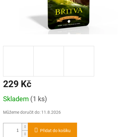
229 Kč
Měrná
Skladem
(1 ks)
cena:
Můžeme doručit do:
11.8.2026
Přidat do košíku