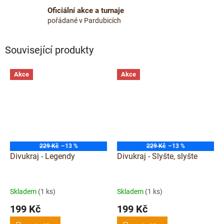
Oficiální akce a turnaje
pořádané v Pardubicích
Související produkty
Akce
Akce
229 Kč
–13 %
229 Kč
–13 %
Divukraj - Legendy
Divukraj - Slyšte, slyšte
Skladem
(1 ks)
Skladem
(1 ks)
199 Kč
199 Kč