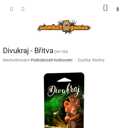
Přejít
NÁKUP
na
obsah
KOŠÍK
Divukraj - Břitva
DH-104
Průměrné
Neohodnoceno
Podrobnosti hodnocení
Značka:
Rexhry
hodnocení
produktu
je
0,0
z
5
hvězdiček.