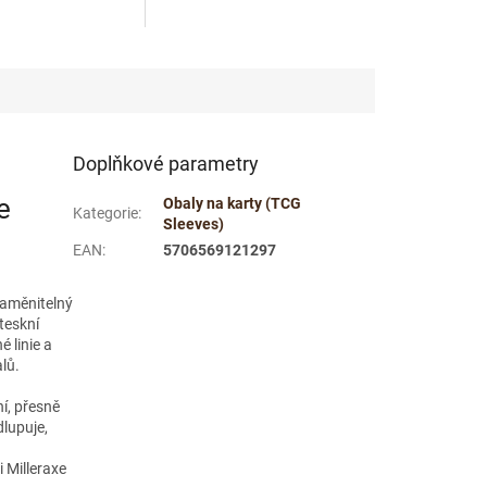
ouzdro Slide Card
Doplňkové parametry
e
Obaly na karty (TCG
Kategorie
:
Sleeves)
EAN
:
5706569121297
zaměnitelný
oteskní
 linie a
alů.
ní, přesně
dlupuje,
i Milleraxe