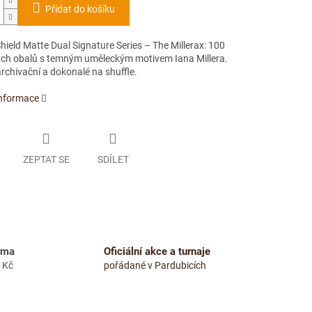
Přidat do košíku
ield Matte Dual Signature Series – The Millerax: 100
ch obalů s temným uměleckým motivem Iana Millera.
rchivační a dokonalé na shuffle.
informace
ZEPTAT SE
SDÍLET
rma
Oficiální akce a turnaje
 Kč
pořádané v Pardubicích