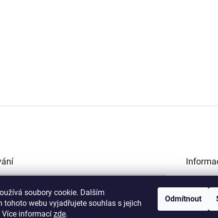
vání
Informa
Obchodní 
HLEDAT
Podmínky 
oužívá soubory cookie. Dalším
Odmítnout
údajů
 tohoto webu vyjadřujete souhlas s jejich
Kamenná p
.
Více informací
zde
.