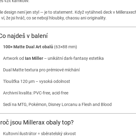
š vzít kamkoliv.
le design není jen styl — je to statement. Když vytáhneš deck v Milleraxech
ví, že jsi hráč, co se nebojí hloubky, chaosu ani originality.
Co najdeš v balení
100× Matte Dual Art obalů
(63×88 mm)
Artwork od
Ian Miller
– unikátní dark-fantasy estetika
Dual Matte textura pro prémiové míchání
Tloušťka 120 µm – vysoká odolnost
Archivní kvalita: PVC-free, acid-free
Sedí na MTG, Pokémon, Disney Lorcanu a Flesh and Blood
roč jsou Millerax obaly top?
Kultovní ilustrátor = sběratelský skvost