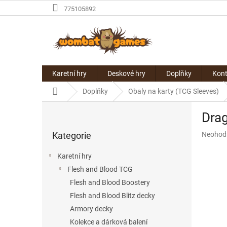
Přejít
775105892
na
obsah
Karetní hry
Deskové hry
Doplňky
Kont
Domů
Doplňky
Obaly na karty (TCG Sleeves)
P
Drag
o
Přeskočit
s
Průměr
Kategorie
Neohod
kategorie
t
hodnoce
r
produkt
Karetní hry
a
je
Flesh and Blood TCG
n
0,0
z
Flesh and Blood Boostery
n
5
í
Flesh and Blood Blitz decky
hvězdič
p
Armory decky
a
Kolekce a dárková balení