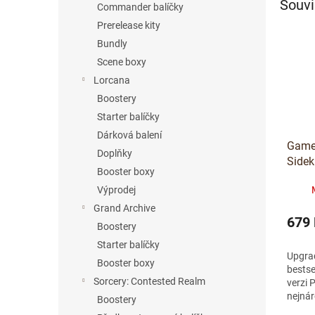
Souvi
Commander balíčky
Prerelease kity
Bundly
Scene boxy
Lorcana
Boostery
Starter balíčky
Dárková balení
Gameg
Doplňky
Sidek
Booster boxy
EXCL
Výprodej
Teal/
Grand Archive
679
Boostery
Starter balíčky
Upgra
Booster boxy
bestse
Sorcery: Contested Realm
verzi 
nejnár
Boostery
sběrate