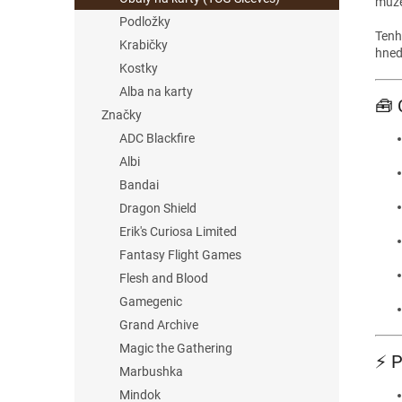
může
Podložky
Tenh
Krabičky
hned 
Kostky
Alba na karty
🧰 
Značky
ADC Blackfire
Albi
Bandai
Dragon Shield
Erik's Curiosa Limited
Fantasy Flight Games
Flesh and Blood
Gamegenic
Grand Archive
Magic the Gathering
⚡ P
Marbushka
Mindok