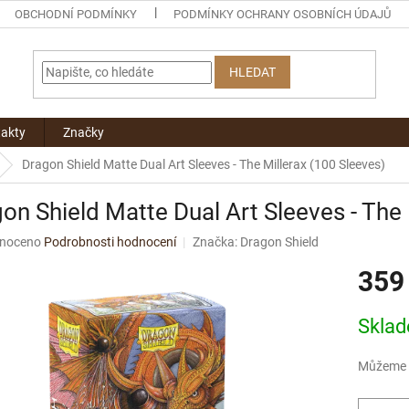
OBCHODNÍ PODMÍNKY
PODMÍNKY OCHRANY OSOBNÍCH ÚDAJŮ
HLEDAT
akty
Značky
Dragon Shield Matte Dual Art Sleeves - The Millerax (100 Sleeves)
on Shield Matte Dual Art Sleeves - The 
né
noceno
Podrobnosti hodnocení
Značka:
Dragon Shield
ní
359
u
Měrná
Skla
cena:
ek.
Můžeme d