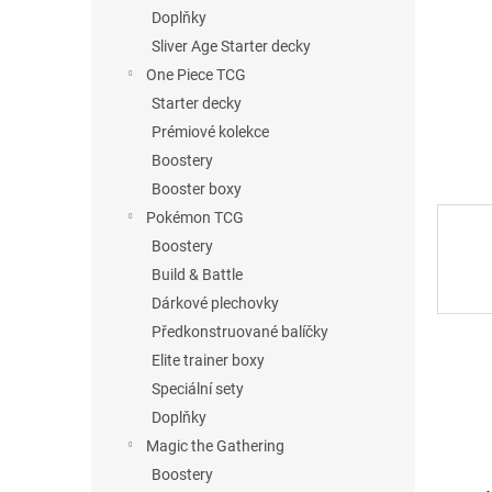
n
Doplňky
e
Sliver Age Starter decky
l
One Piece TCG
Starter decky
Prémiové kolekce
Boostery
Booster boxy
Pokémon TCG
Boostery
Build & Battle
Dárkové plechovky
Předkonstruované balíčky
Elite trainer boxy
Speciální sety
Doplňky
Magic the Gathering
Boostery