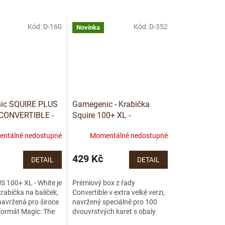
Kód:
D-160
Kód:
D-352
Novinka
ic SQUIRE PLUS
Gamegenic - Krabička
CONVERTIBLE -
Squire 100+ XL -
EXCLUSIVE LINE
ntálně nedostupné
Momentálně nedostupné
Teal/Pink
429 Kč
DETAIL
DETAIL
S 100+ XL - White je
Prémiový box z řady
rabička na balíček,
Convertible v extra velké verzi,
navržená pro široce
navržený speciálně pro 100
formát Magic: The
dvouvrstvých karet s obaly
™ "Commander".
typu Thick Inner Sleeves.