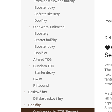
Předkonstruované balíčky
kombi
ochran
Booster boxy
Sběratelské sety
Doplňky
Popi
Star Wars: Unlimited
Boostery
Det
Starter balíčky
🖤
Booster boxy
Doplňky
Se
Altered TCG
Vstup
Gundam TCG
The 
Starter decky
rukop
Gwint
fant
atmos
Riftbound
Deskové hry
Matte
jak h
Dětské deskové hry
nepra
Doplňky
Stan
Obaly na karty (TCG Sleeves)