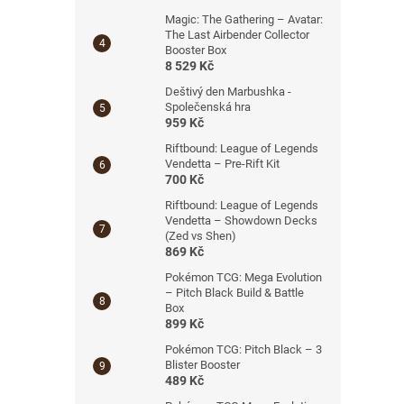
Magic: The Gathering – Avatar:
The Last Airbender Collector
Booster Box
8 529 Kč
Deštivý den Marbushka -
Společenská hra
959 Kč
Riftbound: League of Legends
Vendetta – Pre-Rift Kit
700 Kč
Riftbound: League of Legends
Vendetta – Showdown Decks
(Zed vs Shen)
869 Kč
Pokémon TCG: Mega Evolution
– Pitch Black Build & Battle
Box
899 Kč
Pokémon TCG: Pitch Black – 3
Blister Booster
489 Kč