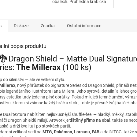
obalech. Průhledná krabička
novat funkčnost,
Obsahuje p
se samouzamykacím víkem a
u a styl.
Case...
deck dividerem.
s
Diskuze
Značka
Ostatní informace
ailní popis produktu
🐉 Dragon Shield – Matte Dual Signatur
ries:
The Millerax
(100 ks)
 do šílenství — ale ve velkém stylu.
Millerax
, nový přírůstek do Signature Series od Dragon Shield, přináší ne
is legendárního ilustrátora Iana Millera. Jeho syrová, detailní a lehce gr
asy estetika tady jede na plné obrátky. Pokud miluješ temné umění, výrazné
féru, kterou si všimne každý hráč u stolu, tohle je přesně tvůj balíček ob
 Dual textura nabízí ten nejluxusnější shuffle-feel — hladký, měkký, stabil
ráči Dragon Shieldů milují. Artwork je
tištěný přímo na obal
, takže se neo
ská a drží kvalitu i po stovkách partií.
dardní velikost sedí na
MTG, Pokémon, Lorcanu, FAB
a další TCG, takže s