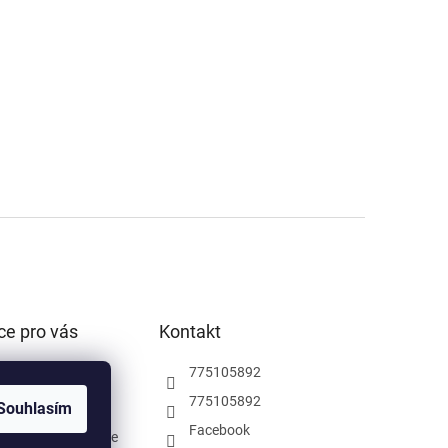
ce pro vás
Kontakt
podmínky
775105892
ochrany osobních
775105892
Souhlasím
Facebook
rodejna Pardubice