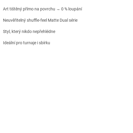
Art tištěný přímo na povrchu → 0 % loupání
Neuvěřitelný shuffle-feel Matte Dual série
Styl, který nikdo nepřehlédne
Ideální pro turnaje i sbírku