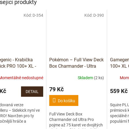
sející produkty
Kód:
D-354
Kód:
D-390
enic - Krabička
Pokémon – Full View Deck
Gamegen
ick PRO 100+ XL -
Box Charmander - Ultra
100+ XL 
USIVE LINE
Pro
White
Momentálně nedostupné
Skladem
(2 ks)
Mome
Pink
79 Kč
 Kč
559 Kč
DETAIL
Do košíku
dovaná verze
Squire PLU
lleru – Sidekick nyní ve
prémiová k
Full View Deck Box
PRO! Navržen pro ty
speciálně 
Charmander od Ultra Pro
očnější hráče a
populární 
pojme až 75 karet ve dvojitých
le, kteří chtějí
Gathering