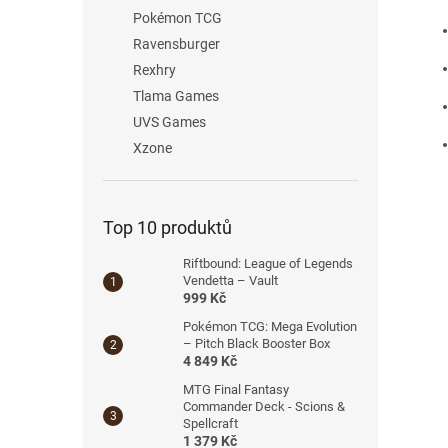
Pokémon TCG
Ravensburger
Rexhry
Tlama Games
UVS Games
Xzone
Top 10 produktů
Riftbound: League of Legends
Vendetta – Vault
999 Kč
Pokémon TCG: Mega Evolution
– Pitch Black Booster Box
4 849 Kč
MTG Final Fantasy
Commander Deck - Scions &
Spellcraft
1 379 Kč