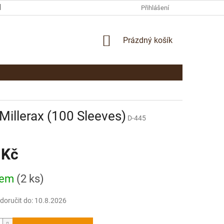
KAMENNÁ PRODEJNA PARDUBICE
KONTAKTY
Přihlášení
NÁKUPNÍ
Prázdný košík
KOŠÍK
Millerax (100 Sleeves)
D-445
 Kč
dem
(2 ks)
oručit do:
10.8.2026