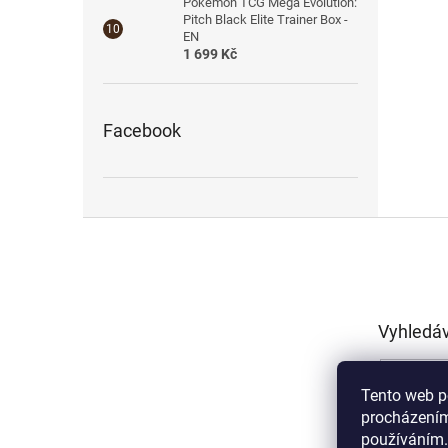
Pokémon TCG Mega Evolution:
Pitch Black Elite Trainer Box -
EN
1 699 Kč
Facebook
Z
á
p
a
t
Vyhledá
í
Tento web p
procházením
používáním