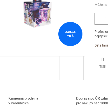
Můžeme d
Profesio
749 Kč
–6 %
nejlepší
Detailní 
TISK
Kamenná prodejna
Doprava po ČR zda
v Pardubicích
pro nákupy nad 3000