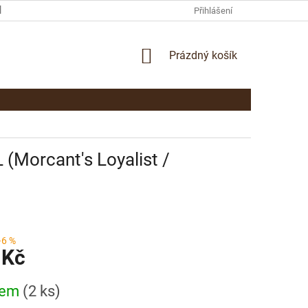
KAMENNÁ PRODEJNA PARDUBICE
KONTAKTY
Přihlášení
NÁKUPNÍ
Prázdný košík
KOŠÍK
(Morcant's Loyalist /
–6 %
 Kč
dem
(2 ks)