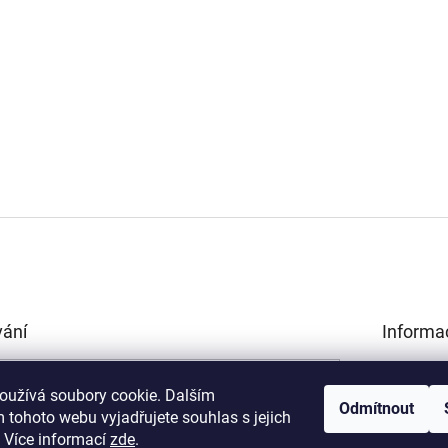
vání
Informa
Obchodní 
HLEDAT
Podmínky 
oužívá soubory cookie. Dalším
Odmítnout
údajů
 tohoto webu vyjadřujete souhlas s jejich
Kamenná p
.
Více informací
zde
.