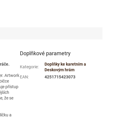
Doplňkové parametry
ráče.
Doplňky ke karetním a
Kategorie
:
Deskovým hrám
r. Artwork
EAN
:
4251715423073
bičce
je přístup
ějších
e, že se
líčku a