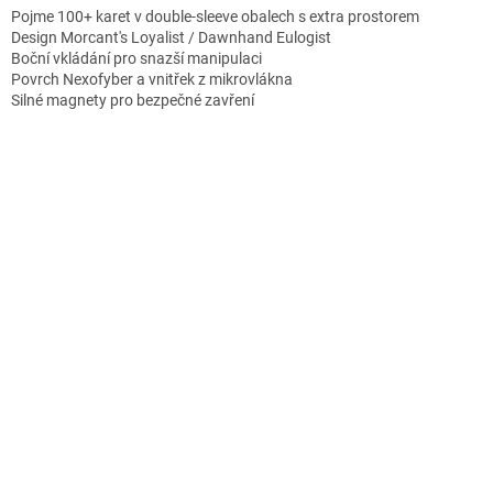
Pojme 100+ karet v double-sleeve obalech s extra prostorem
Design Morcant's Loyalist / Dawnhand Eulogist
Boční vkládání pro snazší manipulaci
Povrch Nexofyber a vnitřek z mikrovlákna
Silné magnety pro bezpečné zavření