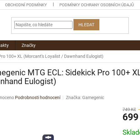
OBCHODNÍ PODMÍNKY
PODMÍNKY OCHRANY OSOBNÍCH ÚDAJŮ
HLEDAT
akty
Značky
ro 100+ XL (Morcant's Loyalist / Dawnhand Eulogist)
genic MTG ECL: Sidekick Pro 100+ XL 
nhand Eulogist)
né
noceno
Podrobnosti hodnocení
Značka:
Gamegenic
ní
u
749 Kč
699
Měrná
Skla
cena:
ek.