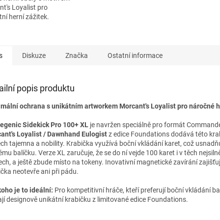
t's Loyalist pro
tní herní zážitek.
s
Diskuze
Značka
Ostatní informace
ailní popis produktu
mální ochrana s unikátním artworkem Morcant's Loyalist pro náročné h
genic Sidekick Pro 100+ XL
je navržen speciálně pro formát Commande
ant's Loyalist / Dawnhand Eulogist
z edice Foundations dodává této kra
ch tajemna a nobility. Krabička využívá boční vkládání karet, což usnadňu
ému balíčku. Verze XL zaručuje, že se do ní vejde 100 karet i v těch nejsiln
ech, a ještě zbude místo na tokeny. Inovativní magnetické zavírání zajišťuj
ička neotevře ani při pádu.
oho je to ideální:
Pro kompetitivní hráče, kteří preferují boční vkládání ba
ají designově unikátní krabičku z limitované edice Foundations.