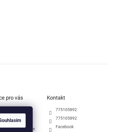
ce pro vás
Kontakt
podmínky
775105892
ochrany osobních
775105892
Souhlasím
Facebook
rodejna Pardubice