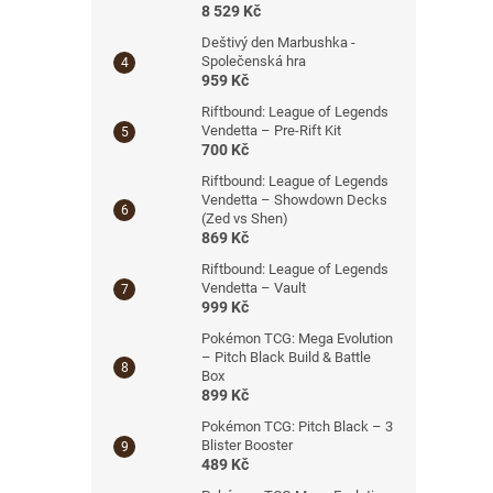
8 529 Kč
Deštivý den Marbushka -
Společenská hra
959 Kč
Riftbound: League of Legends
Vendetta – Pre-Rift Kit
700 Kč
Riftbound: League of Legends
Vendetta – Showdown Decks
(Zed vs Shen)
869 Kč
Riftbound: League of Legends
Vendetta – Vault
999 Kč
Pokémon TCG: Mega Evolution
– Pitch Black Build & Battle
Box
899 Kč
Pokémon TCG: Pitch Black – 3
Blister Booster
489 Kč