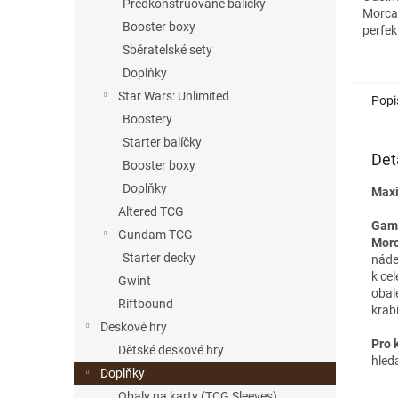
Předkonstruované balíčky
Morcan
Booster boxy
perfek
Sběratelské sety
Doplňky
Star Wars: Unlimited
Popi
Boostery
Starter balíčky
Det
Booster boxy
Doplňky
Maxi
Altered TCG
Game
Gundam TCG
Morc
Starter decky
náde
k cel
Gwint
obal
Riftbound
krab
Deskové hry
Pro k
Dětské deskové hry
hled
Doplňky
Obaly na karty (TCG Sleeves)