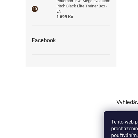
Pokémon TCG Mega Evolution:
Pitch Black Elite Trainer Box -
EN
1 699 Kč
Facebook
Z
á
p
a
t
Vyhledá
í
Tento web p
procházením
používáním