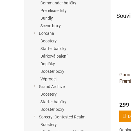
Commander balíčky
Prerelease kity
Souvi
Bundly
Scene boxy
Lorcana
Boostery
Starter balíčky
Dárková balení
Doplňky
Booster boxy
Game
Výprodej
Premi
Grand Archive
(Morc
ks
Boostery
Starter balíčky
299
Booster boxy
D
Sorcery: Contested Realm
Boostery
Odolné