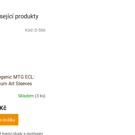
sející produkty
Kód:
D-506
genic MTG ECL:
um Art Sleeves
ant's Loyalist) - 105
Skladem
(3 ks)
 Kč
o košíku
 herní obaly s motivem