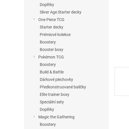
n
Doplňky
e
Sliver Age Starter decky
l
One Piece TCG
Starter decky
Prémiové kolekce
Boostery
Booster boxy
Pokémon TCG
Boostery
Build & Battle
Dárkové plechovky
Předkonstruované balíčky
Elite trainer boxy
Speciální sety
Doplňky
Magic the Gathering
Boostery