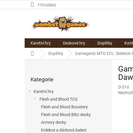
Přejít
775105892
na
obsah
Karetní hry
Deskové hry
Doplňky
Kont
Domů
Doplňky
Gamegenic MTG ECL: Sidekick P
P
Game
o
Přeskočit
s
Daw
Kategorie
kategorie
t
D-510
r
Karetní hry
Průměr
Neohod
a
hodnoce
Flesh and Blood TCG
n
produkt
Flesh and Blood Boostery
n
je
í
Flesh and Blood Blitz decky
0,0
p
z
Armory decky
5
a
Kolekce a dárková balení
hvězdič