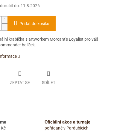
oručit do:
11.8.2026
Přidat do košíku
nální krabička s artworkem Morcant's Loyalist pro váš
 Commander balíček.
informace
ZEPTAT SE
SDÍLET
rma
Oficiální akce a turnaje
 Kč
pořádané v Pardubicích