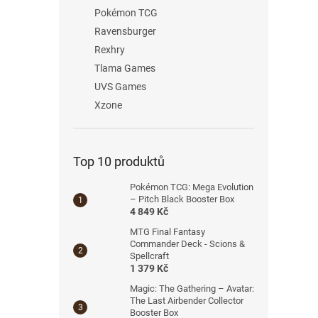
Pokémon TCG
Ravensburger
Rexhry
Tlama Games
UVS Games
Xzone
Top 10 produktů
Pokémon TCG: Mega Evolution
– Pitch Black Booster Box
4 849 Kč
MTG Final Fantasy
Commander Deck - Scions &
Spellcraft
1 379 Kč
Magic: The Gathering – Avatar:
The Last Airbender Collector
Booster Box