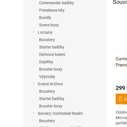
Souvi
Commander balíčky
Prerelease kity
Bundly
Scene boxy
Lorcana
Boostery
Starter balíčky
Dárková balení
Game
Doplňky
Premi
Booster boxy
(Morc
Výprodej
ks
Grand Archive
299
Boostery
Starter balíčky
D
Booster boxy
Odolné
Sorcery: Contested Realm
Morcan
Boostery
perfek