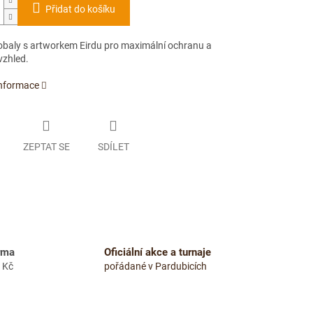
Přidat do košíku
obaly s artworkem Eirdu pro maximální ochranu a
vzhled.
informace
ZEPTAT SE
SDÍLET
rma
Oficiální akce a turnaje
 Kč
pořádané v Pardubicích