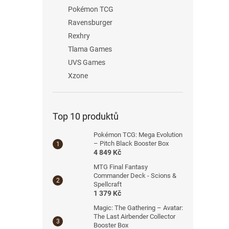
Pokémon TCG
Ravensburger
Rexhry
Tlama Games
UVS Games
Xzone
Top 10 produktů
Pokémon TCG: Mega Evolution
– Pitch Black Booster Box
4 849 Kč
MTG Final Fantasy
Commander Deck - Scions &
Spellcraft
1 379 Kč
Magic: The Gathering – Avatar:
The Last Airbender Collector
Booster Box