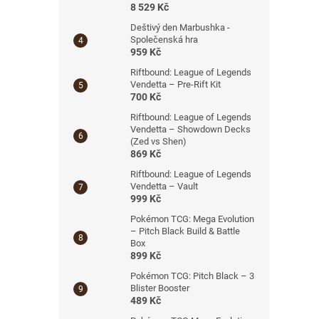
8 529 Kč
Deštivý den Marbushka -
Společenská hra
959 Kč
Riftbound: League of Legends
Vendetta – Pre-Rift Kit
700 Kč
Riftbound: League of Legends
Vendetta – Showdown Decks
(Zed vs Shen)
869 Kč
Riftbound: League of Legends
Vendetta – Vault
999 Kč
Pokémon TCG: Mega Evolution
– Pitch Black Build & Battle
Box
899 Kč
Pokémon TCG: Pitch Black – 3
Blister Booster
489 Kč