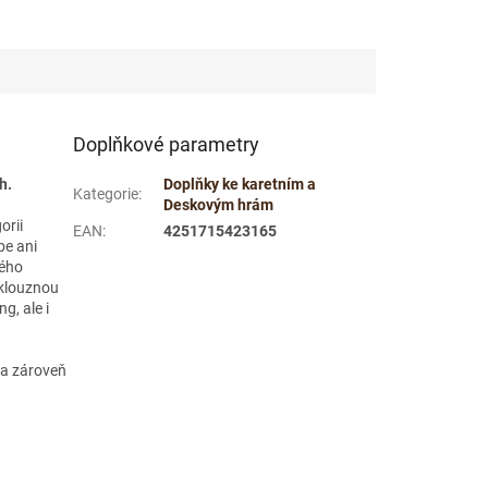
Doplňkové parametry
h.
Doplňky ke karetním a
Kategorie
:
Deskovým hrám
orii
EAN
:
4251715423165
be ani
dého
vklouznou
g, ale i
m a zároveň