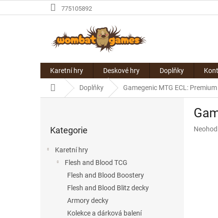
Přejít
775105892
na
obsah
Karetní hry
Deskové hry
Doplňky
Kont
Domů
Doplňky
Gamegenic MTG ECL: Premium Ar
P
Game
o
Přeskočit
s
Průměr
Kategorie
Neohod
kategorie
t
hodnoce
r
produkt
Karetní hry
a
je
Flesh and Blood TCG
n
0,0
z
Flesh and Blood Boostery
n
5
í
Flesh and Blood Blitz decky
hvězdič
p
Armory decky
a
Kolekce a dárková balení