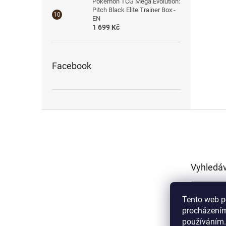
Pokémon TCG Mega Evolution:
Pitch Black Elite Trainer Box -
EN
1 699 Kč
Facebook
Z
á
p
a
t
Vyhledá
í
Tento web p
procházením
používáním