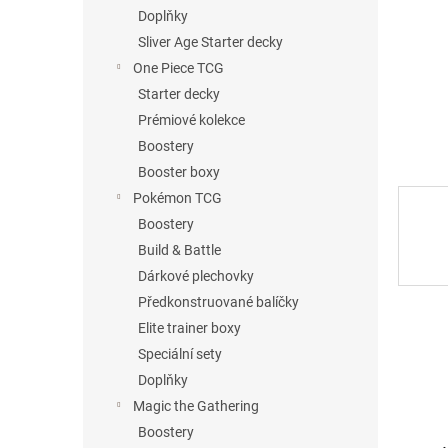
n
Doplňky
e
Sliver Age Starter decky
l
One Piece TCG
Starter decky
Prémiové kolekce
Boostery
Booster boxy
Pokémon TCG
Boostery
Build & Battle
Dárkové plechovky
Předkonstruované balíčky
Elite trainer boxy
Speciální sety
Doplňky
Magic the Gathering
Boostery