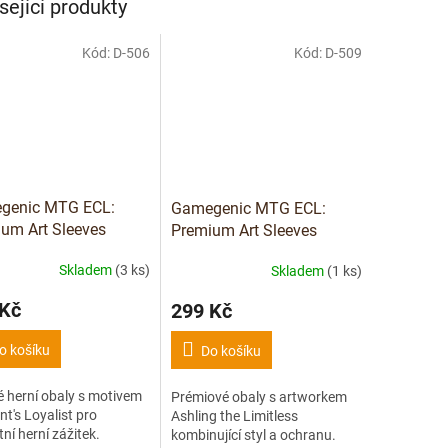
sející produkty
Kód:
D-506
Kód:
D-509
genic MTG ECL:
Gamegenic MTG ECL:
um Art Sleeves
Premium Art Sleeves
ant's Loyalist) - 105
(Ashling the Limitless) -
Skladem
(3 ks)
Skladem
(1 ks)
105 ks
 Kč
299 Kč
o košíku
Do košíku
 herní obaly s motivem
Prémiové obaly s artworkem
t's Loyalist pro
Ashling the Limitless
tní herní zážitek.
kombinující styl a ochranu.