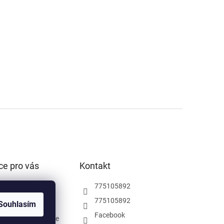
ce pro vás
Kontakt
podmínky
775105892
ochrany osobních
775105892
Souhlasím
Facebook
rodejna Pardubice