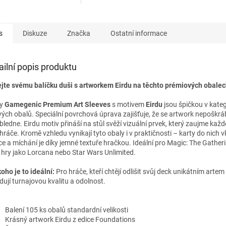
s
Diskuze
Značka
Ostatní informace
ailní popis produktu
jte svému balíčku duši s artworkem Eirdu na těchto prémiových obalec
ly
Gamegenic Premium Art Sleeves
s motivem
Eirdu
jsou špičkou v kateg
vých obalů. Speciální povrchová úprava zajišťuje, že se artwork nepoškrá
bledne. Eirdu motiv přináší na stůl svěží vizuální prvek, který zaujme kaž
ihráče. Kromě vzhledu vynikají tyto obaly i v praktičnosti – karty do nich 
ce a míchání je díky jemné textuře hračkou. Ideální pro Magic: The Gatherin
í hry jako Lorcana nebo Star Wars Unlimited.
oho je to ideální:
Pro hráče, kteří chtějí odlišit svůj deck unikátním arte
dují turnajovou kvalitu a odolnost.
Balení 105 ks obalů standardní velikosti
Krásný artwork Eirdu z edice Foundations