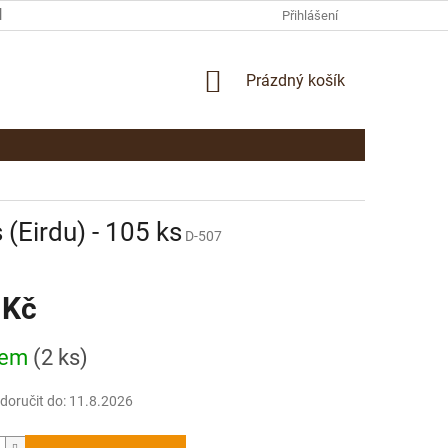
KAMENNÁ PRODEJNA PARDUBICE
KONTAKTY
Přihlášení
NÁKUPNÍ
Prázdný košík
KOŠÍK
Eirdu) - 105 ks
D-507
 Kč
dem
(2 ks)
oručit do:
11.8.2026