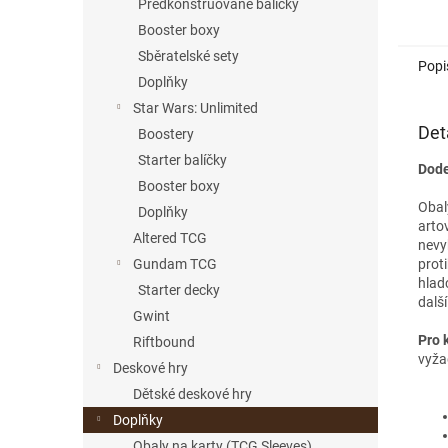
Předkonstruované balíčky
Booster boxy
Sběratelské sety
Popi
Doplňky
Star Wars: Unlimited
Det
Boostery
Starter balíčky
Dode
Booster boxy
Oba
Doplňky
arto
Altered TCG
nevy
prot
Gundam TCG
hlad
Starter decky
dalš
Gwint
Pro k
Riftbound
vyža
Deskové hry
Dětské deskové hry
Doplňky
Obaly na karty (TCG Sleeves)