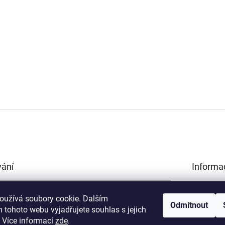
vání
Informa
Obchodní 
HLEDAT
Podmínky 
oužívá soubory cookie. Dalším
Odmítnout
údajů
 tohoto webu vyjadřujete souhlas s jejich
Kamenná p
.
Více informací
zde
.