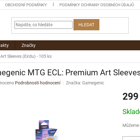
OBCHODNÍ PODMÍNKY
PODMÍNKY OCHRANY OSOBNÍCH ÚDAJŮ
HLEDAT
akty
Značky
t Sleeves (Eirdu) - 105 ks
genic MTG ECL: Premium Art Sleeves (
né
noceno
Podrobnosti hodnocení
Značka:
Gamegenic
ní
299
u
Měrná
Skla
cena:
ek.
Můžeme d