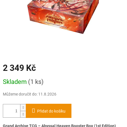
2 349 Kč
Měrná
Skladem
(1 ks)
cena:
Můžeme doručit do:
11.8.2026
Přidat do košíku
Grand Archive TCG – Abyssal Heaven Booster Box (1st Edition)