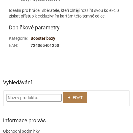
Ideální pro hráče i sběratele, kteří chtějí rozšířit svou kolekci a
získat přístup k exkluzivním kartám této temné edice.
Doplňkové parametry
Kategorie
:
Booster boxy
EAN
:
724065401250
Z
á
p
a
Vyhledávání
t
í
HLEDAT
Informace pro vás
Obchodní podmínky