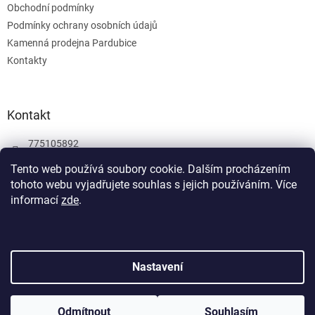
Obchodní podmínky
Podmínky ochrany osobních údajů
Kamenná prodejna Pardubice
Kontakty
Kontakt
775105892
775105892
Tento web používá soubory cookie. Dalším procházením
tohoto webu vyjadřujete souhlas s jejich používáním.
Více
Facebook
informací
zde
.
wombatgamescz
Vytvořil Shoptet
Nastavení
Copyright 2026
Wombat Games
. Všechna práva vyhrazena.
Odmítnout
Souhlasím
Upravit nastavení cookies