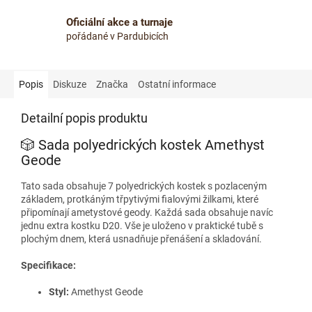
Oficiální akce a turnaje
pořádané v Pardubicích
Popis
Diskuze
Značka
Ostatní informace
Detailní popis produktu
🎲 Sada polyedrických kostek Amethyst
Geode
Tato sada obsahuje 7 polyedrických kostek s pozlaceným
základem, protkáným třpytivými fialovými žilkami, které
připomínají ametystové geody.
Každá sada obsahuje navíc
jednu extra kostku D20.
Vše je uloženo v praktické tubě s
plochým dnem, která usnadňuje přenášení a skladování.
Specifikace:
Styl:
Amethyst Geode