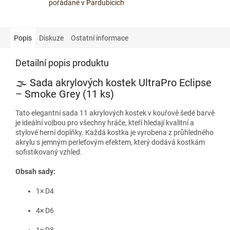
pořádané v Pardubicích
Popis
Diskuze
Ostatní informace
Detailní popis produktu
🌫️ Sada akrylových kostek UltraPro Eclipse
– Smoke Grey (11 ks)
Tato elegantní sada 11 akrylových kostek v kouřově šedé barvě
je ideální volbou pro všechny hráče, kteří hledají kvalitní a
stylové herní doplňky.
Každá kostka je vyrobena z průhledného
akrylu s jemným perleťovým efektem, který dodává kostkám
sofistikovaný vzhled.
Obsah sady:
1× D4
4× D6
1× D8